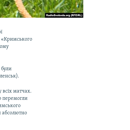
ї
на «Кримського
кому
 були
ленськ).
 всіх матчах.
о перемогли
римського
и абсолютно