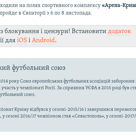
ходили на полях спортивного комплексу
«Арена-Крим
пройде в Євпаторії з 6 по 8 листопада.
з блокування і цензури! Встановити
додаток
ії для
iOS
і
Android
.
кий футбольний союз
014 року Союз європейських футбольних асоціацій заборони
 участь у чемпіонаті Росії. За сприяння УЄФА в 2015 році був с
утбольний союз.
онат Криму відбувся у сезоні-2015/16 і завершився перемого
 у сезоні 2016/17 чемпіоном став «Севастополь», у сезоні-2017/