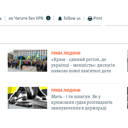
ь
Читати без VPN
Follow us
Print
ПРАВА ЛЮДИНИ
«Крим – єдиний регіон, де
українці – меншість»: дискусія
навколо нової пам'ятної дати
ПРАВА ЛЮДИНИ
Мить – і ти шпигун. Як у
кримських судах розглядають
звинувачення в держзраді