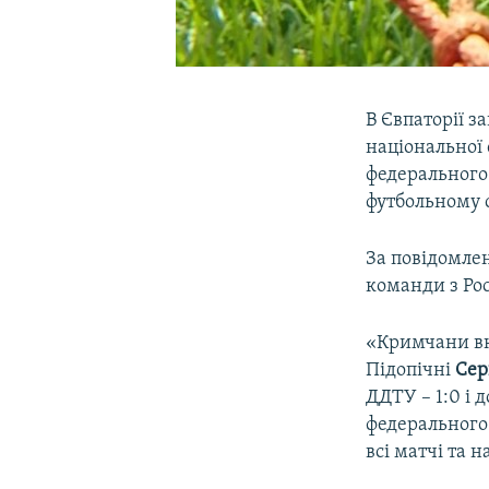
В Євпаторії з
національної 
федерального
футбольному 
За повідомле
команди з Рос
«Кримчани вк
Підопічні
Сер
ДДТУ – 1:0 і 
федерального
всі матчі та 