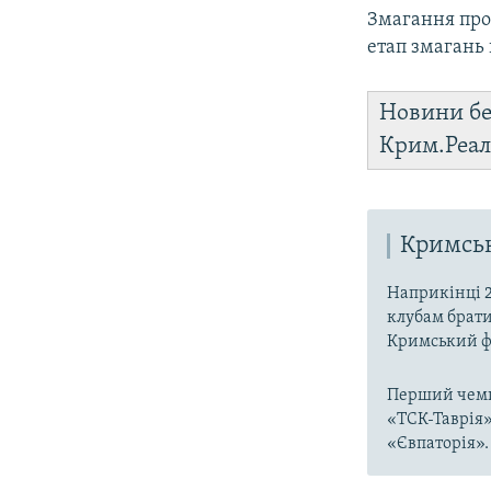
Змагання про
етап змагань 
Новини бе
Крим.Реал
Кримсь
Наприкінці 2
клубам брати
Кримський ф
Перший чемпі
«ТСК-Таврія»,
«Євпаторія».