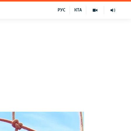
РУС
КТА