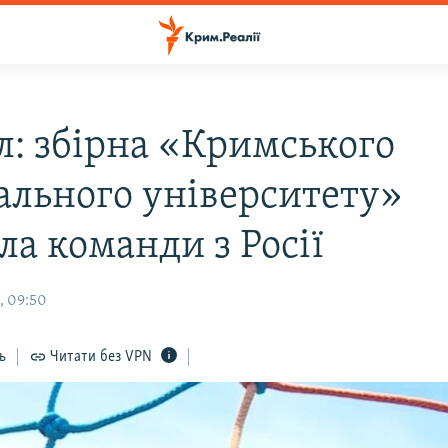
л: збірна «Кримського
ального університету»
ла команди з Росії
, 09:50
ь
Читати без VPN