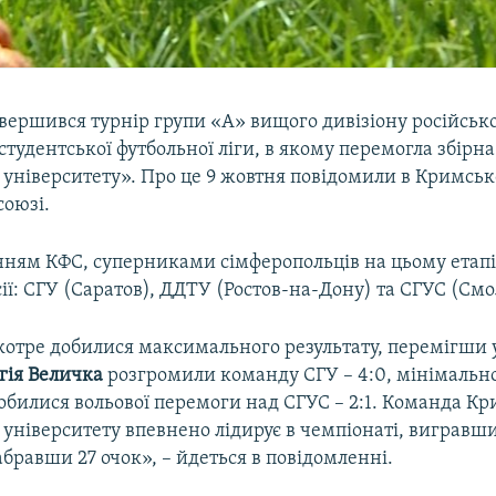
авершився турнір групи «А» вищого дивізіону російсько
студентської футбольної ліги, в якому перемогла збір
 університету». Про це 9 жовтня повідомили в Кримсь
союзі.
нням КФС, суперниками сімферопольців на цьому етапі
ії: СГУ (Саратов), ДДТУ (Ростов-на-Дону) та СГУС (Смо
отре добилися максимального результату, перемігши у
гія Величка
розгромили команду СГУ – 4:0, мінімальн
добилися вольової перемоги над СГУС – 2:1. Команда К
 університету впевнено лідирує в чемпіонаті, вигравш
набравши 27 очок», – йдеться в повідомленні.