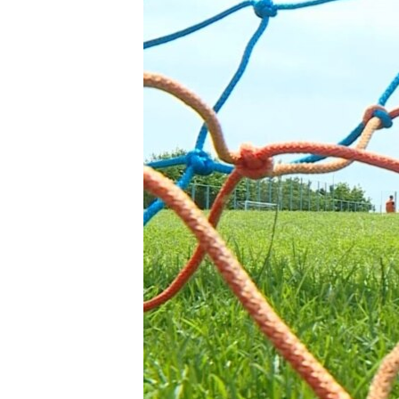
ВІДЕОУРОКИ «ELIFBE»
СВІДЧЕННЯ ОКУПАЦІЇ
УКРАЇНСЬКА ПРОБЛЕМА КРИМУ
ІНФОГРАФІКА