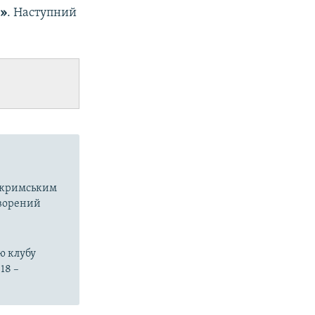
»
. Наступний
в кримським
творений
ю клубу
18 –