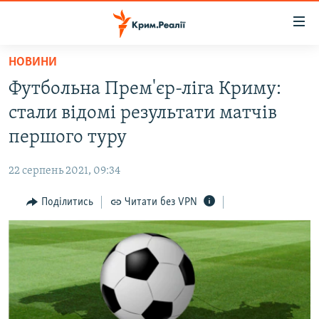
Доступність
посилання
Перейти
НОВИНИ
до
НОВИНИ
Футбольна Прем'єр-ліга Криму:
основного
ВОДА.КРИМ
матеріалу
стали відомі результати матчів
ВІДЕО ТА ФОТО
Перейти
першого туру
до
ПОЛІТИКА
основної
22 серпень 2021, 09:34
БЛОГИ
навігації
Перейти
Поділитись
Читати без VPN
ПОГЛЯД
до
ІНТЕРВ'Ю
пошуку
ВСЕ ЗА ДЕНЬ
СПЕЦПРОЕКТИ
ЯК ОБІЙТИ БЛОКУВАННЯ
ДЕПОРТАЦІЯ