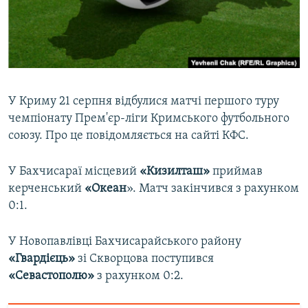
ВІДЕОУРОКИ «ELIFBE»
Русский
СВІДЧЕННЯ ОКУПАЦІЇ
Qırımtatar
УКРАЇНСЬКА ПРОБЛЕМА КРИМУ
ДОЛУЧАЙСЯ!
ІНФОГРАФІКА
У Криму 21 серпня відбулися матчі першого туру
чемпіонату Прем'єр-ліги Кримського футбольного
союзу. Про це повідомляється на сайті КФС.
Усі сайти RFE/RL
У Бахчисараї місцевий
«Кизилташ»
приймав
керченський
«Океан
». Матч закінчився з рахунком
0:1.
У Новопавлівці Бахчисарайського району
«Гвардієць»
зі Скворцова поступився
«Севастополю»
з рахунком 0:2.