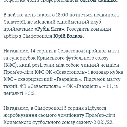
рефері на чолі з сімферопольцем
Олегом Лапішко.
В цей же день також о 18:00 почнеться поєдинок в
Євпаторії, де місцевий однойменний клуб
прийматиме
«Рубін Ялта»
. Розсудить команди
арбітр з Сімферополя
Юрій Волков.
Нагадаємо, 14 серпня в Севастополі пройшов матч
за суперкубок Кримського футбольного союзу
(КФС), який розіграли між собою чинний чемпіон
Прем'єр-ліги КФС ФК «Севастополь» і володар кубка
КФС – скворцовський «Гвардієць». Підсумок матчу
такий: ФК «Севастополь» – ФК «Гвардієць» – 1:1, із
пенальті – 5:3.
Нагадаємо, в Сімферополі 5 серпня відбулося
жеребкування сьомого чемпіонату Прем'єр-ліги
Кримського футбольного союзу сезону-2 021/22.