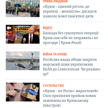
ПРАВА ЛЮДИНИ
«Крим – єдиний регіон, де
українці – меншість»: дискусія
навколо нової пам'ятної дати
ВІДЕО
Блокада без сухопутної операції:
Крим сам себе не заправить і не
прогодує | Крим.Реалії
ВІЙНА ТА КРИМ
Російська влада обіцяє закрити
морський шлях українським
БпЛА до Севастополя. Чи реально
це?
СУСПІЛЬСТВО
«Крим – не Росія»: маркетплейс
Ozon припинив прийом нових
замовлень на Кримському
півострові