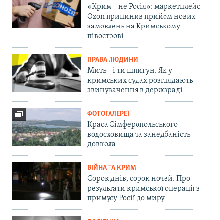
«Крим – не Росія»: маркетплейс
Ozon припинив прийом нових
замовлень на Кримському
півострові
ПРАВА ЛЮДИНИ
Мить – і ти шпигун. Як у
кримських судах розглядають
звинувачення в держзраді
ФОТОГАЛЕРЕЇ
Краса Сімферопольського
водосховища та занедбаність
довкола
ВІЙНА ТА КРИМ
Сорок днів, сорок ночей. Про
результати кримської операції з
примусу Росії до миру