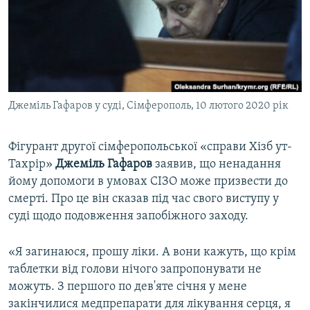
ВІДЕОУРОКИ «ELIFBE»
Русский
СВІДЧЕННЯ ОКУПАЦІЇ
Qırımtatar
УКРАЇНСЬКА ПРОБЛЕМА КРИМУ
ДОЛУЧАЙСЯ!
ІНФОГРАФІКА
Джеміль Гафаров у суді, Сімферополь, 10 лютого 2020 рік
Фігурант другої сімферопольської «справи Хізб ут-
Усі сайти RFE/RL
Тахрір»
Джеміль Гафаров
заявив, що ненадання
йому допомоги в умовах СІЗО може призвести до
смерті. Про це він сказав під час свого виступу у
суді щодо подовження запобіжного заходу.
«Я загинаюся, прошу ліки. А вони кажуть, що крім
таблетки від голови нічого запропонувати не
можуть. З першого по дев'яте січня у мене
закінчилися медпрепарати для лікування серця, я