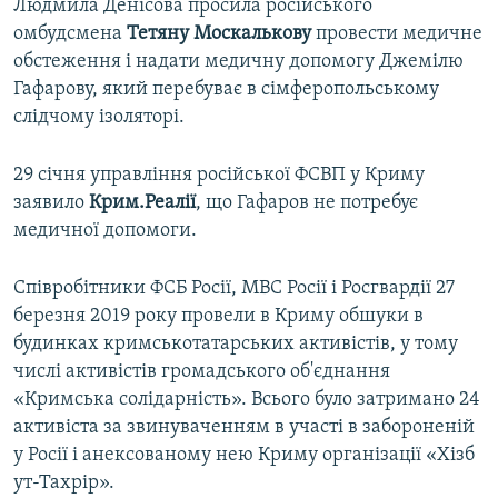
Людмила Денісова просила російського
омбудсмена
Тетяну Москалькову
провести медичне
обстеження і надати медичну допомогу Джемілю
Гафарову, який перебуває в сімферопольському
слідчому ізоляторі.
29 січня управління російської ФСВП у Криму
заявило
Крим.Реалії
, що Гафаров не потребує
медичної допомоги.
Співробітники ФСБ Росії, МВС Росії і Росгвардії 27
березня 2019 року провели в Криму обшуки в
будинках кримськотатарських активістів, у тому
числі активістів громадського об'єднання
«Кримська солідарність». Всього було затримано 24
активіста за звинуваченням в участі в забороненій
у Росії і анексованому нею Криму організації «Хізб
ут-Тахрір».