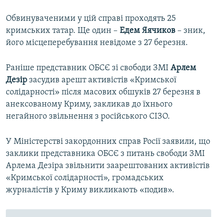
Обвинуваченими у цій справі проходять 25
кримських татар. Ще один –
Едем Яячиков
– зник,
його місцеперебування невідоме з 27 березня.
Раніше представник ОБСЄ зі свободи ЗМІ
Арлем
Дезір
засудив арешт активістів «Кримської
солідарності» після масових обшуків 27 березня в
анексованому Криму, закликав до їхнього
негайного звільнення з російського СІЗО.
У Міністерстві закордонних справ Росії заявили, що
заклики представника ОБСЄ з питань свободи ЗМІ
Арлема Дезіра звільнити заарештованих активістів
«Кримської солідарності», громадських
журналістів у Криму викликають «подив».