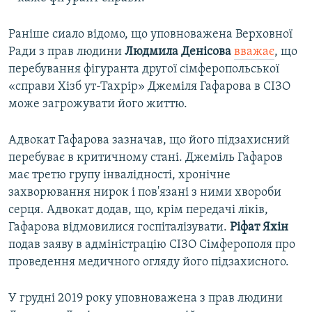
Раніше сиало відомо, що уповноважена Верховної
Ради з прав людини
Людмила Денісова
вважає
, що
перебування фігуранта другої сімферопольської
«справи Хізб ут-Тахрір» Джеміля Гафарова в СІЗО
може загрожувати його життю.
Адвокат Гафарова зазначав, що його підзахисний
перебуває в критичному стані. Джеміль Гафаров
має третю групу інвалідності, хронічне
захворювання нирок і пов'язані з ними хвороби
серця. Адвокат додав, що, крім передачі ліків,
Гафарова відмовилися госпіталізувати.
Ріфат Яхін
подав заяву в адміністрацію СІЗО Сімферополя про
проведення медичного огляду його підзахисного.
У грудні 2019 року уповноважена з прав людини