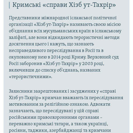
Кримські «справи Хізб ут-Тахрір»
Представники міжнародної ісламської політичної
організації «Хізб ут-Тахрір» називають своєю місією
об'єднання всіх мусульманських країн в ісламському
халіфаті, але вони відкидають терористичні методи
досягнення цього і кажуть, що зазнають
несправедливого переслідування в Росії та в
окупованому нею в 2014 році Криму. Верховний суд
Росії заборонив «Хізб ут-Тахрір» у 2003 році,
включивши до списку об'єднань, названих
«терористичними».
Захисники заарештованих і засуджених у «справі
Хізб ут-Тахрір» кримчан вважають їх переслідування
мотивованим за релігійною ознакою. Адвокати
зазначають, що переслідувані у цій справі
російськими правоохоронними органами –
переважно кримські татари, а також українці,
росіяни, таджики, азербайджанці та кримчани