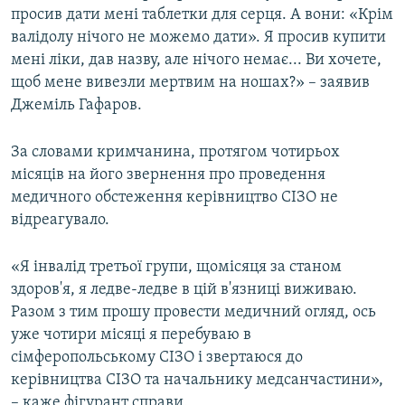
просив дати мені таблетки для серця. А вони: «Крім
валідолу нічого не можемо дати». Я просив купити
мені ліки, дав назву, але нічого немає... Ви хочете,
щоб мене вивезли мертвим на ношах?» – заявив
Джеміль Гафаров.
За словами кримчанина, протягом чотирьох
місяців на його звернення про проведення
медичного обстеження керівництво СІЗО не
відреагувало.
«Я інвалід третьої групи, щомісяця за станом
здоров'я, я ледве-ледве в цій в'язниці виживаю.
Разом з тим прошу провести медичний огляд, ось
уже чотири місяці я перебуваю в
сімферопольському СІЗО і звертаюся до
керівництва СІЗО та начальнику медсанчастини»,
– каже фігурант справи.