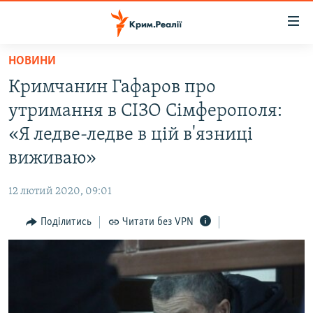
Доступність
посилання
Перейти
НОВИНИ
до
НОВИНИ
Кримчанин Гафаров про
основного
ВОДА.КРИМ
матеріалу
утримання в СІЗО Сімферополя:
ВІДЕО ТА ФОТО
Перейти
«Я ледве-ледве в цій в'язниці
до
ПОЛІТИКА
виживаю»
основної
БЛОГИ
навігації
12 лютий 2020, 09:01
Перейти
ПОГЛЯД
до
Поділитись
Читати без VPN
ІНТЕРВ'Ю
пошуку
ВСЕ ЗА ДЕНЬ
СПЕЦПРОЕКТИ
ЯК ОБІЙТИ БЛОКУВАННЯ
ДЕПОРТАЦІЯ