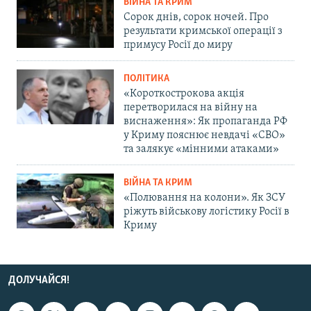
ВІЙНА ТА КРИМ
Сорок днів, сорок ночей. Про
результати кримської операції з
примусу Росії до миру
ПОЛІТИКА
«Короткострокова акція
перетворилася на війну на
виснаження»: Як пропаганда РФ
у Криму пояснює невдачі «СВО»
та залякує «мінними атаками»
ВІЙНА ТА КРИМ
«Полювання на колони». Як ЗСУ
ріжуть військову логістику Росії в
Криму
ДОЛУЧАЙСЯ!