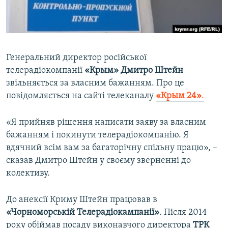
ВІДЕОУРОКИ «ELIFBE»
Русский
СВІДЧЕННЯ ОКУПАЦІЇ
Qırımtatar
УКРАЇНСЬКА ПРОБЛЕМА КРИМУ
Генеральний директор російської
ДОЛУЧАЙСЯ!
ІНФОГРАФІКА
телерадіокомпанії
«Крым» Дмитро Штейн
звільняється за власним бажанням. Про це
повідомляється на сайті телеканалу
«Крым 24»
.
Усі сайти RFE/RL
«Я прийняв рішення написати заяву за власним
бажанням і покинути телерадіокомпанію. Я
вдячний всім вам за багаторічну спільну працю», –
сказав Дмитро Штейн у своєму зверненні до
колективу.
До анексії Криму Штейн працював в
«Чорноморській Телерадіокампанії»
. Після 2014
року обіймав посаду виконавчого директора
ТРК