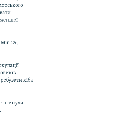
 морського
увати
 меншої
 Міг-29,
окупації
овиків.
еребувати хіба
у загинули
.