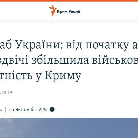
б України: від початку а
вдвічі збільшила військо
тність у Криму
 18:19
ь
Читати без VPN