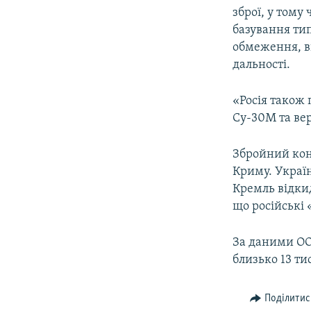
зброї, у тому
базування ти
обмеження, в
дальності.
«Росія також 
Су-30М та вер
Збройний конф
Криму. Україн
Кремль відкид
що російські 
За даними ООН
близько 13 ти
Поділитис