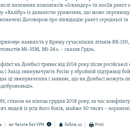
 числі наземних комплексів «Іскандер» та носіїв ракет
пу «Калібр» із дальністю ураження, що може перевищ
изначені Договором про ліквідацію ракет середньої та
приховує наявність у Криму сучасніших літаків ЯК-130,
тольотів Мі-35М, Мі-24», – сказав Гудзь.
лікт на Донбасі триває від 2014 року після російської 
а і Захід звинувачують Росію у збройній підтримці бой
ає ці звинувачення і заявляє, що на Донбасі можуть п
«добровольці».
, станом на кінець грудня 2018 року, за час конфлікт
сяч людей із усіх його боків, майже 30 тисяч – поранені
ь
Читати без VPN
Follow us
Print