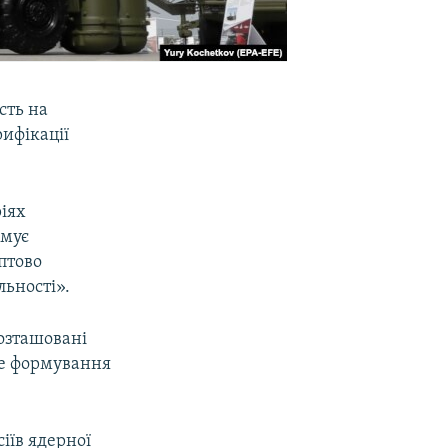
сть на
ифікації
іях
имує
аптово
льності».
розташовані
не формування
іїв ядерної