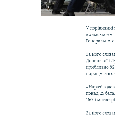
У порівнянні 
кримському п
Генерального
За його слова
Донецької і Л
приблизно 82 
нарощують сво
«Наразі вздов
понад 25 бат
150-ї мотострі
За його слова