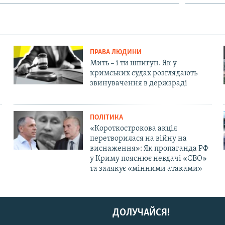
ПРАВА ЛЮДИНИ
Мить – і ти шпигун. Як у
кримських судах розглядають
звинувачення в держзраді
ПОЛІТИКА
«Короткострокова акція
перетворилася на війну на
виснаження»: Як пропаганда РФ
у Криму пояснює невдачі «СВО»
та залякує «мінними атаками»
ДОЛУЧАЙСЯ!