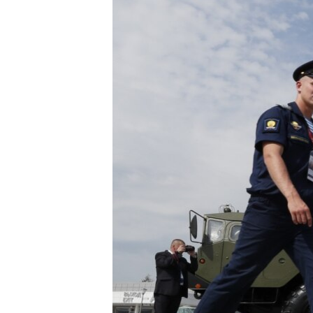
ВІДЕОУРОКИ «ELIFBE»
СВІДЧЕННЯ ОКУПАЦІЇ
УКРАЇНСЬКА ПРОБЛЕМА КРИМУ
ІНФОГРАФІКА