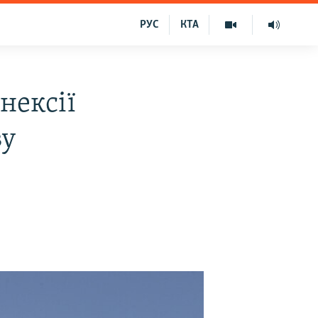
РУС
КТА
нексії
ву