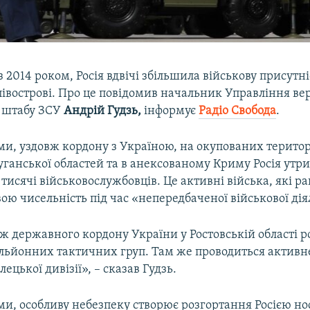
з 2014 роком, Росія вдвічі збільшила військову присутні
івострові. Про це повідомив начальник Управління вер
 штабу ЗСУ
Андрій
Гудзь,
інформує
Радіо Свобода
.​
ми,
уздовж кордону з Україною, на окупованих територ
уганської областей та в анексованому Криму Росія утр
тисячі військовослужбовців. Це активні війська, які р
ю чисельність під час «непередбаченої військової дія
ж державного кордону України у Ростовській області 
альйонних тактичних груп. Там же проводиться актив
лецької дивізії», – сказав Гудзь.
ми, особливу небезпеку створює розгортання Росією нос