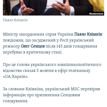
ВІДЕОУРОКИ «ELIFBE»
Русский
СВІДЧЕННЯ ОКУПАЦІЇ
Qırımtatar
Павло Клімкін
УКРАЇНСЬКА ПРОБЛЕМА КРИМУ
ДОЛУЧАЙСЯ!
ІНФОГРАФІКА
Міністр закордонних справ України
Павло Клімкін
повідомив, що засуджений у Росії український
режисер
Олег Сенцов
після 145 днів голодування
Усі сайти RFE/RL
перебуває в критичному стані.
Про це голова українського зовнішньополітичного
відомства сказав 5 жовтня в ефірі телеканалу
«UA:Харків».
За словами Клімкіна, український МЗС перевірив
інформацію про припинення Сенцовим
голодування.