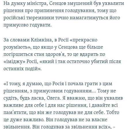
На думку міністра, Сенцов змушений був ухвалити
рішення про припинення голодування, тому що
російські тюремники точно намагатимуться його
примусово годувати.
За словами Клімкіна, в Росії «прекрасно
розуміють», що якщо у Сенцова ще більше
погіршиться стан здоров'я, то це вдарить по
«іміджу» Росії, «який і так остаточно убитий після
останніх подій».
«І тому, я думаю, що Росія і почала грати з цим
рішенням, з примусовим годуванням... Тому не
судіть, будь ласка, Олега. Я вважаю, що він ухвалив
важливе для себе і для нас рішення, і давайте всі
пам'ятати, що він же голодував не для себе. Тобто
це дуже важливо. Він голодував не за власне
звільнення. Він голодував за звільнення всіх», –