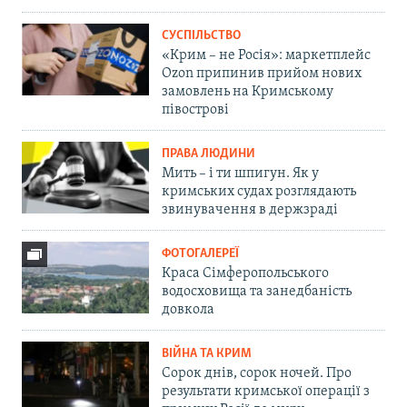
СУСПІЛЬСТВО
«Крим – не Росія»: маркетплейс
Ozon припинив прийом нових
замовлень на Кримському
півострові
ПРАВА ЛЮДИНИ
Мить – і ти шпигун. Як у
кримських судах розглядають
звинувачення в держзраді
ФОТОГАЛЕРЕЇ
Краса Сімферопольського
водосховища та занедбаність
довкола
ВІЙНА ТА КРИМ
Сорок днів, сорок ночей. Про
результати кримської операції з