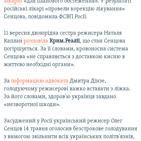
лікарні
«для планового обстеження». У результаті
російські лікарі «провели корекцію лікування»
Сенцова, повідомила ФСВП Росії.
11 вересня двоюрідна сестра режисера Наталя
Каплан
розповіла
Крим.Реалії
, що стан Сенцова
погіршується. За її словами, кровоносна система
Сенцова «не справляється з доставкою кисню в
життєво необхідні органи».
За
інформацією адвоката
Дмитра Дінзе,
голодуючому режисерові важко вставати з ліжка.
За його словами, здоров'ю українця завдано
«незворотної шкоди».
Засуджений у Росії український режисер Олег
Сенцов 14 травня оголосив безстрокове голодування
з вимогою звільнити всіх українських політв'язнів,