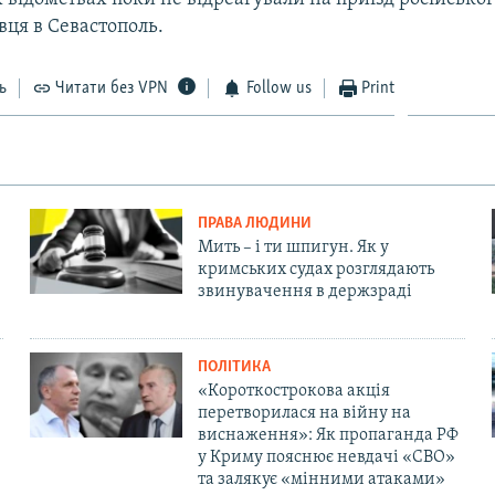
вця в Севастополь.
ь
Читати без VPN
Follow us
Print
ПРАВА ЛЮДИНИ
Мить – і ти шпигун. Як у
кримських судах розглядають
звинувачення в держзраді
ПОЛІТИКА
«Короткострокова акція
перетворилася на війну на
виснаження»: Як пропаганда РФ
у Криму пояснює невдачі «СВО»
та залякує «мінними атаками»