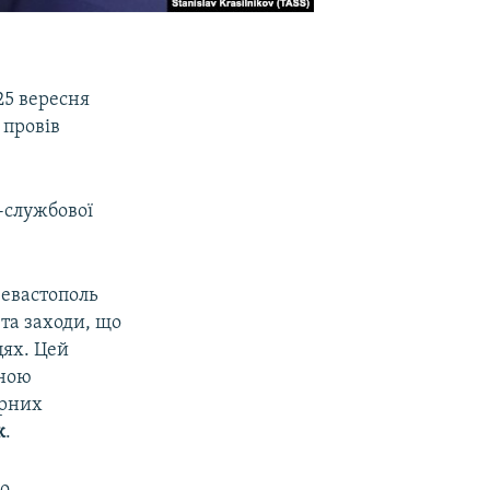
25 вересня
 провів
-службової
Севастополь
та заходи, що
цях. Цей
чною
урних
к
.
го