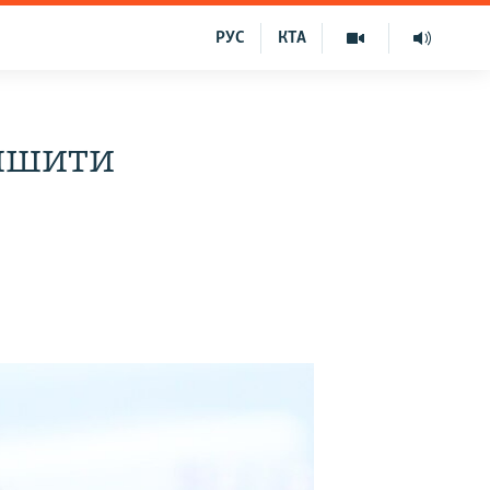
РУС
КТА
іпшити