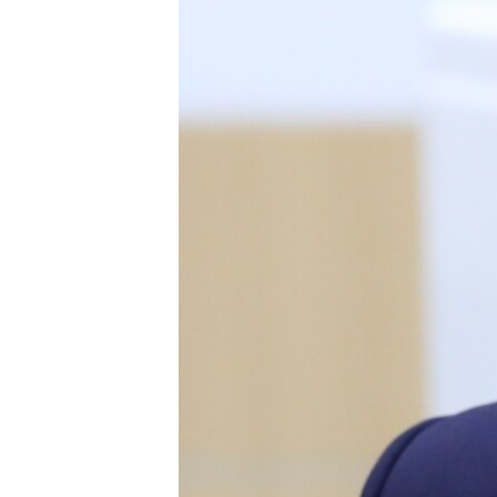
ВІДЕОУРОКИ «ELIFBE»
СВІДЧЕННЯ ОКУПАЦІЇ
УКРАЇНСЬКА ПРОБЛЕМА КРИМУ
ІНФОГРАФІКА