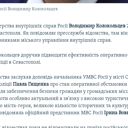
Росії Володимир Колокольцев
ерства внутрішніх справ Росії
Володимир Колокольцев
астополя. Як повідомляє пресслужба відомства, там він
івниками міського управління внутрішніх справ.
окольцев доручив підвищити ефективність оперативно
іції в Севастополі.
ства заслухав доповідь начальника УМВС Росії у місті 
оліції
Павла Гищенка
про стан оперативної обстановки 
ля забезпечення безпеки громадян у громадських міс
оти особливо актуальний в зв'язку з високою туристи
ю міста-героя, великою кількістю історичних та культ
повідомила офіційний представник МВС Росії
Ірина Вов
 відомствах поки не відреагували на приїзд російсько