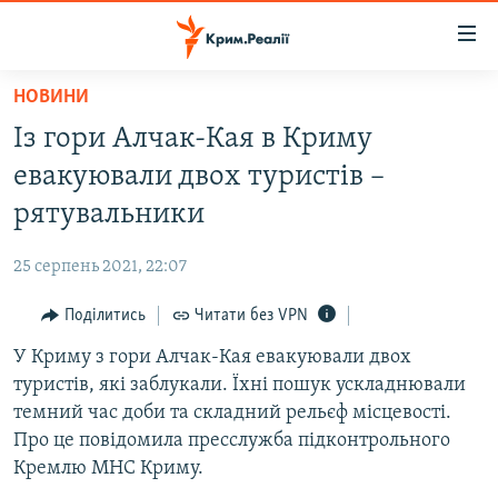
Доступність
посилання
Перейти
НОВИНИ
до
НОВИНИ
Із гори Алчак-Кая в Криму
основного
ВОДА.КРИМ
матеріалу
евакуювали двох туристів –
ВІДЕО ТА ФОТО
Перейти
рятувальники
до
ПОЛІТИКА
основної
25 серпень 2021, 22:07
БЛОГИ
навігації
Перейти
Поділитись
Читати без VPN
ПОГЛЯД
до
У Криму з гори Алчак-Кая евакуювали двох
ІНТЕРВ'Ю
пошуку
туристів, які заблукали. Їхні пошук ускладнювали
ВСЕ ЗА ДЕНЬ
темний час доби та складний рельєф місцевості.
СПЕЦПРОЕКТИ
Про це повідомила пресслужба підконтрольного
Кремлю МНС Криму.
ЯК ОБІЙТИ БЛОКУВАННЯ
ДЕПОРТАЦІЯ