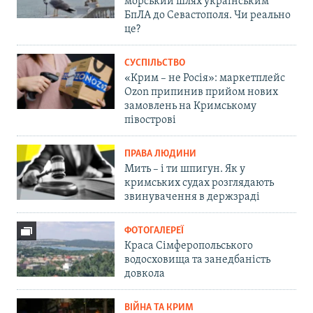
морський шлях українським
БпЛА до Севастополя. Чи реально
це?
СУСПІЛЬСТВО
«Крим – не Росія»: маркетплейс
Ozon припинив прийом нових
замовлень на Кримському
півострові
ПРАВА ЛЮДИНИ
Мить – і ти шпигун. Як у
кримських судах розглядають
звинувачення в держзраді
ФОТОГАЛЕРЕЇ
Краса Сімферопольського
водосховища та занедбаність
довкола
ВІЙНА ТА КРИМ