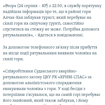
ВІДЕОУРОКИ «ELIFBE»
«Вчора (24 серпня –
КР
) о 22:50, в службу порятунку
Русский
надійшла інформація про те, що в районі гори
СВІДЧЕННЯ ОКУПАЦІЇ
Qırımtatar
Алчак-Кая заблукав турист, який перебуває на
УКРАЇНСЬКА ПРОБЛЕМА КРИМУ
схилі гори на сипучому ґрунті, самостійно
спуститися на стежку не може. Потрібна допомога
ДОЛУЧАЙСЯ!
ІНФОГРАФІКА
рятувальників», – йдеться в повідомленні.
За допомогою телефонного зв'язку після прибуття
Усі сайти RFE/RL
на місце події рятувальники виявили чоловіка на
схилі гори.
«Співробітники Судакського аварійно-
рятувального загону ЦКУ РК «КРИМ-СПАС» за
допомогою альпіністського спорядження
евакуювали чоловіка з гори. У ході бесіди з
потерпілим з'ясувалося, що на самій горі перебуває
його знайомий, який також заблукав, і йому