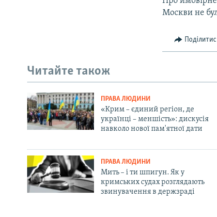
Про ймовірне 
Москви не бул
Поділитис
Читайте також
ПРАВА ЛЮДИНИ
«Крим – єдиний регіон, де
українці – меншість»: дискусія
навколо нової пам'ятної дати
ПРАВА ЛЮДИНИ
Мить – і ти шпигун. Як у
кримських судах розглядають
звинувачення в держзраді
Русский