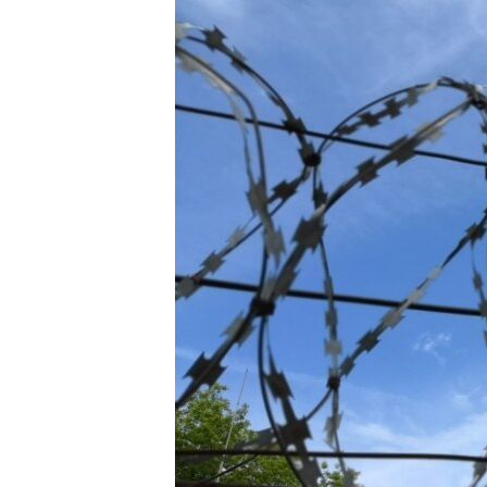
ВІДЕОУРОКИ «ELIFBE»
СВІДЧЕННЯ ОКУПАЦІЇ
УКРАЇНСЬКА ПРОБЛЕМА КРИМУ
ІНФОГРАФІКА