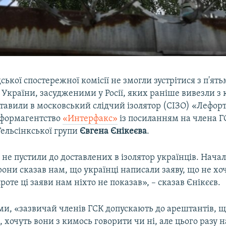
ької спостережної комісії не змогли зустрітися з п'ять
країни, засудженими у Росії, яких раніше вивезли з к
тавили в московський слідчий ізолятор (СІЗО) «Лефорт
нформагентство
«Интерфакс»
із посиланням на члена Г
Гельсінкської групи
Євгена
Єнікеєва
.
 не пустили до доставлених в ізолятор українців. Нача
они сказав нам, що українці написали заяву, що не хоч
роте ці заяви нам ніхто не показав», – сказав Єнікєєв.
ми, «зазвичай членів ГСК допускають до арештантів, 
 хочуть вони з кимось говорити чи ні, але цього разу 