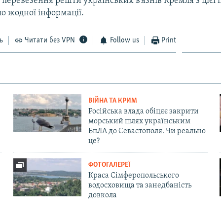
перевезення решти українських в’язнів Кремля з цієї п
о жодної інформації.
ь
Читати без VPN
Follow us
Print
ВІЙНА ТА КРИМ
Російська влада обіцяє закрити
морський шлях українським
БпЛА до Севастополя. Чи реально
це?
ФОТОГАЛЕРЕЇ
Краса Сімферопольського
водосховища та занедбаність
довкола