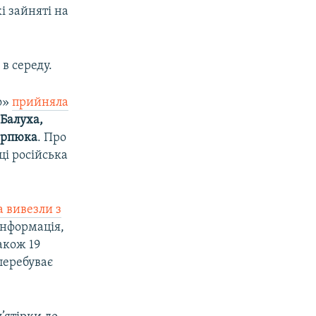
і зайняті на
в середу.
о»
прийняла
Балуха,
арпюка
. Про
і російська
 вивезли з
 інформація,
Також 19
 перебуває