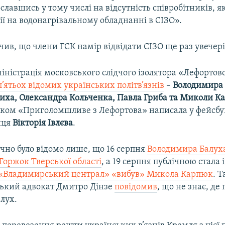
славшись у тому числі на відсутність співробітників, як
ії на водонагрівальному обладнанні в СІЗО».
чив, що члени ГСК намір відвідати СІЗО ще раз увечері 
іністрація московського слідчого ізолятора «Лефортов
п’ятьох відомих українських політв’язнів
–
Володимира 
лиха, Олександра Кольченка, Павла Гриба та Миколи К
овком «Приголомшливе з Лефортова» написала у фейсбуц
иця
Вікторія Івлєва
.
чно було відомо лише, що 16 серпня
Володимира Балуха
 Торжок Тверської області
, а 19 серпня публічною стала
і «Владимирський централ» «вибув» Микола Карпюк
. 
ський адвокат Дмитро Дінзе
повідомив
, що не знає, де
лух.