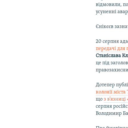
відмовили, по
усуненні авар
Єнікєєв зазна
20 серпня адм
передачі для 
Станіслава К
це під загол
правозахисн
Дотепер публі
колонії міста
що
з в’язниц
серпня росій
Володимир Ба