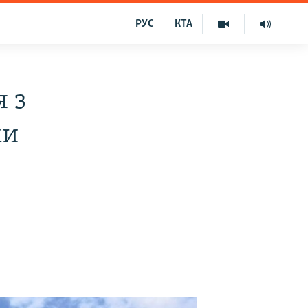
РУС
КТА
я з
ми