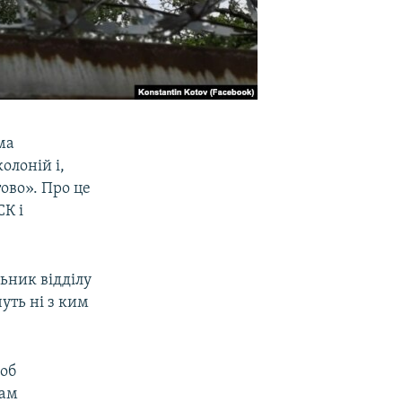
ма
олоній і,
ово». Про це
СК і
льник відділу
уть ні з ким
щоб
нам