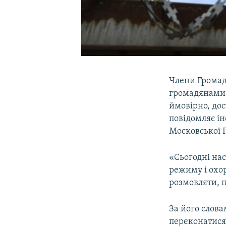
Члени Громадс
громадянами У
ймовірно, дос
повідомляє і
Московської 
«Сьогодні нас
режиму і охор
розмовляти, п
За його слова
переконатися,