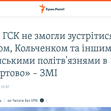
ГСК не змогли зустрітис
ом, Кольченком та інши
нськими політв'язнями в
ртово» – ЗМІ
 15:47
ь
Читати без VPN