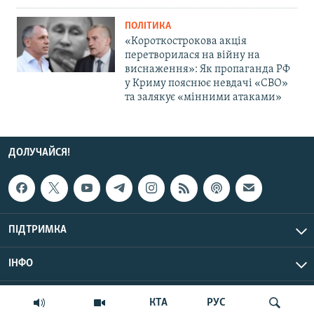
ПОЛІТИКА
«Короткострокова акція
перетворилася на війну на
виснаження»: Як пропаганда РФ
у Криму пояснює невдачі «СВО»
та залякує «мінними атаками»
ДОЛУЧАЙСЯ!
ПІДТРИМКА
ІНФО
© Крим.Реалії, 2026 | Усі права застережено.
КТА
РУС