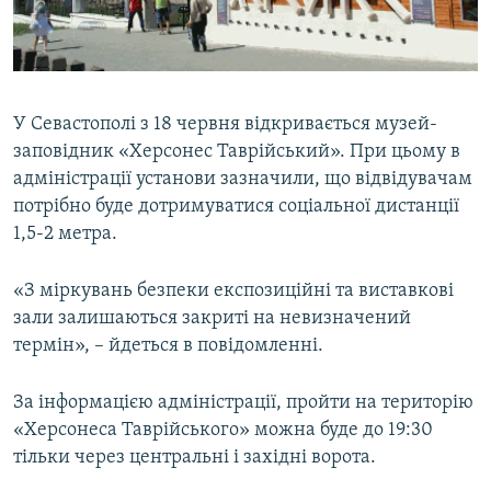
ВІДЕОУРОКИ «ELIFBE»
Русский
СВІДЧЕННЯ ОКУПАЦІЇ
Qırımtatar
УКРАЇНСЬКА ПРОБЛЕМА КРИМУ
У Севастополі з 18 червня відкривається музей-
ДОЛУЧАЙСЯ!
ІНФОГРАФІКА
заповідник «Херсонес Таврійський». При цьому в
адміністрації установи зазначили, що відвідувачам
потрібно буде дотримуватися соціальної дистанції
1,5-2 метра.
Усі сайти RFE/RL
«З міркувань безпеки експозиційні та виставкові
зали залишаються закриті на невизначений
термін», – йдеться в повідомленні.
За інформацією адміністрації, пройти на територію
«Херсонеса Таврійського» можна буде до 19:30
тільки через центральні і західні ворота.