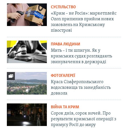
СУСПІЛЬСТВО
«Крим – не Росія»: маркетплейс
Ozon припинив прийом нових
замовлень на Кримському
півострові
ПРАВА ЛЮДИНИ
Мить – і ти шпигун. Як у
кримських судах розглядають
звинувачення в держзраді
ФОТОГАЛЕРЕЇ
Краса Сімферопольського
водосховища та занедбаність
довкола
ВІЙНА ТА КРИМ
Сорок днів, сорок ночей. Про
результати кримської операції з
примусу Росії до миру