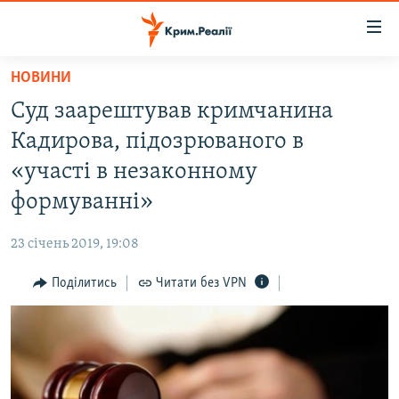
Доступність
посилання
Перейти
НОВИНИ
до
НОВИНИ
Суд заарештував кримчанина
основного
ВОДА.КРИМ
матеріалу
Кадирова, підозрюваного в
ВІДЕО ТА ФОТО
Перейти
«участі в незаконному
до
ПОЛІТИКА
формуванні»
основної
БЛОГИ
навігації
23 січень 2019, 19:08
Перейти
ПОГЛЯД
до
Поділитись
Читати без VPN
ІНТЕРВ'Ю
пошуку
ВСЕ ЗА ДЕНЬ
СПЕЦПРОЕКТИ
ЯК ОБІЙТИ БЛОКУВАННЯ
ДЕПОРТАЦІЯ