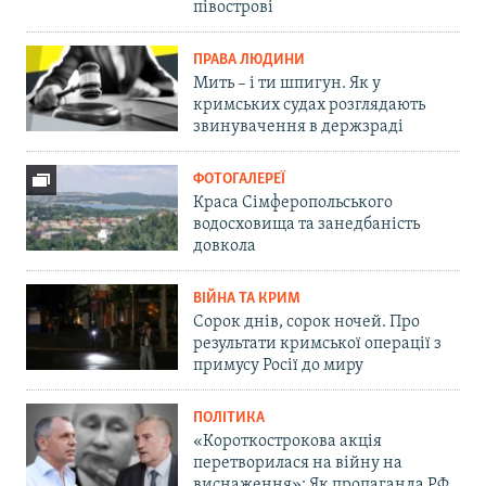
півострові
ПРАВА ЛЮДИНИ
Мить – і ти шпигун. Як у
кримських судах розглядають
звинувачення в держзраді
ФОТОГАЛЕРЕЇ
Краса Сімферопольського
водосховища та занедбаність
довкола
ВІЙНА ТА КРИМ
Сорок днів, сорок ночей. Про
результати кримської операції з
примусу Росії до миру
ПОЛІТИКА
«Короткострокова акція
перетворилася на війну на
виснаження»: Як пропаганда РФ