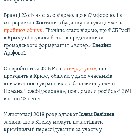
Вранці 23 січня стало відомо, що в Сімферополі в
мікрорайоні Фонтани в будинку на вулиці Емель
пройшов обшук
. Пізніше стало відомо, що ФСБ Росії
в Криму обшукали батьків представника
громадського формування «Аскер»
Евеліни
Аріфової
.
Співробітники ФСБ Росії
стверджують
, що
проводять в Криму обшуки у двох учасників
«незаконного українського батальйону імені
Номана Челебіджихана», повідомили російські ЗМІ
вранці 23 січня.
У листопаді 2018 року адвокат
Іслям Веліляєв
заявив, що в Криму можуть почастішати
кримінальні переслідування за участь у