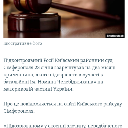
ВІДЕОУРОКИ «ELIFBE»
Русский
СВІДЧЕННЯ ОКУПАЦІЇ
Qırımtatar
УКРАЇНСЬКА ПРОБЛЕМА КРИМУ
ДОЛУЧАЙСЯ!
ІНФОГРАФІКА
Ілюстративне фото
Підконтрольний Росії Київський районний суд
Усі сайти RFE/RL
Сімферополя 23 січня заарештував на два місяці
кримчанина, якого підозрюють в «участі в
батальйоні ім. Номана Челебіджихана» на
материковій частині України.
Про це повідомляється на сайті Київського райсуду
Сімферополя.
«Підозрюваному у скоєнні злочину, передбаченого