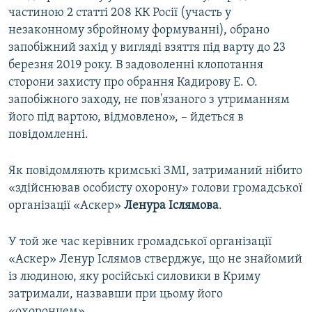
частиною 2 статті 208 КК Росії (участь у
незаконному збройному формуванні), обрано
запобіжний захід у вигляді взяття під варту до 23
березня 2019 року. В задоволенні клопотання
сторони захисту про обрання Кадирову Е. О.
запобіжного заходу, не пов'язаного з утриманням
його під вартою, відмовлено», – йдеться в
повідомленні.
Як повідомляють кримські ЗМІ, затриманий нібито
«здійснював особисту охорону» голови громадської
організації «Аскер»
Ленура Іслямова
.
У той же час керівник громадської організації
«Аскер» Ленур Іслямов стверджує, що не знайомий
із людиною, яку російські силовики в Криму
затримали, назвавши при цьому його
«охоронцем».