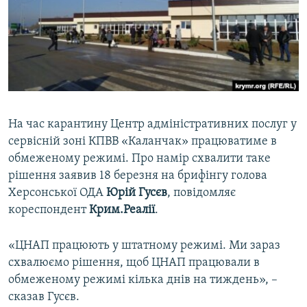
ВІДЕОУРОКИ «ELIFBE»
Русский
СВІДЧЕННЯ ОКУПАЦІЇ
Qırımtatar
УКРАЇНСЬКА ПРОБЛЕМА КРИМУ
ДОЛУЧАЙСЯ!
ІНФОГРАФІКА
На час карантину Центр адміністративних послуг у
сервісній зоні КПВВ «Каланчак» працюватиме в
Усі сайти RFE/RL
обмеженому режимі. Про намір схвалити таке
рішення заявив 18 березня на брифінгу голова
Херсонської ОДА
Юрій Гусєв
, повідомляє
кореспондент
Крим.Реалії
.
«ЦНАП працюють у штатному режимі. Ми зараз
схвалюємо рішення, щоб ЦНАП працювали в
обмеженому режимі кілька днів на тиждень», –
сказав Гусєв.