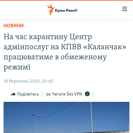
Доступність
посилання
Перейти
НОВИНИ
до
НОВИНИ
На час карантину Центр
основного
ВОДА.КРИМ
матеріалу
адмінпослуг на КПВВ «Каланчак»
ВІДЕО ТА ФОТО
Перейти
працюватиме в обмеженому
до
ПОЛІТИКА
режимі
основної
БЛОГИ
навігації
18 березень 2020, 20:43
Перейти
ПОГЛЯД
до
Поділитись
Читати без VPN
ІНТЕРВ'Ю
пошуку
ВСЕ ЗА ДЕНЬ
СПЕЦПРОЕКТИ
ЯК ОБІЙТИ БЛОКУВАННЯ
ДЕПОРТАЦІЯ