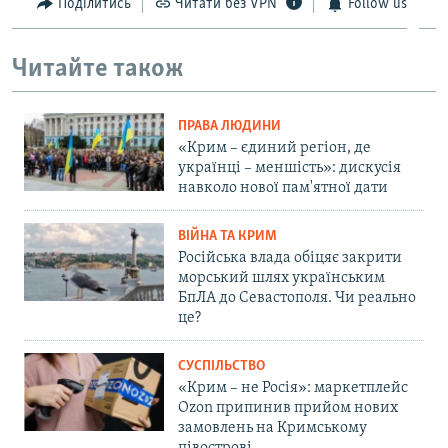
Поділитись
Читати без VPN
Follow us
Читайте також
ПРАВА ЛЮДИНИ
«Крим – єдиний регіон, де
українці – меншість»: дискусія
навколо нової пам'ятної дати
ВІЙНА ТА КРИМ
Російська влада обіцяє закрити
морський шлях українським
БпЛА до Севастополя. Чи реально
це?
СУСПІЛЬСТВО
«Крим – не Росія»: маркетплейс
Ozon припинив прийом нових
замовлень на Кримському
півострові