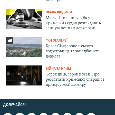
ПРАВА ЛЮДИНИ
Мить – і ти шпигун. Як у
кримських судах розглядають
звинувачення в держзраді
ФОТОГАЛЕРЕЇ
Краса Сімферопольського
водосховища та занедбаність
довкола
ВІЙНА ТА КРИМ
Сорок днів, сорок ночей. Про
результати кримської операції з
примусу Росії до миру
ДОЛУЧАЙСЯ!