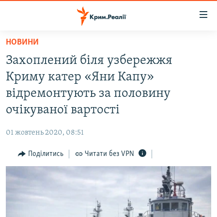
Доступність
посилання
Перейти
НОВИНИ
до
НОВИНИ
Захоплений біля узбережжя
основного
ВОДА.КРИМ
матеріалу
Криму катер «Яни Капу»
ВІДЕО ТА ФОТО
Перейти
відремонтують за половину
до
ПОЛІТИКА
очікуваної вартості
основної
БЛОГИ
навігації
01 жовтень 2020, 08:51
Перейти
ПОГЛЯД
до
Поділитись
Читати без VPN
ІНТЕРВ'Ю
пошуку
ВСЕ ЗА ДЕНЬ
СПЕЦПРОЕКТИ
ЯК ОБІЙТИ БЛОКУВАННЯ
ДЕПОРТАЦІЯ