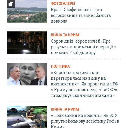
ФОТОГАЛЕРЕЇ
Краса Сімферопольського
водосховища та занедбаність
довкола
ВІЙНА ТА КРИМ
Сорок днів, сорок ночей. Про
результати кримської операції з
примусу Росії до миру
ПОЛІТИКА
«Короткострокова акція
перетворилася на війну на
виснаження»: Як пропаганда РФ
у Криму пояснює невдачі «СВО»
та залякує «мінними атаками»
ВІЙНА ТА КРИМ
«Полювання на колони». Як ЗСУ
ріжуть військову логістику Росії в
Криму