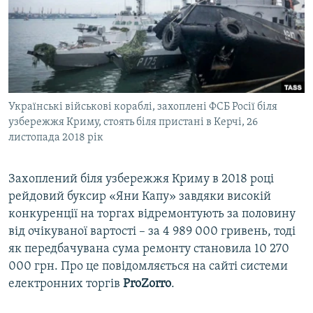
ВІДЕОУРОКИ «ELIFBE»
Русский
СВІДЧЕННЯ ОКУПАЦІЇ
Qırımtatar
УКРАЇНСЬКА ПРОБЛЕМА КРИМУ
ДОЛУЧАЙСЯ!
ІНФОГРАФІКА
Українські військові кораблі, захоплені ФСБ Росії біля
узбережжя Криму, стоять біля пристані в Керчі, 26
листопада 2018 рік
Усі сайти RFE/RL
Захоплений біля узбережжя Криму в 2018 році
рейдовий буксир «Яни Капу» завдяки високій
конкуренції на торгах відремонтують за половину
від очікуваної вартості – за 4 989 000 гривень, тоді
як передбачувана сума ремонту становила 10 270
000 грн. Про це повідомляється на сайті системи
електронних торгів
ProZorro
.