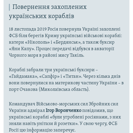
Повернення захоплених
українських кораблів
18 листопада 2019 Росія повернула Україні захоплені
ФСБ біля берегів Криму українські військові кораблі:
катери «Нікополь» і «Бердянськ», а також буксир
«Яни Капу». Процес передачі відбувся в акваторії
Чорного моря в районі мису Такіль.
Кораблі забрали три українські буксири –
«Гайдамака», «Сапфір» і «Титан». Через кілька днів
вони повернулися на материкову частину України – в
порт Очакова (Миколаївська область).
Командувач Військово-морських сил Збройних сил
України адмірал
Ігор Воронченко
повідомив, що
українські кораблі «були угроблені росіянами, з них
зняли навіть унітази й розетки». У свою чергу, ФСБ
Росії цю інформацію заперечує.