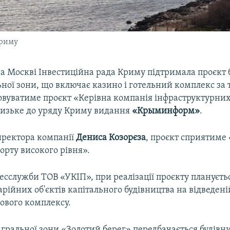
Криму
а Москві Інвестиційна рада Криму підтримала проєкт 
ьної зони, що включає казино і готельний комплекс за
зовуватиме проєкт «Керівна компанія інфраструктурних
лизьке до уряду Криму видання
«Крыминформ»
.
иректора компанії
Дениса Козорєза
, проєкт сприятиме
орту високого рівня».
есслужби ТОВ «УКІП», при реалізації проєкту плануєт
арійних об'єктів капітального будівництва на відведеній
ового комплексу.
 гральної зони «Золотий берег» передбачається будівн