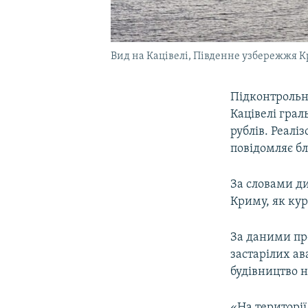
Вид на Кацівелі, Південне узбережжя 
Підконтрольн
Кацівелі грал
рублів. Реалі
повідомляє б
За словами д
Криму, як кур
За даними пр
застарілих ав
будівництво н
«На території