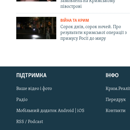
замовлень на Кримському
півострові
ВІЙНА ТА КРИМ
Сорок днів, сорок ночей. Про
результати кримської операції з
примусу Росії до миру
Русский
ПІДТРИМКА
ІНФО
Qırımtatar
Ваше відео і фото
Крим.Реалії
ДОЛУЧАЙСЯ!
Радіо
Передрук
Мобільний додаток Android | iOS
Контакти
RSS / Podcast