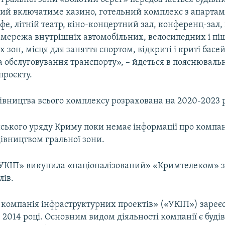
кий включатиме казино, готельний комплекс з апарта
фе, літній театр, кіно-концертний зал, конференц-зал,
мережа внутрішніх автомобільних, велосипедних і пі
 зон, місця для заняття спортом, відкриті і криті басе
 обслуговування транспорту», – йдеться в пояснювальн
проєкту.
дівництва всього комплексу розрахована на 2020-2023 
йського уряду Криму поки немає інформації про компан
івництвом гральної зони.
УКІП» викупила «націоналізований» «Кримтелеком» з
лів.
 компанія інфраструктурних проектів» («УКІП») зареє
 2014 році. Основним видом діяльності компанії є буді