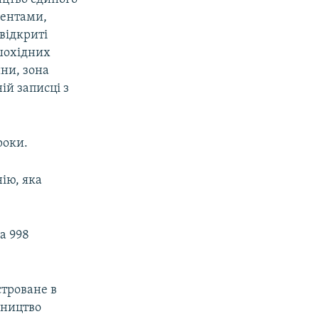
ментами,
 відкриті
шохідних
йни, зона
ій записці з
роки.
ію, яка
а 998
строване в
вництво