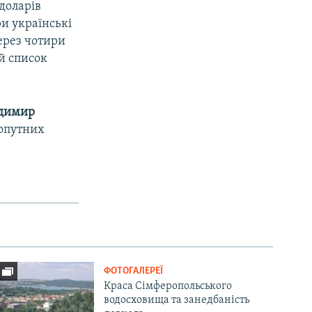
доларів
ри українські
через чотири
ий список
димир
хопутних
ФОТОГАЛЕРЕЇ
Краса Сімферопольського
водосховища та занедбаність