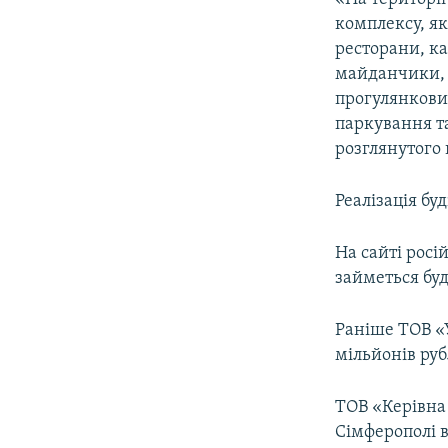
комплексу, я
ресторани, ка
майданчики, 
прогулянкових
паркування та
розглянутого 
Реалізація бу
На сайті росі
займеться буд
Раніше ТОВ «
мільйонів руб
ТОВ «Керівна
Сімферополі в