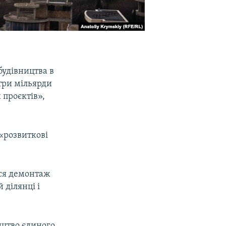
будівництва в
 три мільярди
 проєктів»,
 «розвиткові
ься демонтаж
 ділянці і
ицтво єдиного