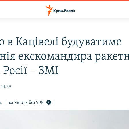
о в Кацівелі будуватиме
нія екскомандира ракет
 Росії – ЗМІ
 14:29
ь
Читати без VPN