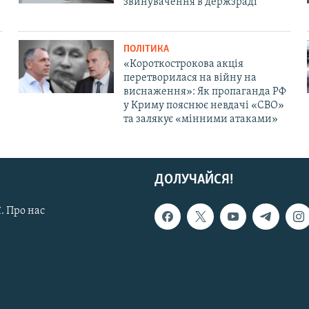
звинувачення в держзраді
ПОЛІТИКА
«Короткострокова акція
перетворилася на війну на
виснаження»: Як пропаганда РФ
у Криму пояснює невдачі «СВО»
та залякує «мінними атаками»
ДОЛУЧАЙСЯ!
. Про нас