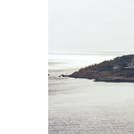
ВІДЕОУРОКИ «ELIFBE»
СВІДЧЕННЯ ОКУПАЦІЇ
УКРАЇНСЬКА ПРОБЛЕМА КРИМУ
ІНФОГРАФІКА