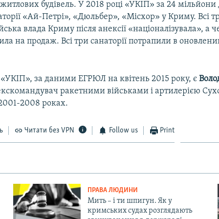
житлових будівель. У 2018 році «УКІП» за 24 мільйони 
торії «Ай-Петрі», «Дюльбер», «Місхор» у Криму. Всі т
ійська влада Криму після анексії «націоналізувала», а 
ила на продаж. Всі три санаторії потрапили в оновлен
.
«УКІП», за даними ЕГРЮЛ на квітень 2015 року, є
Воло
екскомандувач ракетними військами і артилерією Су
в 2001-2008 роках.
ь
Читати без VPN
Follow us
Print
ПРАВА ЛЮДИНИ
Мить – і ти шпигун. Як у
кримських судах розглядають