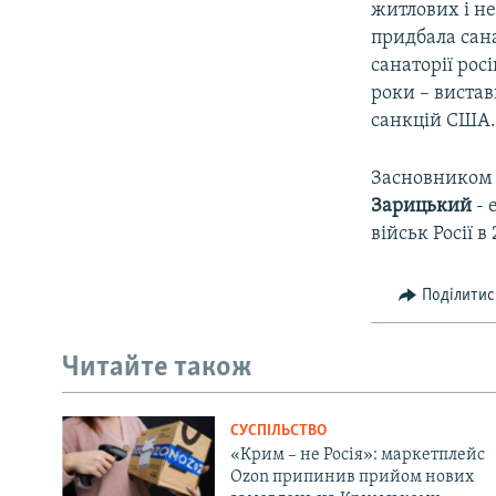
житлових і не
придбала сана
санаторії рос
роки – вистав
санкцій США
Засновником 
Зарицький
- 
військ Росії 
Поділитис
Читайте також
СУСПІЛЬСТВО
«Крим – не Росія»: маркетплейс
Ozon припинив прийом нових