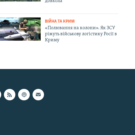
довкола
ВІЙНА ТА КРИМ
«Полювання на колони». Як ЗСУ
ріжуть військову логістику Росії в
Криму