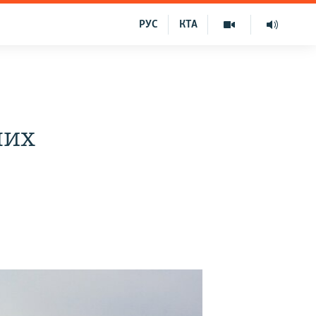
РУС
КТА
них