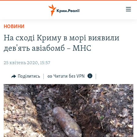
Доступність
посилання
Перейти
НОВИНИ
до
НОВИНИ
На сході Криму в морі виявили
основного
ВОДА.КРИМ
матеріалу
дев'ять авіабомб – МНС
ВІДЕО ТА ФОТО
Перейти
до
25 квітень 2020, 15:57
ПОЛІТИКА
основної
БЛОГИ
Поділитись
Читати без VPN
навігації
Перейти
ПОГЛЯД
до
ІНТЕРВ'Ю
пошуку
ВСЕ ЗА ДЕНЬ
СПЕЦПРОЕКТИ
ЯК ОБІЙТИ БЛОКУВАННЯ
ДЕПОРТАЦІЯ