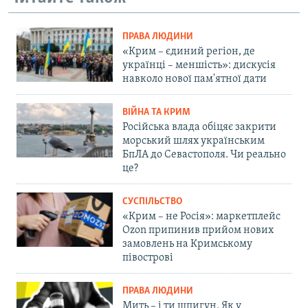
ПРАВА ЛЮДИНИ
«Крим – єдиний регіон, де
українці – меншість»: дискусія
навколо нової пам'ятної дати
ВІЙНА ТА КРИМ
Російська влада обіцяє закрити
морський шлях українським
БпЛА до Севастополя. Чи реально
це?
СУСПІЛЬСТВО
«Крим – не Росія»: маркетплейс
Ozon припинив прийом нових
замовлень на Кримському
півострові
ПРАВА ЛЮДИНИ
Мить – і ти шпигун. Як у