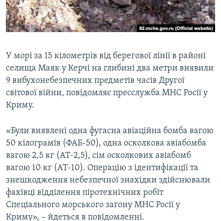
ВІДЕОУРОКИ «ELIFBE»
Русский
СВІДЧЕННЯ ОКУПАЦІЇ
Qırımtatar
УКРАЇНСЬКА ПРОБЛЕМА КРИМУ
У морі за 15 кілометрів від берегової лінії в районі
ДОЛУЧАЙСЯ!
ІНФОГРАФІКА
селища Маяк у Керчі на глибині два метри виявили
9 вибухонебезпечних предметів часів Другої
світової війни, повідомляє пресслужба МНС Росії у
Криму.
Усі сайти RFE/RL
«Були виявлені одна фугасна авіаційна бомба вагою
50 кілограмів (ФАБ-50), одна осколкова авіабомба
вагою 2,5 кг (АТ-2,5), сім осколкових авіабомб
вагою 10 кг (АТ-10). Операцію з ідентифікації та
знешкодження небезпечної знахідки здійснювали
фахівці відділення піротехнічних робіт
Спеціального морського загону МНС Росії у
Криму», – йдеться в повідомленні.