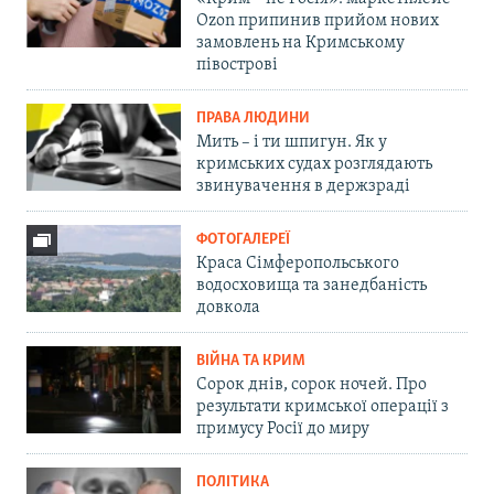
Ozon припинив прийом нових
замовлень на Кримському
півострові
ПРАВА ЛЮДИНИ
Мить – і ти шпигун. Як у
кримських судах розглядають
звинувачення в держзраді
ФОТОГАЛЕРЕЇ
Краса Сімферопольського
водосховища та занедбаність
довкола
ВІЙНА ТА КРИМ
Сорок днів, сорок ночей. Про
результати кримської операції з
примусу Росії до миру
ПОЛІТИКА