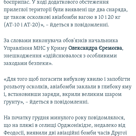
боєприпас. У ході додаткового обстеження
прилеглої території були виявлені ще два снаряда,
це також осколкові авіабомби вагою в 10 і 20 кг
(АТ-10 і АТ-20)», – йдеться в повідомленні.
За словами виконувача обов'язків начальника
Управління МНС у Криму
Олександра Єремєєва
,
знешкодження «здійснювалося з особливими
заходами безпеки».
«Для того щоб погасити вибухову хвилю і запобігти
розльоту осколків, авіабомби заклали в глибоку яму
і, встановивши заряди, вкрили великим шаром
ґрунту», – йдеться в повідомленні.
На початку грудня минулого року повідомлялося,
що на пляжі в селищі Орджонікідзе, недалеко від
Феодосії, виявили дві авіаційні бомби часів Другої