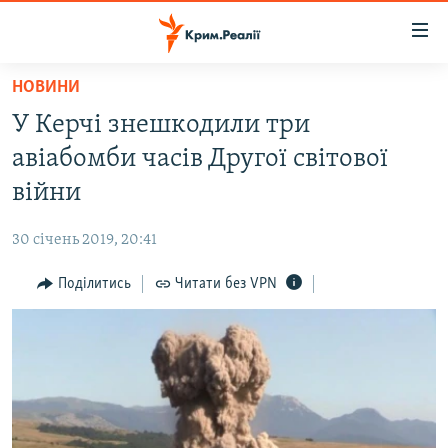
Доступність
посилання
Перейти
НОВИНИ
до
НОВИНИ
У Керчі знешкодили три
основного
ВОДА.КРИМ
матеріалу
авіабомби часів Другої світової
ВІДЕО ТА ФОТО
Перейти
війни
до
ПОЛІТИКА
основної
30 січень 2019, 20:41
БЛОГИ
навігації
Перейти
Поділитись
Читати без VPN
ПОГЛЯД
до
ІНТЕРВ'Ю
пошуку
ВСЕ ЗА ДЕНЬ
СПЕЦПРОЕКТИ
ЯК ОБІЙТИ БЛОКУВАННЯ
ДЕПОРТАЦІЯ