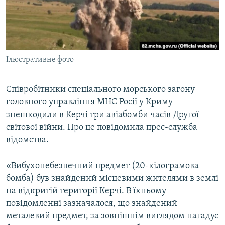
ВІДЕОУРОКИ «ELIFBE»
Русский
СВІДЧЕННЯ ОКУПАЦІЇ
Qırımtatar
УКРАЇНСЬКА ПРОБЛЕМА КРИМУ
Ілюстративне фото
ДОЛУЧАЙСЯ!
ІНФОГРАФІКА
Співробітники спеціального морського загону
головного управління МНС Росії у Криму
Усі сайти RFE/RL
знешкодили в Керчі три авіабомби часів Другої
світової війни. Про це повідомила прес-служба
відомства.
«Вибухонебезпечний предмет (20-кілограмова
бомба) був знайдений місцевими жителями в землі
на відкритій території Керчі. В їхньому
повідомленні зазначалося, що знайдений
металевий предмет, за зовнішнім виглядом нагадує