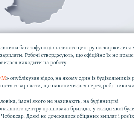
вельники багатофункціонального центру поскаржилися
зарплати. Робочі стверджують, що офіційно їх не прац
вилася виходити на роботу.
 ФМ
» опублікував відео, на якому один із будівельників 
ність із зарплати, що накопичилася перед робітниками
ловіка, імені якого не називають, на будівництві
нального центру працювала бригада, у складі якої бул
 Чебоксар. Деякі не дочекалися обіцяних виплат і роз'ї