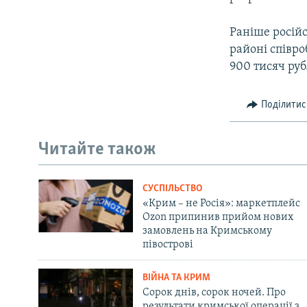
Раніше росій
районі співр
900 тисяч руб
Поділитис
Читайте також
СУСПІЛЬСТВО
«Крим – не Росія»: маркетплейс
Ozon припинив прийом нових
замовлень на Кримському
півострові
ВІЙНА ТА КРИМ
Сорок днів, сорок ночей. Про
результати кримської операції з