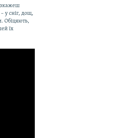
розкажеш
– у сніг, дощ,
. Обіцяють,
шей їх