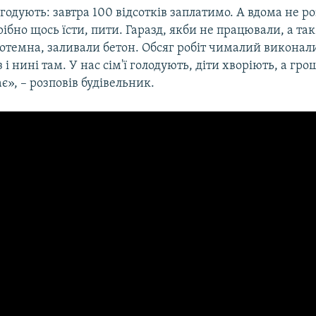
одують: завтра 100 відсотків заплатимо. А вдома не 
ібно щось їсти, пити. Гаразд, якби не працювали, а так 
отемна, заливали бетон. Обсяг робіт чималий виконали
з і нині там. У нас сім'ї голодують, діти хворіють, а гро
є», – розповів будівельник.