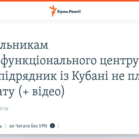
ельникам
офункціонального центру
підрядник із Кубані не п
ту (+ відео)
0:16
ь
Читати без VPN