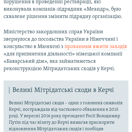
порушення в проведенні реставрації, які
виконувала компанія-підрядник «Меандр», було
схвалене рішення змінити підрядну організацію.
Міністерство закордонних справ України
звернулося до посольства України в Німеччині і
консульство в Мюнхені з
проханням вжити заходів
«для припинення діяльності» німецької компанії
«Баварський дім», яка займатиметься
реконструкцією Мітридатських сходів у Керчі.
Великі Мітрідатські сходи в Керчі
Великі Мітрідатські сходи – один з головних символів
Керчі, постраждала від часткового обвалення в 2015
році. У вересні 2016 року президент Росії Володимир
Путін під час візиту до Керчі вимагав прискорити
відновлення Мітрідатських сходів і пообіцяв