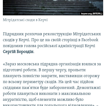
ВІДЕОУРОКИ «ELIFBE»
Русский
СВІДЧЕННЯ ОКУПАЦІЇ
Qırımtatar
Мітрідатські сходи в Керчі
УКРАЇНСЬКА ПРОБЛЕМА КРИМУ
ДОЛУЧАЙСЯ!
ІНФОГРАФІКА
Підрядник розпочав реконструкцію Мітрідатських
сходів у Керчі. Про це на своїй сторінці в Facebook
повідомив голова російської адміністрації Керчі
Усі сайти RFE/RL
Сергій
Бороздін
.
«Зараз московська підрядна організація взялася за
підготовчі роботи. В першу чергу, прольоти
планують повністю закрити, виставивши огорожу
по всьому периметру сходів. На цей час підйом
східцями пам'ятки буде заборонений. Демонтажні
роботи планується виконати з максимальною
акуратністю, щоб елементи можливо було
використовувати для подальшого відновлення», –