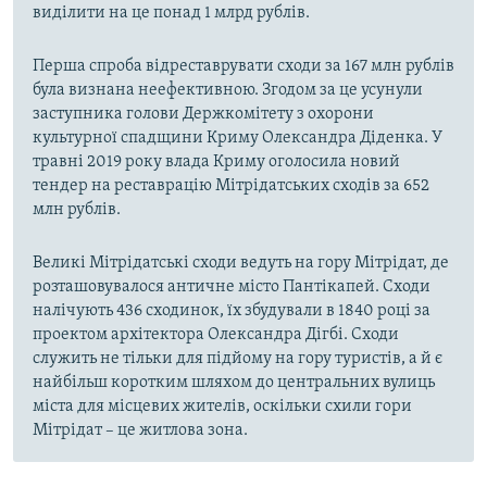
виділити на це понад 1 млрд рублів.
Перша спроба відреставрувати сходи за 167 млн рублів
була визнана неефективною. Згодом за це усунули
заступника голови Держкомітету з охорони
культурної спадщини Криму Олександра Діденка. У
травні 2019 року влада Криму оголосила новий
тендер на реставрацію Мітрідатських сходів за 652
млн рублів.
Великі Мітрідатські сходи ведуть на гору Мітрідат, де
розташовувалося античне місто Пантікапей. Сходи
налічують 436 сходинок, їх збудували в 1840 році за
проектом архітектора Олександра Дігбі. Сходи
служить не тільки для підйому на гору туристів, а й є
найбільш коротким шляхом до центральних вулиць
міста для місцевих жителів, оскільки схили гори
Мітрідат – це житлова зона.