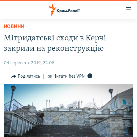
Доступність
посилання
Перейти
НОВИНИ
до
НОВИНИ
Мітридатські сходи в Керчі
основного
ВОДА.КРИМ
матеріалу
закрили на реконструкцію
ВІДЕО ТА ФОТО
Перейти
до
04 вересень 2019, 22:05
ПОЛІТИКА
основної
БЛОГИ
Поділитись
Читати без VPN
навігації
Перейти
ПОГЛЯД
до
ІНТЕРВ'Ю
пошуку
ВСЕ ЗА ДЕНЬ
СПЕЦПРОЕКТИ
ЯК ОБІЙТИ БЛОКУВАННЯ
ДЕПОРТАЦІЯ