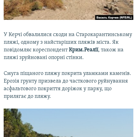
ВІДЕОУРОКИ «ELIFBE»
Русский
СВІДЧЕННЯ ОКУПАЦІЇ
Qırımtatar
УКРАЇНСЬКА ПРОБЛЕМА КРИМУ
У Керчі обвалилися сходи на Старокарантинському
ДОЛУЧАЙСЯ!
ІНФОГРАФІКА
пляжі, одному з найстаріших пляжів міста. Як
повідомляє кореспондент
Крим.Реалії
, також на
пляжі зруйновані опорні стінки.
Усі сайти RFE/RL
Смуга піщаного пляжу покрита уламками каменів.
Ерозія грунту призвела до часткового руйнування
асфальтового покриття доріжок у парку, що
прилягає до пляжу.