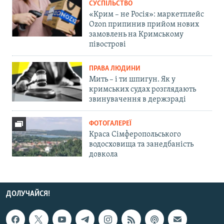
СУСПІЛЬСТВО
«Крим – не Росія»: маркетплейс
Ozon припинив прийом нових
замовлень на Кримському
півострові
ПРАВА ЛЮДИНИ
Мить – і ти шпигун. Як у
кримських судах розглядають
звинувачення в держзраді
ФОТОГАЛЕРЕЇ
Краса Сімферопольського
водосховища та занедбаність
довкола
ДОЛУЧАЙСЯ!