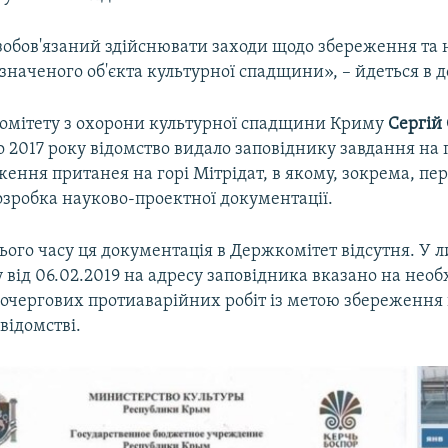
зобов'язаний здійснювати заходи щодо збереження та
наченого об'єкта культурної спадщини», – йдеться в д
омітету з охорони культурної спадщини Криму
Сергій
о 2017 року відомство видало заповіднику завдання на
еження пританея на горі Мітрідат, в якому, зокрема, пе
озробка науково-проектної документації.
ого часу ця документація в Держкомітет відсутня. У л
від 06.02.2019 на адресу заповідника вказано на необ
очергових протиаварійних робіт із метою збереження 
відомстві.