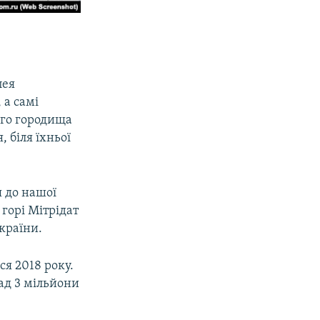
пея
 а самі
ого городища
 біля їхньої
я до нашої
 горі Мітрідат
країни.
ся 2018 року.
ад 3 мільйони