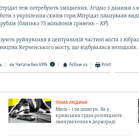
ітрідат теж потребують зміцнення. Згідно з даними з 
боти з укріплення схилів гори Мітрідат планували вид
 рублів (близько 73 мільйонів гривень –
КР
).
зують руйнування в центральній частині міста з вібра
вництва Керченського мосту, що відбувалися неподалік.
ь
Читати без VPN
Follow us
Print
ПРАВА ЛЮДИНИ
Мить – і ти шпигун. Як у
кримських судах розглядають
звинувачення в держзраді