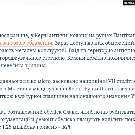
ося раніше, у Керчі античні колони на руїнах Пантіка
д загрозою обвалення
. Зараз доступ до них обмежений,
рають металеві конструкції. Вхід на територію античн
городжувальною стрічкою. Колони помітно похилилися,
 невелика тріщина.
давньогрецьке місто, засноване наприкінці VII столітт
 з Мілета на місці сучасної Керчі. Руїни Пантікапея на
м'яткою культурної спадщини національного значення У
дат розташований обеліск Слави, який почав руйнувати
документації й ремонт обеліска планують виділити пон
 1,25 мільйона гривень –
КР
).