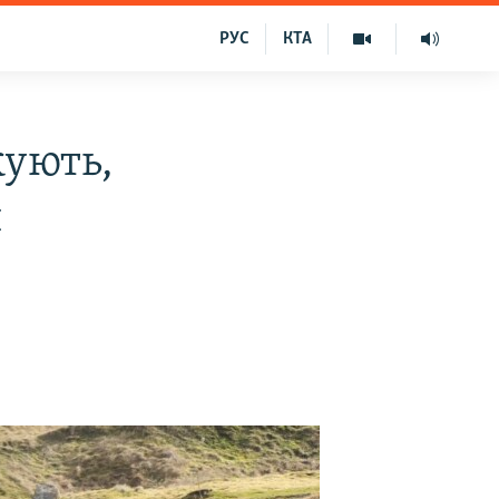
РУС
КТА
жують,
и