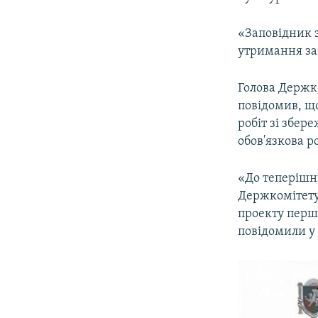
«Заповідник 
утримання заз
Голова Держк
повідомив, щ
робіт зі збер
обов'язкова р
«До теперішнь
Держкомітету 
проекту перш
повідомили у 