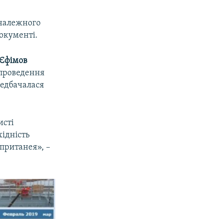
 належного
окументі.
Єфімов
 проведення
редбачалася
исті
хідність
пританея», –