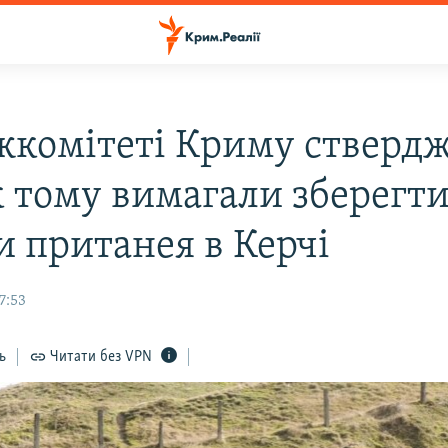
жкомітеті Криму стверд
к тому вимагали зберегт
и пританея в Керчі
7:53
ь
Читати без VPN