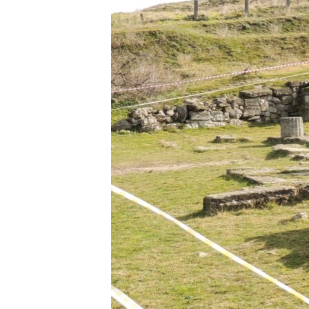
ВІДЕОУРОКИ «ELIFBE»
СВІДЧЕННЯ ОКУПАЦІЇ
УКРАЇНСЬКА ПРОБЛЕМА КРИМУ
ІНФОГРАФІКА