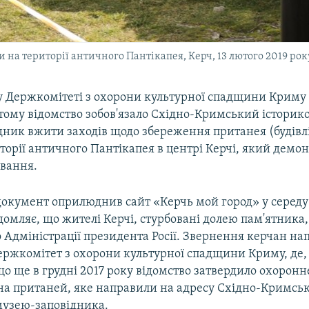
на території античного Пантікапея, Керч, 13 лютого 2019 рок
у Держкомітеті з охорони культурної спадщини Криму
 тому відомство зобов'язало Східно-Кримський історик
дник вжити заходів щодо збереження пританея (будівл
торії античного Пантікапея в центрі Керчі, який демо
ування.
документ оприлюднив сайт «Керчь мой город» у середу 
омляє, що жителі Керчі, стурбовані долею пам'ятника
 Адміністрації президента Росії. Звернення керчан на
ржкомітет з охорони культурної спадщини Криму, де, 
о ще в грудні 2017 року відомство затвердило охоронн
 на пританей, яке направили на адресу Східно-Кримськ
музею-заповідника.