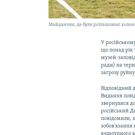
Майданчик, де були розташовані колони 
У російськом
що понад рік
музей-запові
ради) на тери
загрозу руйн
Відповідний 
Видання повід
звернулися до
російський Де
повідомили, щ
зобов'язання
культурного 