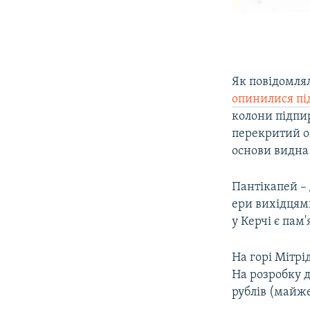
Як повідомлял
опинилися пі
колони підпи
перекритий о
основи видна
Пантікапей – 
ери вихідцями
у Керчі є па
На горі Мітрі
На розробку 
рублів (майже