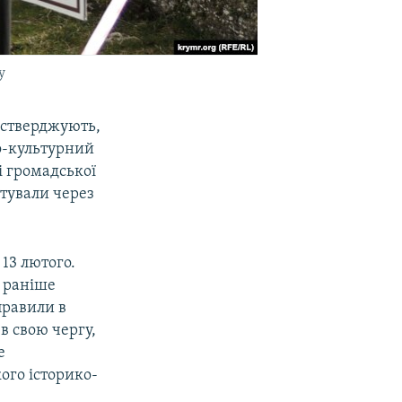
у
 стверджують,
о-культурний
і громадської
нтували через
13 лютого.
, раніше
правили в
в свою чергу,
е
ого історико-