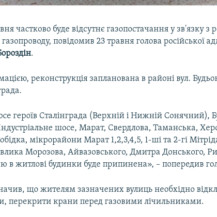
авня частково буде відсутнє газопостачання у зв'язку з 
 газопроводу, повідомив 23 травня голова російської ад
Бороздін
.
мацією, реконструкція запланована в районі вул. Будьо
града.
се героїв Сталінграда (Верхній і Нижній Сонячний), Б
Індустріальне шосе, Марат, Свердлова, Таманська, Хер
обідка, мікрорайони Марат 1,2,3,4,5, 1-ші та 2-гі Мітрід
авлика Морозова, Айвазовського, Дмитра Донського, Ри
ю в житлові будинки буде припинена», – попередив гол
значив, що жителям зазначених вулиць необхідно відк
ди, перекрити крани перед газовими лічильниками.