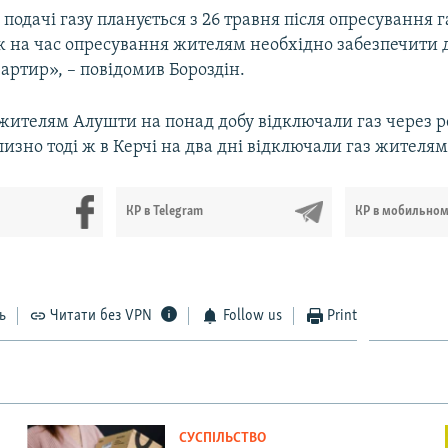
подачі газу планується з 26 травня після опресування 
ож на час опресування жителям необхідно забезпечити 
вартир», – повідомив Бороздін.
 жителям Алушти на понад добу відключали газ через 
изно тоді ж в Керчі на два дні відключали газ жителям
КР в Telegram
КР в мобильно
ь
Читати без VPN
Follow us
Print
СУСПІЛЬСТВО