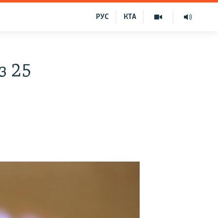
РУС
КТА
з 25