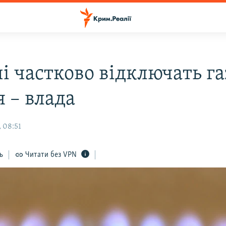
і частково відключать га
 – влада
 08:51
ь
Читати без VPN