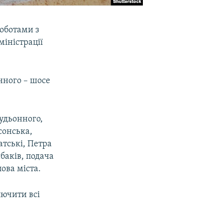
роботами з
міністрації
нного – шосе
удьонного,
сонська,
атські, Петра
баків, подача
ова міста.
лючити всі