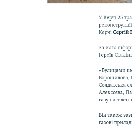
У Керчі 25 тр
реконструкції
Керчі
Сергій 
За його інфор
Героїв Сталін
«Вулицями шо
Ворошилова, 
Солдатська сл
Алексєєва, П
газу населенн
Він також за
газові прила