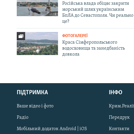
Російська влада обіцяє закрити
морський шлях українським
БпЛА до Севастополя. Чи реально
це?
ФОТОГАЛЕРЕЇ
Краса Сімферопольського
водосховища та занедбаність
довкола
Русский
ПІДТРИМКА
ІНФО
Qırımtatar
Ваше відео і фото
Крим.Реалії
ДОЛУЧАЙСЯ!
Радіо
Передрук
Мобільний додаток Android | iOS
Контакти