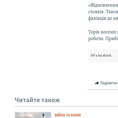
«Відновлення 
стояків. Так
фахівців до к
Торік восени
роботи. Прибл
КР в Facebook
Поділитис
Читайте також
ВІЙНА ТА КРИМ