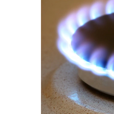
ВІДЕОУРОКИ «ELIFBE»
СВІДЧЕННЯ ОКУПАЦІЇ
УКРАЇНСЬКА ПРОБЛЕМА КРИМУ
ІНФОГРАФІКА