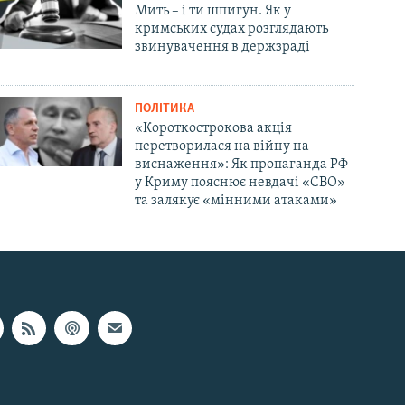
Мить – і ти шпигун. Як у
кримських судах розглядають
звинувачення в держзраді
ПОЛІТИКА
«Короткострокова акція
перетворилася на війну на
виснаження»: Як пропаганда РФ
у Криму пояснює невдачі «СВО»
та залякує «мінними атаками»