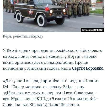
ВІДЕОУРОКИ «ELIFBE»
Русский
СВІДЧЕННЯ ОКУПАЦІЇ
Qırımtatar
УКРАЇНСЬКА ПРОБЛЕМА КРИМУ
ДОЛУЧАЙСЯ!
ІНФОГРАФІКА
Керч, репетиція параду
У Керчі в день проведення російського військового
Усі сайти RFE/RL
параду, присвяченого перемозі у Другій світовій
війні, організовують глядацькі зони. Про це
повідомив російський голова міста
Сергій Бороздін
.
«Для участі в параді організовані глядацькі зони:
№1 – Сквер морського вокзалу. Вхід в зону
здійснюватиметься на перетині вул. Совєтська –
вул. Кірова через КПП до 9 годин 45 хвилин, №2 –
Сквер на вул. Кірова 17, Парк Шевченка.