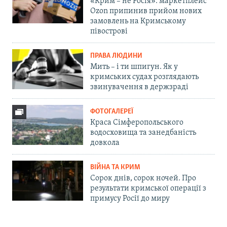
«Крим – не Росія»: маркетплейс
Ozon припинив прийом нових
замовлень на Кримському
півострові
ПРАВА ЛЮДИНИ
Мить – і ти шпигун. Як у
кримських судах розглядають
звинувачення в держзраді
ФОТОГАЛЕРЕЇ
Краса Сімферопольського
водосховища та занедбаність
довкола
ВІЙНА ТА КРИМ
Сорок днів, сорок ночей. Про
результати кримської операції з
примусу Росії до миру