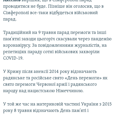
Аксенов
вирішив, що в Сімферополі парад
проводитися не буде. Пізніше він оголосив, що в
Сімферополі все-таки відбудеться військовий
парад.
Традиційний на 9 травня парад перемоги та інші
пам'ятні заходи цьогоріч скасували через пандемію
коронавірусу. За повідомленнями журналістів, на
репетиціях параду сотні військових захворіли
COVID-19.
У Криму після анексії 2014 року відзначають
радянське та російське свято «День перемоги» як
свято перемоги Червоної армії і радянського
народу над нацистською Німеччиною.
У той же час на материковій частині України з 2015
року 8 травня відзначають День пам'яті і