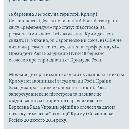
російські військові.
16 березня 2014 року на території Криму і
Севастополя відбувся невизнаний більшістю країн
світу «референдум» про статус півострова, за
результатами якого Росія включила Крим до свого
складу. Ні Україна, ні Європейський союз, ні США не
визнали результати голосування на «референдумі».
Президент Росії Володимир Путін 18 березня
оголосив про «приєднання» Криму до Росії.
Міжнародні організації визнали окупацію та анексію
Криму незаконними і засудили дії Росії. Країни
Заходу запровадили економічні санкції. Росія
заперечує анексію півострова та називає це
«відновленням історичної справедливості».
Верховна Рада України офіційно оголосила датою
початку тимчасової окупації Криму і Севастополя
Росією 20 лютого 2014 року.