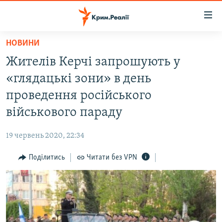
Доступність
посилання
Перейти
НОВИНИ
до
НОВИНИ
Жителів Керчі запрошують у
основного
ВОДА.КРИМ
матеріалу
«глядацькі зони» в день
ВІДЕО ТА ФОТО
Перейти
проведення російського
до
ПОЛІТИКА
військового параду
основної
БЛОГИ
навігації
19 червень 2020, 22:34
Перейти
ПОГЛЯД
до
Поділитись
Читати без VPN
ІНТЕРВ'Ю
пошуку
ВСЕ ЗА ДЕНЬ
СПЕЦПРОЕКТИ
ЯК ОБІЙТИ БЛОКУВАННЯ
ДЕПОРТАЦІЯ