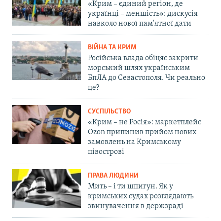
«Крим – єдиний регіон, де
українці – меншість»: дискусія
навколо нової пам'ятної дати
ВІЙНА ТА КРИМ
Російська влада обіцяє закрити
морський шлях українським
БпЛА до Севастополя. Чи реально
це?
СУСПІЛЬСТВО
«Крим – не Росія»: маркетплейс
Ozon припинив прийом нових
замовлень на Кримському
півострові
ПРАВА ЛЮДИНИ
Мить – і ти шпигун. Як у
кримських судах розглядають
звинувачення в держзраді