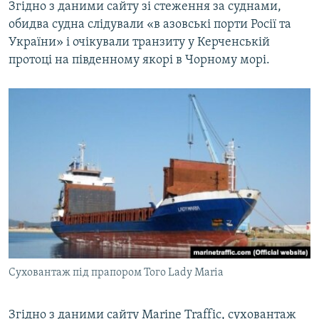
Згідно з даними сайту зі стеження за суднами,
обидва судна слідували «в азовські порти Росії та
України» і очікували транзиту у Керченській
протоці на південному якорі в Чорному морі.
Суховантаж під прапором Того Lady Maria
Згідно з даними сайту Marine Traffic, суховантаж​