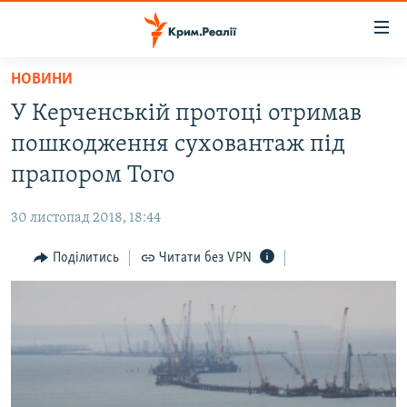
Доступність
посилання
Перейти
НОВИНИ
до
НОВИНИ
У Керченській протоці отримав
основного
ВОДА.КРИМ
матеріалу
пошкодження суховантаж під
ВІДЕО ТА ФОТО
Перейти
прапором Того
до
ПОЛІТИКА
основної
30 листопад 2018, 18:44
БЛОГИ
навігації
Перейти
Поділитись
Читати без VPN
ПОГЛЯД
до
ІНТЕРВ'Ю
пошуку
ВСЕ ЗА ДЕНЬ
СПЕЦПРОЕКТИ
ЯК ОБІЙТИ БЛОКУВАННЯ
ДЕПОРТАЦІЯ