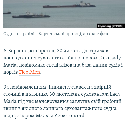
ВІДЕОУРОКИ «ELIFBE»
Русский
СВІДЧЕННЯ ОКУПАЦІЇ
Qırımtatar
УКРАЇНСЬКА ПРОБЛЕМА КРИМУ
Судна на рейді в Керченській протоці, архівне фото
ДОЛУЧАЙСЯ!
ІНФОГРАФІКА
У Керченській протоці 30 листопада отримав
пошкодження суховантаж під прапором Того Lady
Усі сайти RFE/RL
Maria, повідомляє спеціалізована база даних судів і
портів​
FleetMon
.
За повідомленням, інцидент стався на якірній
стоянці в п'ятницю, 30 листопада суховантаж Lady
Maria під час маневрування заплутав свій гребний
гвинт в якірного ланцюга суховантажного судна
під прапором Мальти Azov Concord.