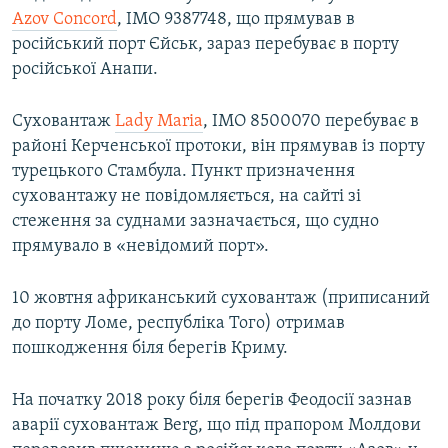
Azov Concord
, IMO 9387748, що прямував в
російський порт Єйськ, зараз перебуває в порту
російської Анапи.
Суховантаж​
Lady Maria
, IMO 8500070 перебуває в
районі Керченської протоки, він прямував із порту
турецького Стамбула. Пункт призначення
суховантажу не повідомляється, на сайті зі
стеження за суднами зазначається, що судно
прямувало в «невідомий порт».
10 жовтня африканський суховантаж (приписаний
до порту Ломе, республіка Того) отримав
пошкодження біля берегів Криму.
На початку 2018 року біля берегів Феодосії зазнав
аварії суховантаж Berg, що під прапором Молдови