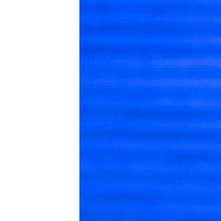
ВІДЕОУРОКИ «ELIFBE»
СВІДЧЕННЯ ОКУПАЦІЇ
УКРАЇНСЬКА ПРОБЛЕМА КРИМУ
ІНФОГРАФІКА