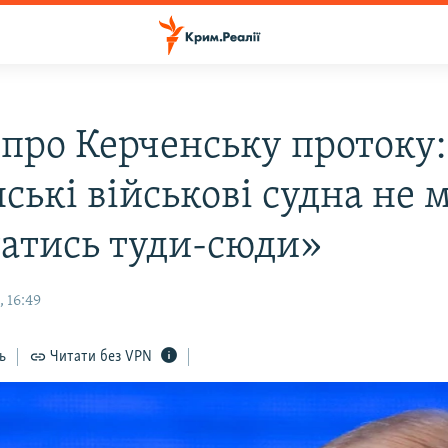
 про Керченську протоку:
ські військові судна не 
атись туди-сюди»
 16:49
ь
Читати без VPN