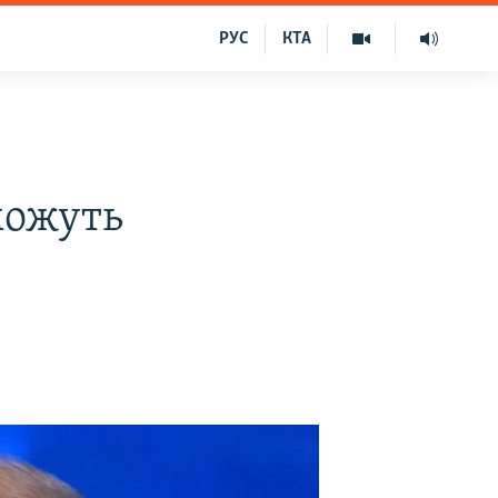
РУС
КТА
можуть