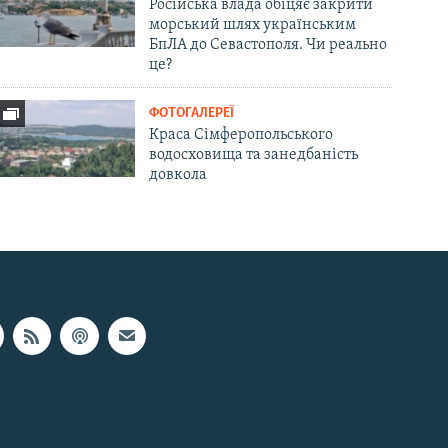
Російська влада обіцяє закрити
морський шлях українським
БпЛА до Севастополя. Чи реально
це?
ФОТОГАЛЕРЕЇ
Краса Сімферопольського
водосховища та занедбаність
довкола