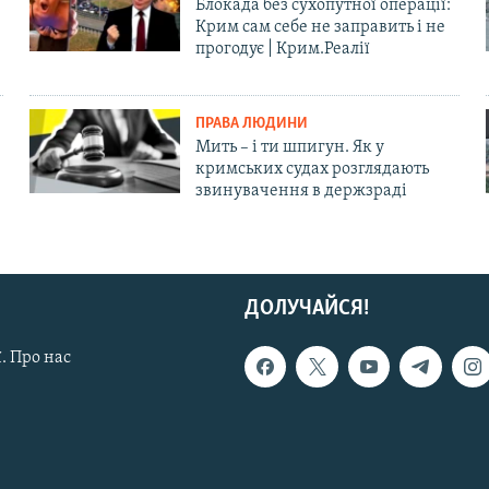
Блокада без сухопутної операції:
Крим сам себе не заправить і не
прогодує | Крим.Реалії
ПРАВА ЛЮДИНИ
Мить – і ти шпигун. Як у
кримських судах розглядають
звинувачення в держзраді
ДОЛУЧАЙСЯ!
. Про нас