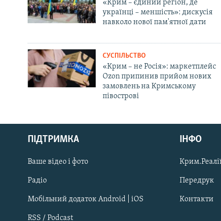
«Крим – єдиний регіон, де
українці – меншість»: дискусія
навколо нової пам'ятної дати
СУСПІЛЬСТВО
«Крим – не Росія»: маркетплейс
Ozon припинив прийом нових
замовлень на Кримському
півострові
Русский
ПІДТРИМКА
ІНФО
Qırımtatar
Ваше відео і фото
Крим.Реалії
ДОЛУЧАЙСЯ!
Радіо
Передрук
Мобільний додаток Android | iOS
Контакти
RSS / Podcast