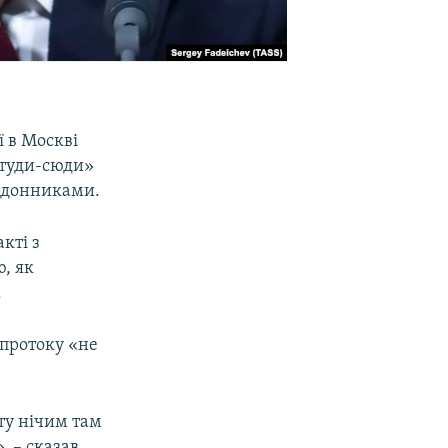
ї в Москві
 туди-сюди»
ордонниками.
кті з
, як
.
 протоку «не
ту нічим там
, – сказав