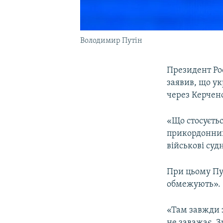
Володимир Путін
Президент Ро
заявив, що ук
через Керчен
«Що стосуєтьс
прикордонник
військові суд
При цьому Пут
обмежують».
«Там завжди 
не заважає. З