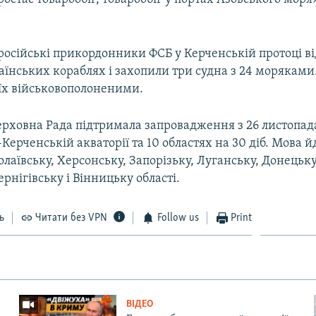
 російські прикордонники ФСБ у Керченській протоці в
аїнських кораблях і захопили три судна з 24 моряками
 їх військовополоненими.
Верховна Рада підтримала запровадження з 26 листопад
-Керченській акваторії та 10 областях на 30 діб. Мова й
лаївську, Херсонську, Запорізьку, Луганську, Донецьку
ернігівську і Вінницьку області.
ь
Читати без VPN
Follow us
Print
ВІДЕО