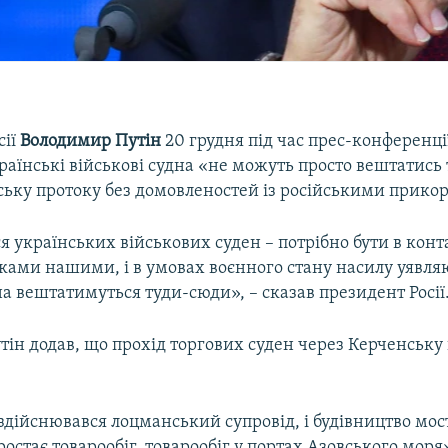
сії
Володимир Путін
20 грудня під час прес-конференці
раїнські військові судна «не можуть просто вештатись
ську протоку без домовленостей із російськими прик
я українських військових суден – потрібно бути в конта
ами нашими, і в умовах воєнного стану насилу уявляю
на вештатимуться туди-сюди», – сказав президент Росії
ін додав, що прохід торгових суден через Керченську
здійснювався лоцманський супровід, і будівництво мос
ростає товарообіг, товарообіг у портах Азовського моря»