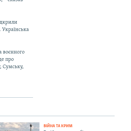
ідкрили
. Українська
а воєнного
де про
, Сумську,
ВІЙНА ТА КРИМ