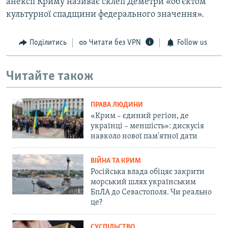
анексії Криму називає склеп Деметри «об'єктом
культурної спадщини федерального значення».
Поділитись
Читати без VPN
Follow us
Читайте також
ПРАВА ЛЮДИНИ
«Крим – єдиний регіон, де
українці – меншість»: дискусія
навколо нової пам'ятної дати
ВІЙНА ТА КРИМ
Російська влада обіцяє закрити
морський шлях українським
БпЛА до Севастополя. Чи реально
це?
СУСПІЛЬСТВО