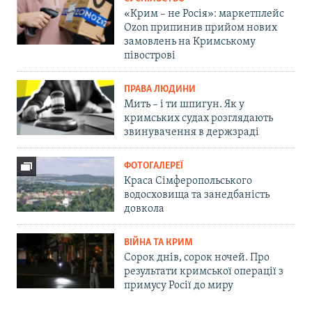
«Крим – не Росія»: маркетплейс
Ozon припинив прийом нових
замовлень на Кримському
півострові
ПРАВА ЛЮДИНИ
Мить – і ти шпигун. Як у
кримських судах розглядають
звинувачення в держзраді
ФОТОГАЛЕРЕЇ
Краса Сімферопольського
водосховища та занедбаність
довкола
ВІЙНА ТА КРИМ
Сорок днів, сорок ночей. Про
результати кримської операції з
примусу Росії до миру