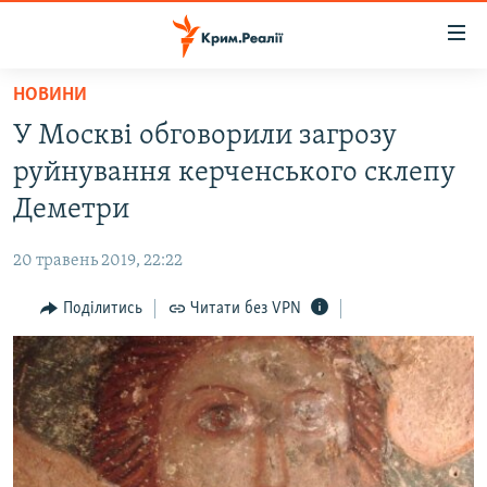
Доступність
посилання
Перейти
НОВИНИ
до
НОВИНИ
У Москві обговорили загрозу
основного
ВОДА.КРИМ
матеріалу
руйнування керченського склепу
ВІДЕО ТА ФОТО
Перейти
Деметри
до
ПОЛІТИКА
основної
20 травень 2019, 22:22
БЛОГИ
навігації
Перейти
Поділитись
Читати без VPN
ПОГЛЯД
до
ІНТЕРВ'Ю
пошуку
ВСЕ ЗА ДЕНЬ
СПЕЦПРОЕКТИ
ЯК ОБІЙТИ БЛОКУВАННЯ
ДЕПОРТАЦІЯ