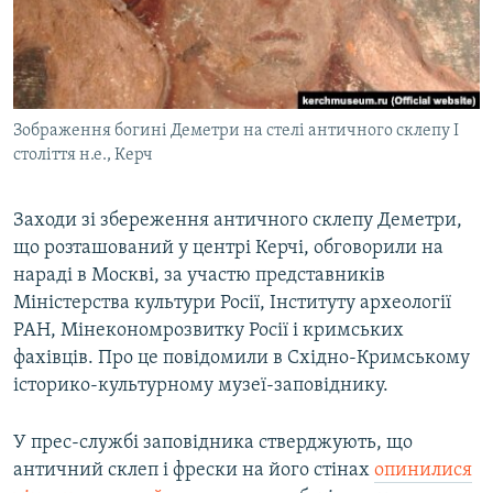
ВІДЕОУРОКИ «ELIFBE»
Русский
СВІДЧЕННЯ ОКУПАЦІЇ
Qırımtatar
УКРАЇНСЬКА ПРОБЛЕМА КРИМУ
Зображення богині Деметри на стелі античного склепу I
ДОЛУЧАЙСЯ!
ІНФОГРАФІКА
століття н.е., Керч
Заходи зі збереження античного склепу Деметри,
Усі сайти RFE/RL
що розташований у центрі Керчі, обговорили на
нараді в Москві, за участю представників
Міністерства культури Росії, Інституту археології
РАН, Мінекономрозвитку Росії і кримських
фахівців. Про це повідомили в Східно-Кримському
історико-культурному музеї-заповіднику.
У прес-службі заповідника стверджують, що
античний склеп і фрески на його стінах
опинилися