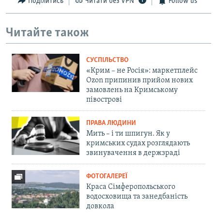
Поділитись
Читати без VPN
Follow us
Читайте також
СУСПІЛЬСТВО
«Крим – не Росія»: маркетплейс
Ozon припинив прийом нових
замовлень на Кримському
півострові
ПРАВА ЛЮДИНИ
Мить – і ти шпигун. Як у
кримських судах розглядають
звинувачення в держзраді
ФОТОГАЛЕРЕЇ
Краса Сімферопольського
водосховища та занедбаність
довкола