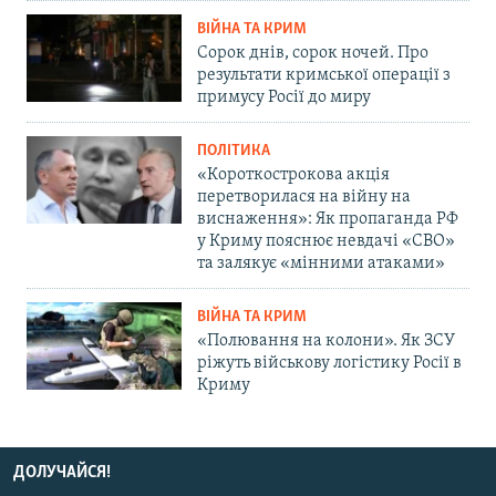
ВІЙНА ТА КРИМ
Сорок днів, сорок ночей. Про
результати кримської операції з
примусу Росії до миру
ПОЛІТИКА
«Короткострокова акція
перетворилася на війну на
виснаження»: Як пропаганда РФ
у Криму пояснює невдачі «СВО»
та залякує «мінними атаками»
ВІЙНА ТА КРИМ
«Полювання на колони». Як ЗСУ
ріжуть військову логістику Росії в
Криму
ДОЛУЧАЙСЯ!