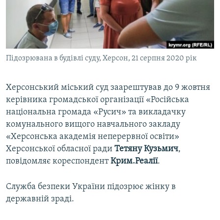
ВІДЕОУРОКИ «ELIFBE»
Русский
СВІДЧЕННЯ ОКУПАЦІЇ
Qırımtatar
УКРАЇНСЬКА ПРОБЛЕМА КРИМУ
Підозрювана в будівлі суду, Херсон, 21 серпня 2020 рік
ДОЛУЧАЙСЯ!
ІНФОГРАФІКА
Херсонський міський суд заарештував до 9 жовтня
керівника громадської організації «Російська
Усі сайти RFE/RL
національна громада «Русич» та викладачку
комунального вищого навчального закладу
«Херсонська академія неперервної освіти»
Херсонської обласної ради
Тетяну Кузьмич
,
повідомляє кореспондент
Крим.Реалії
.
Служба безпеки України підозрює жінку в
державній зраді.