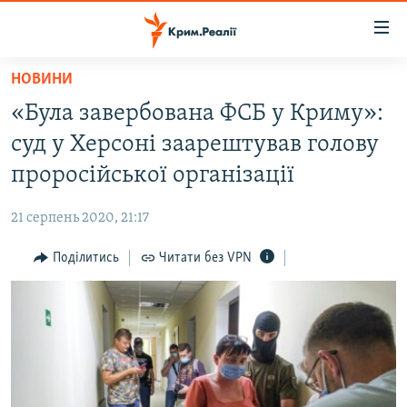
Доступність
посилання
Перейти
НОВИНИ
до
НОВИНИ
«Була завербована ФСБ у Криму»:
основного
ВОДА.КРИМ
матеріалу
суд у Херсоні заарештував голову
ВІДЕО ТА ФОТО
Перейти
проросійської організації
до
ПОЛІТИКА
основної
21 серпень 2020, 21:17
БЛОГИ
навігації
Перейти
Поділитись
Читати без VPN
ПОГЛЯД
до
ІНТЕРВ'Ю
пошуку
ВСЕ ЗА ДЕНЬ
СПЕЦПРОЕКТИ
ЯК ОБІЙТИ БЛОКУВАННЯ
ДЕПОРТАЦІЯ