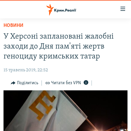
Доступність
посилання
Перейти
НОВИНИ
до
НОВИНИ
У Херсоні заплановані жалобні
основного
ВОДА.КРИМ
матеріалу
заходи до Дня пам'яті жертв
ВІДЕО ТА ФОТО
Перейти
геноциду кримських татар
до
ПОЛІТИКА
основної
15 травень 2019, 22:52
БЛОГИ
навігації
Перейти
Поділитись
Читати без VPN
ПОГЛЯД
до
ІНТЕРВ'Ю
пошуку
ВСЕ ЗА ДЕНЬ
СПЕЦПРОЕКТИ
ЯК ОБІЙТИ БЛОКУВАННЯ
ДЕПОРТАЦІЯ