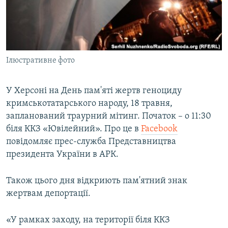
ВІДЕОУРОКИ «ELIFBE»
Русский
СВІДЧЕННЯ ОКУПАЦІЇ
Qırımtatar
УКРАЇНСЬКА ПРОБЛЕМА КРИМУ
Ілюстративне фото
ДОЛУЧАЙСЯ!
ІНФОГРАФІКА
У Херсоні на День пам'яті жертв геноциду
кримськотатарського народу, 18 травня,
Усі сайти RFE/RL
запланований траурний мітинг. Початок – о 11:30
біля ККЗ «Ювілейний». Про це в
Facebook
повідомляє прес-служба Представництва
президента України в АРК.
Також цього дня відкриють пам'ятний знак
жертвам депортації.
«У рамках заходу, на території біля ККЗ