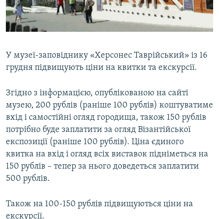
ВІДЕОУРОКИ «ELIFBE»
Русский
СВІДЧЕННЯ ОКУПАЦІЇ
Qırımtatar
УКРАЇНСЬКА ПРОБЛЕМА КРИМУ
У музеї-заповіднику «Херсонес Таврійський» із 16
ДОЛУЧАЙСЯ!
ІНФОГРАФІКА
грудня підвищують ціни на квитки та екскурсії.
Згідно з інформацією, опублікованою на сайті
музею, 200 рублів (раніше 100 рублів) коштуватиме
Усі сайти RFE/RL
вхід і самостійні огляд городища, також 150 рублів
потрібно буде заплатити за огляд Візантійської
експозиції (раніше 100 рублів). Ціна єдиного
квитка на вхід і огляд всіх виставок підніметься на
150 рублів – тепер за нього доведеться заплатити
500 рублів.
Також на 100-150 рублів підвищуються ціни на
екскурсії.