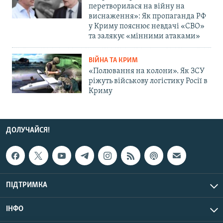
перетворилася на війну на
виснаження»: Як пропаганда РФ
у Криму пояснює невдачі «СВО»
та залякує «мінними атаками»
ВІЙНА ТА КРИМ
«Полювання на колони». Як ЗСУ
ріжуть військову логістику Росії в
Криму
ДОЛУЧАЙСЯ!
ПІДТРИМКА
ІНФО