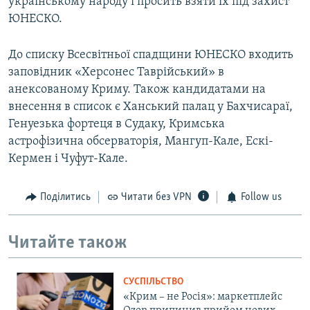
українському народу і просить взяти їх під захист
ЮНЕСКО.
До списку Всесвітньої спадщини ЮНЕСКО входить
заповідник «Херсонес Таврійський» в
анексованому Криму. Також кандидатами на
внесення в список є Ханський палац у Бахчисараї,
Генуезька фортеця в Судаку, Кримська
астрофізична обсерваторія, Мангуп-Кале, Ескі-
Кермен і Чуфут-Кале.
Поділитись
Читати без VPN
Follow us
Читайте також
СУСПІЛЬСТВО
«Крим – не Росія»: маркетплейс