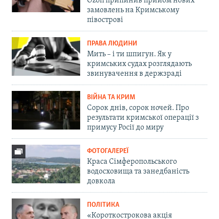
Ozon припинив прийом нових
замовлень на Кримському
півострові
ПРАВА ЛЮДИНИ
Мить – і ти шпигун. Як у
кримських судах розглядають
звинувачення в держзраді
ВІЙНА ТА КРИМ
Сорок днів, сорок ночей. Про
результати кримської операції з
примусу Росії до миру
ФОТОГАЛЕРЕЇ
Краса Сімферопольського
водосховища та занедбаність
довкола
ПОЛІТИКА
«Короткострокова акція