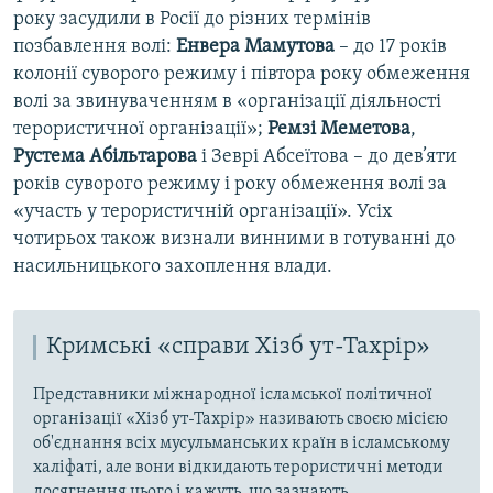
року засудили в Росії до різних термінів
позбавлення волі:
Енвера Мамутова
– до 17 років
колонії суворого режиму і півтора року обмеження
волі за звинуваченням в «організації діяльності
терористичної організації»;
Ремзі
Меметова
,
Рустема
Абільтарова
і Зеврі Абсеїтова – до дев’яти
років суворого режиму і року обмеження волі за
«участь у терористичній організації». Усіх
чотирьох також визнали винними в готуванні до
насильницького захоплення влади.
Кримські «справи Хізб ут-Тахрір»
Представники міжнародної ісламської політичної
організації «Хізб ут-Тахрір» називають своєю місією
об'єднання всіх мусульманських країн в ісламському
халіфаті, але вони відкидають терористичні методи
досягнення цього і кажуть, що зазнають