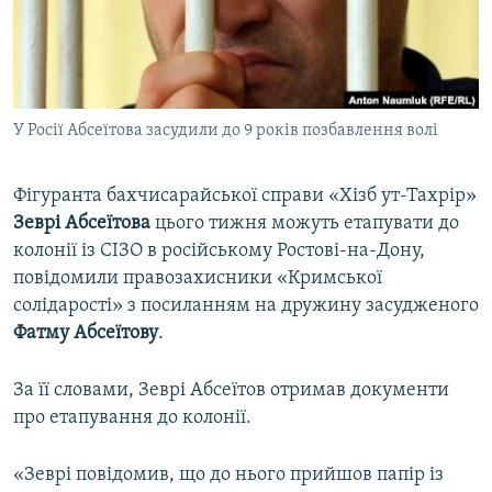
ВІДЕОУРОКИ «ELIFBE»
Русский
СВІДЧЕННЯ ОКУПАЦІЇ
Qırımtatar
УКРАЇНСЬКА ПРОБЛЕМА КРИМУ
У Росії Абсеїтова засудили до 9 років позбавлення волі
ДОЛУЧАЙСЯ!
ІНФОГРАФІКА
Фігуранта бахчисарайської справи «Хізб ут-Тахрір»
Зеврі
Абсеїтова
цього тижня можуть етапувати до
Усі сайти RFE/RL
колонії із СІЗО в російському Ростові-на-Дону,
повідомили правозахисники «Кримської
солідарості» з посиланням на дружину засудженого
Фатму
Абсеїтову
.
За її словами, Зеврі Абсеїтов отримав документи
про етапування до колонії.
«Зеврі повідомив, що до нього прийшов папір із