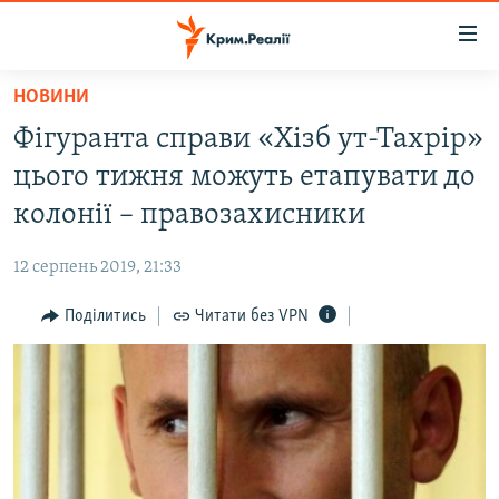
Доступність
посилання
Перейти
НОВИНИ
до
НОВИНИ
Фігуранта справи «Хізб ут-Тахрір»
основного
ВОДА.КРИМ
матеріалу
цього тижня можуть етапувати до
ВІДЕО ТА ФОТО
Перейти
колонії – правозахисники
до
ПОЛІТИКА
основної
12 серпень 2019, 21:33
БЛОГИ
навігації
Перейти
Поділитись
Читати без VPN
ПОГЛЯД
до
ІНТЕРВ'Ю
пошуку
ВСЕ ЗА ДЕНЬ
СПЕЦПРОЕКТИ
ЯК ОБІЙТИ БЛОКУВАННЯ
ДЕПОРТАЦІЯ