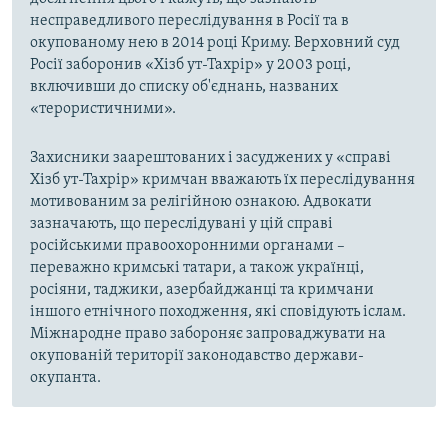
несправедливого переслідування в Росії та в
окупованому нею в 2014 році Криму. Верховний суд
Росії заборонив «Хізб ут-Тахрір» у 2003 році,
включивши до списку об'єднань, названих
«терористичними».
Захисники заарештованих і засуджених у «справі
Хізб ут-Тахрір» кримчан вважають їх переслідування
мотивованим за релігійною ознакою. Адвокати
зазначають, що переслідувані у цій справі
російськими правоохоронними органами –
переважно кримські татари, а також українці,
росіяни, таджики, азербайджанці та кримчани
іншого етнічного походження, які сповідують іслам.
Міжнародне право забороняє запроваджувати на
окупованій території законодавство держави-
окупанта.