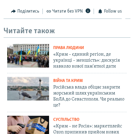
Поділитись
Читати без VPN
Follow us
Читайте також
ПРАВА ЛЮДИНИ
«Крим – єдиний регіон, де
українці – меншість»: дискусія
навколо нової пам'ятної дати
ВІЙНА ТА КРИМ
Російська влада обіцяє закрити
морський шлях українським
БпЛА до Севастополя. Чи реально
це?
СУСПІЛЬСТВО
«Крим – не Росія»: маркетплейс
Ozon припинив прийом нових