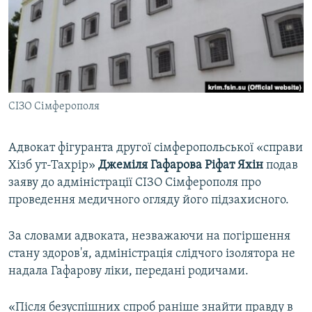
ВІДЕОУРОКИ «ELIFBE»
Русский
СВІДЧЕННЯ ОКУПАЦІЇ
Qırımtatar
УКРАЇНСЬКА ПРОБЛЕМА КРИМУ
ДОЛУЧАЙСЯ!
ІНФОГРАФІКА
СІЗО Сімферополя
Адвокат фігуранта другої сімферопольської «справи
Усі сайти RFE/RL
Хізб ут-Тахрір»
Джеміля Гафарова Ріфат Яхін
подав
заяву до адміністрації СІЗО Сімферополя про
проведення медичного огляду його підзахисного.
За словами адвоката, незважаючи на погіршення
стану здоров'я, адміністрація слідчого ізолятора не
надала Гафарову ліки, передані родичами.
«Після безуспішних спроб раніше знайти правду в