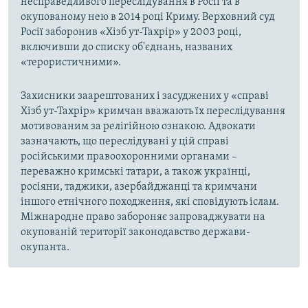
несправедливого переслідування в Росії та в
окупованому нею в 2014 році Криму. Верховний суд
Росії заборонив «Хізб ут-Тахрір» у 2003 році,
включивши до списку об'єднань, названих
«терористичними».
Захисники заарештованих і засуджених у «справі
Хізб ут-Тахрір» кримчан вважають їх переслідування
мотивованим за релігійною ознакою. Адвокати
зазначають, що переслідувані у цій справі
російськими правоохоронними органами –
переважно кримські татари, а також українці,
росіяни, таджики, азербайджанці та кримчани
іншого етнічного походження, які сповідують іслам.
Міжнародне право забороняє запроваджувати на
окупованій території законодавство держави-
окупанта.