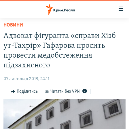
Доступність
посилання
Перейти
НОВИНИ
до
НОВИНИ
Адвокат фігуранта «справи Хізб
основного
ВОДА.КРИМ
матеріалу
ут-Тахрір» Гафарова просить
ВІДЕО ТА ФОТО
Перейти
провести медобстеження
до
ПОЛІТИКА
підзахисного
основної
БЛОГИ
навігації
07 листопад 2019, 22:11
Перейти
ПОГЛЯД
до
Поділитись
Читати без VPN
ІНТЕРВ'Ю
пошуку
ВСЕ ЗА ДЕНЬ
СПЕЦПРОЕКТИ
ЯК ОБІЙТИ БЛОКУВАННЯ
ДЕПОРТАЦІЯ