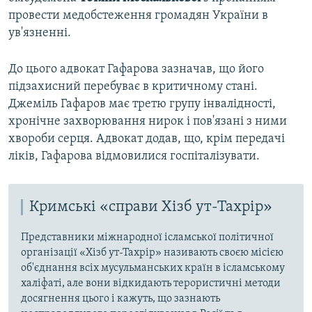
провести медобстеження громадян України в
ув'язненні.
До цього адвокат Гафарова зазначав, що його
підзахисний перебуває в критичному стані.
Джеміль Гафаров має третю групу інвалідності,
хронічне захворювання нирок і пов'язані з ними
хвороби серця. Адвокат додав, що, крім передачі
ліків, Гафарова відмовилися госпіталізувати.
Кримські «справи Хізб ут-Тахрір»
Представники міжнародної ісламської політичної
організації «Хізб ут-Тахрір» називають своєю місією
об'єднання всіх мусульманських країн в ісламському
халіфаті, але вони відкидають терористичні методи
досягнення цього і кажуть, що зазнають