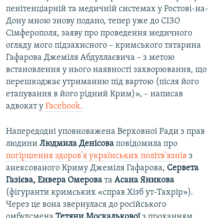
пенітенціарній та медичній системах у Ростові-на-
Дону мною знову подано, тепер уже до СІЗО
Сімферополя, заяву про проведення медичного
огляду мого підзахисного – кримського татарина
Гафарова Джеміля Абдуллаєвича – з метою
встановлення у нього наявності захворювання, що
перешкоджає утриманню під вартою (після його
етапування в його рідний Крим)», – написав
адвокат у
Facebook.
Напередодні уповноважена Верховної Ради з прав
людини
Людмила Денісова
повідомила про
погіршення здоров'я українських політв'язнів
з
анексованого Криму Джеміля Гафарова,
Сервета
Газієва, Енвера Омерова
та
Асана Яникова
(фігуранти кримських «справ Хізб ут-Тахрір»).
Через це вона звернулася до російського
омбудсмена
Тетяни Москалькової
з проханням