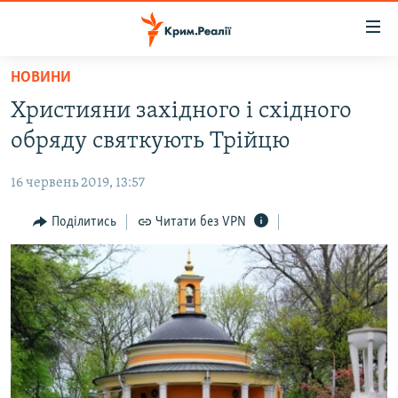
Доступність
посилання
Перейти
НОВИНИ
до
НОВИНИ
Християни західного і східного
основного
ВОДА.КРИМ
матеріалу
обряду святкують Трійцю
ВІДЕО ТА ФОТО
Перейти
до
16 червень 2019, 13:57
ПОЛІТИКА
основної
БЛОГИ
Поділитись
Читати без VPN
навігації
Перейти
ПОГЛЯД
до
ІНТЕРВ'Ю
пошуку
ВСЕ ЗА ДЕНЬ
СПЕЦПРОЕКТИ
ЯК ОБІЙТИ БЛОКУВАННЯ
ДЕПОРТАЦІЯ