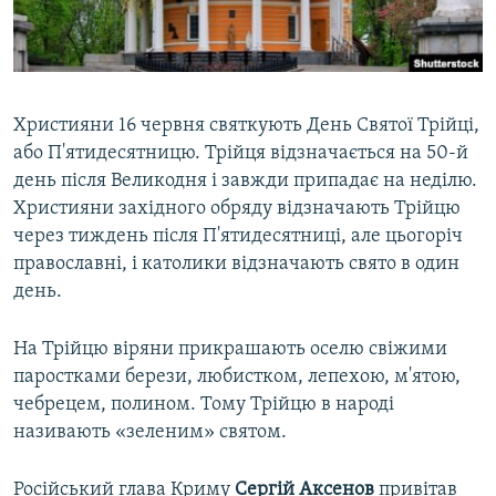
ВІДЕОУРОКИ «ELIFBE»
Русский
СВІДЧЕННЯ ОКУПАЦІЇ
Qırımtatar
УКРАЇНСЬКА ПРОБЛЕМА КРИМУ
Християни 16 червня святкують День Святої Трійці,
ДОЛУЧАЙСЯ!
ІНФОГРАФІКА
або П'ятидесятницю. Трійця відзначається на 50-й
день після Великодня і завжди припадає на неділю.
Християни західного обряду відзначають Трійцю
через тиждень після П'ятидесятниці, але цьогоріч
Усі сайти RFE/RL
православні, і католики відзначають свято в один
день.
На Трійцю віряни прикрашають оселю свіжими
паростками берези, любистком, лепехою, м'ятою,
чебрецем, полином. Тому Трійцю в народі
називають «зеленим» святом.
Російський глава Криму
Сергій
Аксенов
привітав