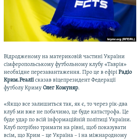
ВІДЕОУРОКИ «ELIFBE»
Русский
СВІДЧЕННЯ ОКУПАЦІЇ
Qırımtatar
УКРАЇНСЬКА ПРОБЛЕМА КРИМУ
ДОЛУЧАЙСЯ!
ІНФОГРАФІКА
Відродженому на материковій частині України
сімферопольському футбольному клубу «Таврія»
Усі сайти RFE/RL
необхідне перезавантаження. Про це в ефірі
Радіо
Крим.Реалії
сказав віцепрезидент Федерації
футболу Криму
Олег Комуняр
.
«Якщо все залишиться так, як є, то через рік-два
клуб ми вже не побачимо, це буде катастрофа. Це
буде удар по всій інформаційній політиці України.
Клуб потрібно тримати на рівні, щоб показувати
всім, що Крим – це Україна – і на міжнародному