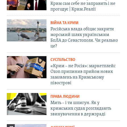
Крим сам себе не заправить і не
прогодує | Крим.Реалії
ВІЙНА ТА КРИМ
Російська влада обіцяє закрити
морський шлях українським
БпЛА до Севастополя. Чи реально
це?
СУСПІЛЬСТВО
«Крим – не Росія»: маркетплейс
Ozon припинив прийом нових
замовлень на Кримському
півострові
ПРАВА ЛЮДИНИ
Мить – і ти шпигун. Як у
кримських судах розглядають
звинувачення в держзраді