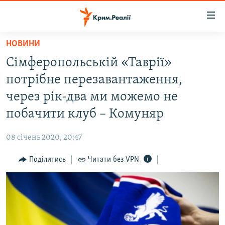
Доступність
посилання
Перейти
НОВИНИ
до
НОВИНИ
Сімферопольській «Таврії»
основного
ВОДА.КРИМ
матеріалу
потрібне перезавантаження,
ВІДЕО ТА ФОТО
Перейти
через рік-два ми можемо не
до
ПОЛІТИКА
побачити клуб – Комуняр
основної
БЛОГИ
навігації
08 січень 2020, 20:47
Перейти
ПОГЛЯД
до
Поділитись
Читати без VPN
ІНТЕРВ'Ю
пошуку
ВСЕ ЗА ДЕНЬ
СПЕЦПРОЕКТИ
ЯК ОБІЙТИ БЛОКУВАННЯ
ДЕПОРТАЦІЯ