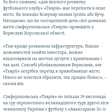
За його словами, «для якісного розвитку
футбольного клубу» «Таврія» має переїхати в інше
місто. Як локацію Комуняр назвав Ірпінь або Бучу.
Нагадаємо, що на сьогоднішній день свої домашні
матчі сімферопольська «Таврія» проводить у
Бериславі Херсонської області.
«Там краще розвинена інфраструктура, більше
можливостей знайти інвестора, можна
влаштовувати на матчах зустрічі з кримчанами і
так далі. Спасибі уболівальникам Берислава, але
«Таврії» потрібен переїзд в привабливіше місто.
Нікого не хочеться образити, так працює бізнес», –
сказав він.
Сімферопольська «Таврія» не поїхала 19 листопада
на гру перенесеного вісімнадцятого туру другої ліги
чемпіонату України з футболу з «Авангардом-2» із