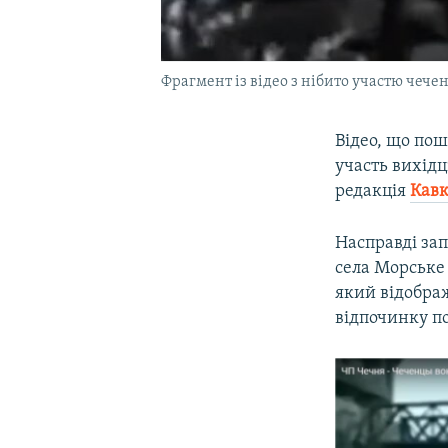
Фрагмент із відео з нібито участю чече
Відео, що по
участь вихідц
редакція​
Кавк
Насправді зап
села Морське 
який відображ
відпочинку п