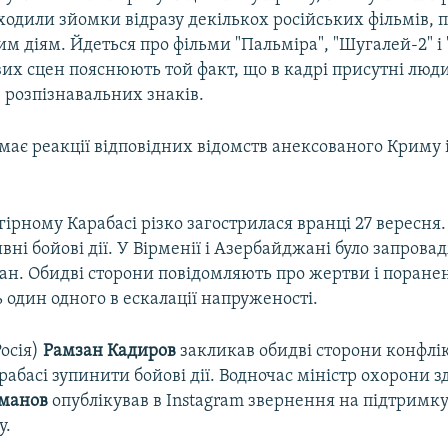
ходили зйомки відразу декількох російських фільмів,
м діям. Йдеться про фільми "Пальміра", "Шугалей-2" і 
х сцен пояснюють той факт, що в кадрі присутні люди
з розпізнавальних знаків.
має реакції відповідних відомств анексованого Криму і
гірному Карабасі різко загострилася вранці 27 вересня.
вні бойові дії. У Вірменії і Азербайджані було запров
ан. Обидві сторони повідомляють про жертви і поранен
один одного в ескалації напруженості.
Росія)
Рамзан Кадиров
закликав обидві сторони конфлік
абасі зупинити бойові дії. Водночас міністр охорони з
йманов
опублікував в Instagram звернення на підтримк
у.