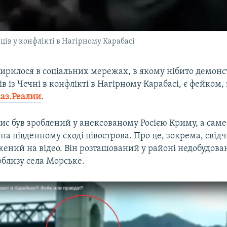
нців у конфлікті в Нагірному Карабасі
ширилося в соціальних мережах, в якому нібито демонс
ів із Чечні в конфлікті в Нагірному Карабасі, є фейком, 
аз.Реалии
.
ис був зроблений у анексованому Росією Криму, а саме 
на південному сході півострова. Про це, зокрема, свідч
ений на відео. Він розташований у районі недобудован
облизу села Морське.