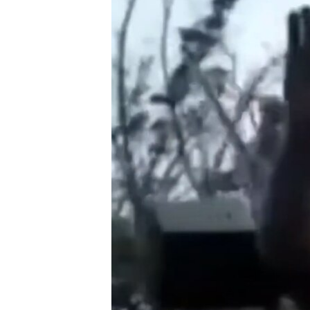
ВІДЕОУРОКИ «ELIFBE»
СВІДЧЕННЯ ОКУПАЦІЇ
УКРАЇНСЬКА ПРОБЛЕМА КРИМУ
ІНФОГРАФІКА