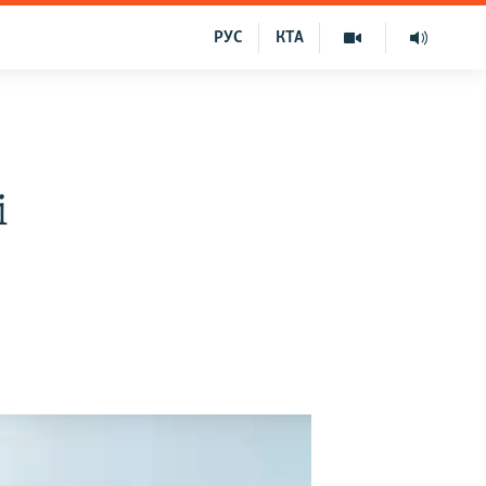
РУС
КТА
і