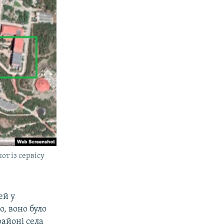
т із сервісу
ей у
, воно було
районі села