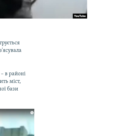
трується
з'ясувала
– в районі
ить міст,
ої бази