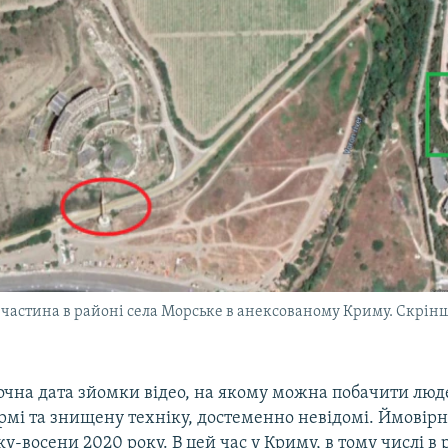
 частина в районі села Морське в анексованому Криму. Скріншо
точна дата зйомки відео, на якому можна побачити люд
рмі та знищену техніку, достеменно невідомі. Ймовірно
ку-восени 2020 року. В цей час у Криму, в тому числі в 