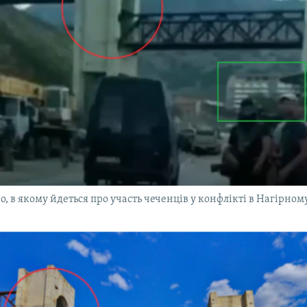
о, в якому йдеться про участь чеченців у конфлікті в Нагірном