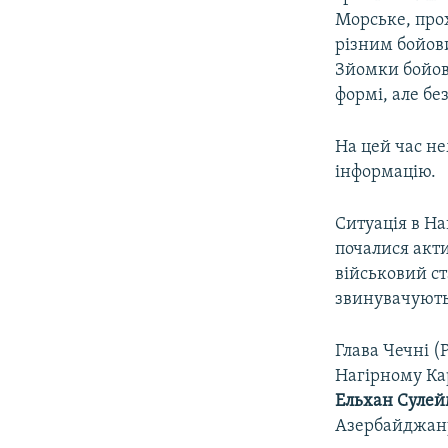
Морське, про
різним бойови
Зйомки бойови
формі, але бе
На цей час не
інформацію.
Ситуація в На
почалися акти
військовий ст
звинувачують 
Глава Чечні (
Нагірному Кар
Ельхан Суле
Азербайджан