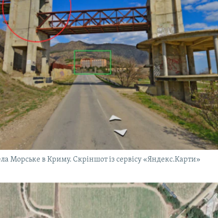
ела Морське в Криму. Скріншот із сервісу «Яндекс.Карти»