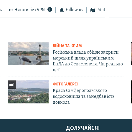
ь
Читати без VPN
Follow us
Print
ВІЙНА ТА КРИМ
Російська влада обіцяє закрити
морський шлях українським
БпЛА до Севастополя. Чи реально
це?
ФОТОГАЛЕРЕЇ
Краса Сімферопольського
водосховища та занедбаність
довкола
ДОЛУЧАЙСЯ!