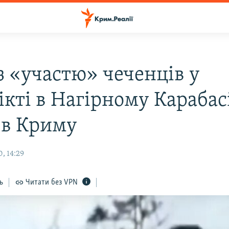
з «участю» чеченців у
ікті в Нагірному Карабас
 в Криму
, 14:29
ь
Читати без VPN