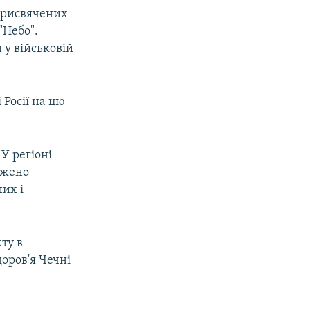
 присвячених
"Небо".
 у військовій
 Росії на цю
 У регіоні
аджено
их і
ту в
доров'я Чечні
у