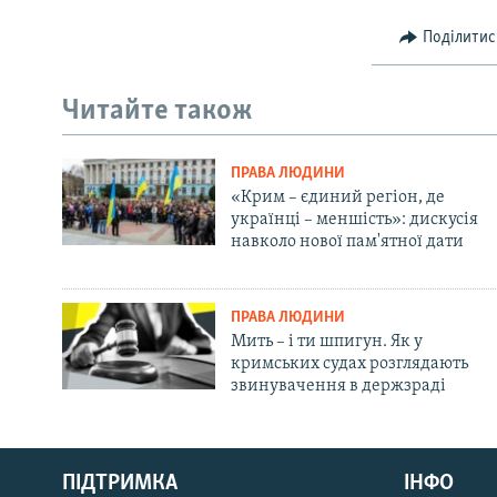
Поділитис
Читайте також
ПРАВА ЛЮДИНИ
«Крим – єдиний регіон, де
українці – меншість»: дискусія
навколо нової пам'ятної дати
ПРАВА ЛЮДИНИ
Мить – і ти шпигун. Як у
кримських судах розглядають
звинувачення в держзраді
Русский
Qırımtatar
ПІДТРИМКА
ІНФО