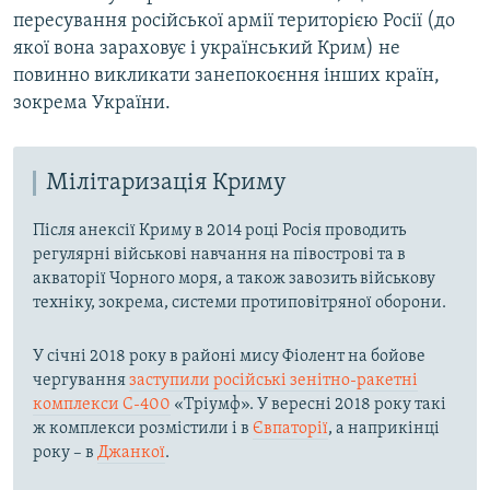
пересування російської армії територією Росії (до
якої вона зараховує і український Крим) не
повинно викликати занепокоєння інших країн,
зокрема України.
Мілітаризація Криму
Після анексії Криму в 2014 році Росія проводить
регулярні військові навчання на півострові та в
акваторії Чорного моря, а також завозить військову
техніку, зокрема, системи протиповітряної оборони.
У січні 2018 року в районі мису Фіолент на бойове
чергування
заступили російські зенітно-ракетні
комплекси С-400
«Тріумф». У вересні 2018 року такі
ж комплекси розмістили і в
Євпаторії
, а наприкінці
року – в
Джанкої
.