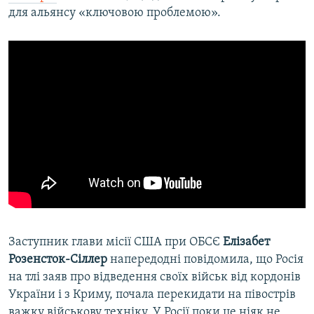
для альянсу «ключовою проблемою».
Заступник глави місії США при ОБСЄ
Елізабет
Розенсток-Сіллер
напередодні повідомила, що Росія
на тлі заяв про відведення своїх військ від кордонів
України і з Криму, почала перекидати на півострів
важку військову техніку. У Росії поки це ніяк не