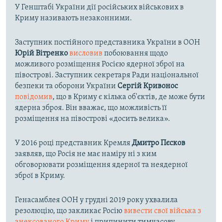
У Генштабі України дії російських військових в
Криму називають незаконними.
Заступник постійного представника України в ООН
Юрій Вітренко
висловив
побоювання щодо
можливого розміщення Росією ядерної зброї на
півострові. Заступник секретаря Ради національної
безпеки та оборони України
Сергій Кривонос
повідомив
, що в Криму є кілька об'єктів, де може бути
ядерна зброя. Він вважає, що можливість її
розміщення на півострові «досить велика».
У 2016 році представник Кремля
Дмитро Пєсков
заявляв, що Росія не має наміру ні з ким
обговорювати розміщення ядерної та неядерної
зброї в Криму.
Генасамблея ООН у грудні 2019 року ухвалила
резолюцію, що закликає Росію
вивести свої війська з