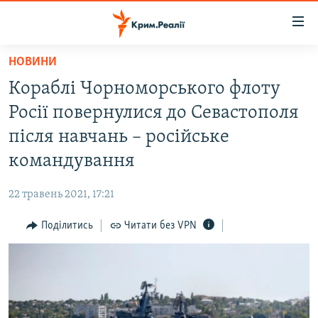
Доступність
посилання
Перейти
НОВИНИ
до
НОВИНИ
Кораблі Чорноморського флоту
основного
ВОДА.КРИМ
матеріалу
Росії повернулися до Севастополя
ВІДЕО ТА ФОТО
Перейти
після навчань – російське
до
ПОЛІТИКА
командування
основної
БЛОГИ
навігації
22 травень 2021, 17:21
Перейти
ПОГЛЯД
до
Поділитись
Читати без VPN
ІНТЕРВ'Ю
пошуку
ВСЕ ЗА ДЕНЬ
СПЕЦПРОЕКТИ
ЯК ОБІЙТИ БЛОКУВАННЯ
ДЕПОРТАЦІЯ