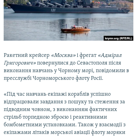
ВІДЕОУРОКИ «ELIFBE»
Русский
СВІДЧЕННЯ ОКУПАЦІЇ
Qırımtatar
УКРАЇНСЬКА ПРОБЛЕМА КРИМУ
ДОЛУЧАЙСЯ!
ІНФОГРАФІКА
Ракетний крейсер
«Москва»
і фрегат
«Адмірал
Григорович»
повернулися до Севастополя після
Усі сайти RFE/RL
виконання навчань у Чорному морі, повідомили в
пресслужбі Чорноморського флоту Росії.
«Під час навчань екіпажі кораблів успішно
відпрацювали завдання з пошуку та стеження за
підводним човном, з виконанням фактичних
стрільб торпедною зброєю і реактивними
бомбометними установками. Також у взаємодії з
екіпажами літаків морської авіації флоту моряки