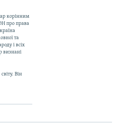
тар корінним
ОН про права
Україна
овної та
роду і всіх
р визнані
віту. Він