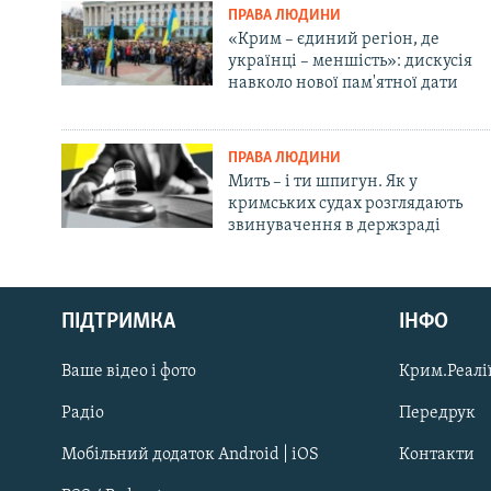
ПРАВА ЛЮДИНИ
«Крим – єдиний регіон, де
українці – меншість»: дискусія
навколо нової пам'ятної дати
ПРАВА ЛЮДИНИ
Мить – і ти шпигун. Як у
кримських судах розглядають
звинувачення в держзраді
Русский
ПІДТРИМКА
ІНФО
Qırımtatar
Ваше відео і фото
Крим.Реалії
ДОЛУЧАЙСЯ!
Радіо
Передрук
Мобільний додаток Android | iOS
Контакти