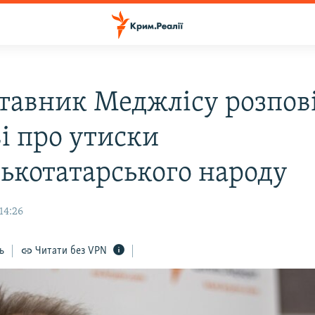
тавник Меджлісу розпові
і про утиски
ькотатарського народу
14:26
ь
Читати без VPN