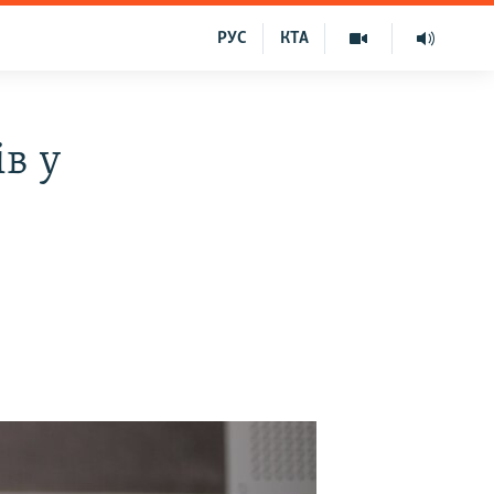
РУС
КТА
в у