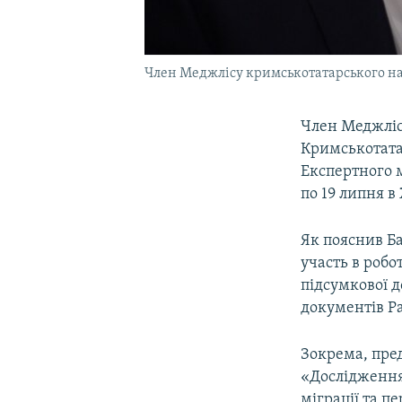
Член Меджлісу кримськотатарського нар
Член Меджліс
Кримськотата
Експертного 
по 19 липня в
Як пояснив Б
участь в роб
підсумкової д
документів Р
Зокрема, пре
«Дослідження
міграції та п