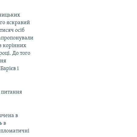
ьницьких
ого яскравий
тисяч осіб
запропонували
в корінних
оці. До того
ння
Барієв і
я питання
ючена в
ь в
ипломатичні