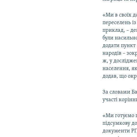
«Ми в своїх 
переселень із
приклад, – де
були насильно
додати пункт
народів – зок
ж, у дослідж
населення, як
додав, що окр
За словами Ба
участі корінн
«Ми готуємо г
підсумкову до
документи РП