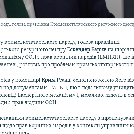
оду, голова правління Кримськотатарського ресурсного цент
у кримськотатарського народу, голова правління
рського ресурсного центру
Ескендер
Барієв
на щорічні
механізму ООН з прав корінних народів (ЕМПКН), що п
 Женеві, розповів про проблеми кримськотатарського н
арієв у коментарі
Крим.Реалії
, основною метою його віз
оті над документами ЕМПКН, що в подальшому увійдуть
оповіді Експертного механізму і, можливо, ляжуть в о
ади з прав людини ООН.
дставники кримськотатарського народу запропонувал
 щодо прав корінних народів у контексті управління 
ереміщення».