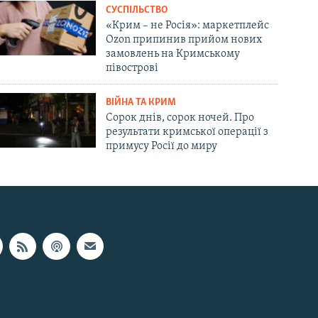
СУСПІЛЬСТВО
«Крим – не Росія»: маркетплейс
Ozon припинив прийом нових
замовлень на Кримському
півострові
ВІЙНА ТА КРИМ
Сорок днів, сорок ночей. Про
результати кримської операції з
примусу Росії до миру