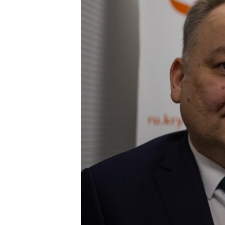
ВІДЕОУРОКИ «ELIFBE»
СВІДЧЕННЯ ОКУПАЦІЇ
УКРАЇНСЬКА ПРОБЛЕМА КРИМУ
ІНФОГРАФІКА