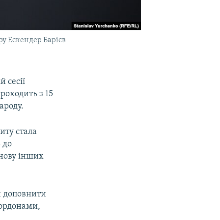
ру Ескендер Барієв
й сесії
роходить з 15
ароду.
иту стала
 до
снову інших
и доповнити
кордонами,