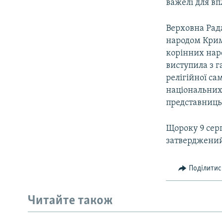
важелі для вп
Верховна Рад
народом Крим
корінних наро
виступила з г
релігійної са
національних
представниць
Щороку 9 серп
затверджений
Поділитис
Читайте також