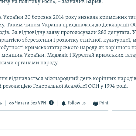
ливу на політику Росії», – зазначив Барієв.
а України 20 березня 2014 року визнала кримських та
у. Таким чином Україна приєдналася до Декларації О
дів. За відповідну заяву проголосували 283 депутата. 
арантією збереження і розвитку етнічної, культурної, м
мобутності кримськотатарського народу як корінного на
 меншин України. Меджліс і Курултай кримських тата
кими органами народу.
ня відзначається міжнародний день корінних народів с
 резолюцією Генеральної Асамблеї ООН у 1994 році.
ь
Читати без VPN
Follow us
Print