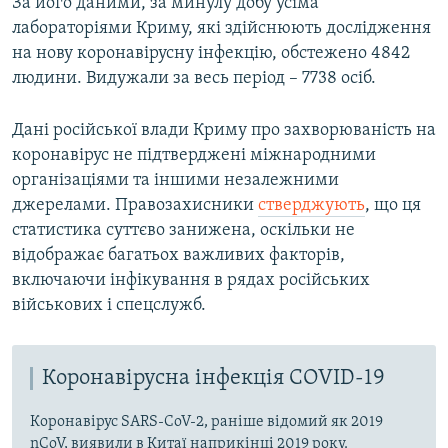
За його даними, за минулу добу усіма
лабораторіями Криму, які здійснюють дослідження
на нову коронавірусну інфекцію, обстежено 4842
людини. Видужали за весь період – 7738 осіб.
Дані російської влади Криму про захворюваність на
коронавірус не підтверджені міжнародними
організаціями та іншими незалежними
джерелами. Правозахисники
стверджують
, що ця
статистика суттєво занижена, оскільки не
відображає багатьох важливих факторів,
включаючи інфікування в рядах російських
військових і спецслужб.
Коронавірусна інфекція COVID-19
Коронавірус SARS-CoV-2, раніше відомий як 2019
nCoV, виявили в Китаї наприкінці 2019 року.