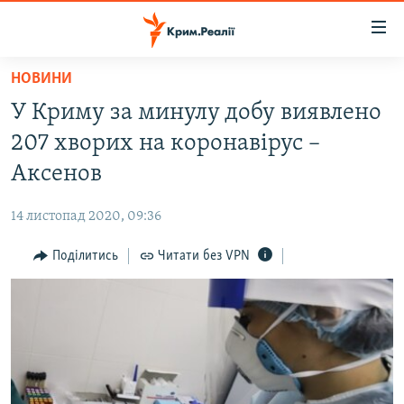
Доступність
посилання
Перейти
НОВИНИ
до
НОВИНИ
У Криму за минулу добу виявлено
основного
ВОДА.КРИМ
матеріалу
207 хворих на коронавірус –
ВІДЕО ТА ФОТО
Перейти
Аксенов
до
ПОЛІТИКА
основної
14 листопад 2020, 09:36
БЛОГИ
навігації
Перейти
Поділитись
Читати без VPN
ПОГЛЯД
до
ІНТЕРВ'Ю
пошуку
ВСЕ ЗА ДЕНЬ
СПЕЦПРОЕКТИ
ЯК ОБІЙТИ БЛОКУВАННЯ
ДЕПОРТАЦІЯ