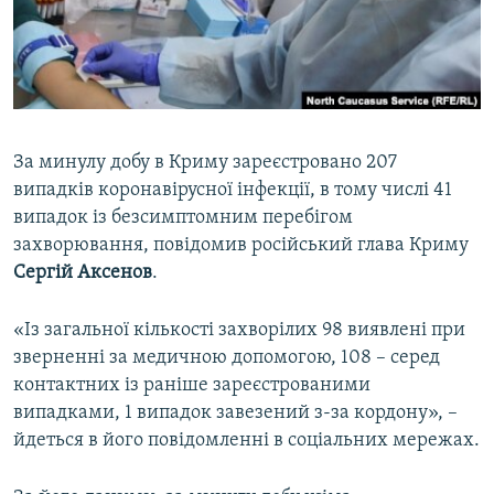
ВІДЕОУРОКИ «ELIFBE»
Русский
СВІДЧЕННЯ ОКУПАЦІЇ
Qırımtatar
УКРАЇНСЬКА ПРОБЛЕМА КРИМУ
ДОЛУЧАЙСЯ!
ІНФОГРАФІКА
За минулу добу в Криму зареєстровано 207
випадків коронавірусної інфекції, в тому числі 41
випадок із безсимптомним перебігом
Усі сайти RFE/RL
захворювання, повідомив російський глава Криму
Сергій Аксенов
.
«Із загальної кількості захворілих 98 виявлені при
зверненні за медичною допомогою, 108 – серед
контактних із раніше зареєстрованими
випадками, 1 випадок завезений з-за кордону», –
йдеться в його повідомленні в соціальних мережах.