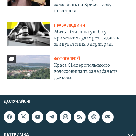
замовлень на Кримському
півострові
ПРАВА ЛЮДИНИ
Мить – і ти шпигун. Як у
кримських судах розглядають
звинувачення в держзраді
ФОТОГАЛЕРЕЇ
Краса Сімферопольського
водосховища та занедбаність
довкола
ДОЛУЧАЙСЯ!
ПІДТРИМКА