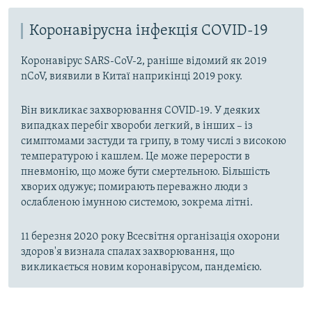
Коронавірусна інфекція COVID-19
Коронавірус SARS-CoV-2, раніше відомий як 2019
nCoV, виявили в Китаї наприкінці 2019 року.
Він викликає захворювання COVID-19. У деяких
випадках перебіг хвороби легкий, в інших – із
симптомами застуди та грипу, в тому числі з високою
температурою і кашлем. Це може перерости в
пневмонію, що може бути смертельною. Більшість
хворих одужує; помирають переважно люди з
ослабленою імунною системою, зокрема літні.
11 березня 2020 року Всесвітня організація охорони
здоров'я визнала спалах захворювання, що
викликається новим коронавірусом, пандемією.