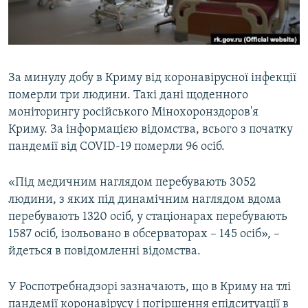
ВІДЕОУРОКИ «ELIFBE»
Русский
СВІДЧЕННЯ ОКУПАЦІЇ
Qırımtatar
УКРАЇНСЬКА ПРОБЛЕМА КРИМУ
За минулу добу в Криму від коронавірусної інфекції
ДОЛУЧАЙСЯ!
ІНФОГРАФІКА
померли три людини. Такі дані щоденного
моніторингу російського Мінохоронздоров'я
Криму. За інформацією відомства, всього з початку
пандемії від COVID-19 померли 96 осіб.
Усі сайти RFE/RL
«Під медичним наглядом перебувають 3052
людини, з яких під динамічним наглядом вдома
перебувають 1320 осіб, у стаціонарах перебувають
1587 осіб, ізольовано в обсерваторах – 145 осіб», –
йдеться в повідомленні відомства.
У Роспотребнадзорі зазначають, що в Криму на тлі
пандемії коронавірусу і погіршення епідситуації в