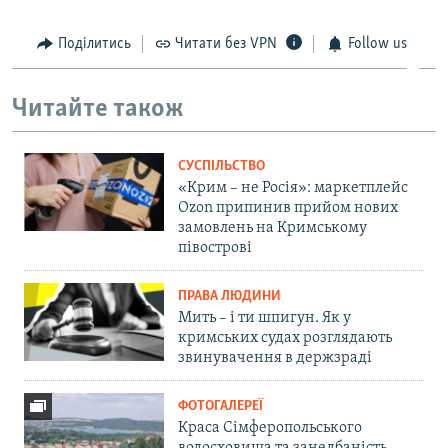
Поділитись
Читати без VPN
Follow us
Читайте також
СУСПІЛЬСТВО
«Крим – не Росія»: маркетплейс
Ozon припинив прийом нових
замовлень на Кримському
півострові
ПРАВА ЛЮДИНИ
Мить – і ти шпигун. Як у
кримських судах розглядають
звинувачення в держзраді
ФОТОГАЛЕРЕЇ
Краса Сімферопольського
водосховища та занедбаність