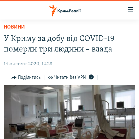
Доступність
посилання
Перейти
НОВИНИ
до
НОВИНИ
У Криму за добу від COVID-19
основного
ВОДА.КРИМ
матеріалу
померли три людини – влада
ВІДЕО ТА ФОТО
Перейти
до
14 жовтень 2020, 12:28
ПОЛІТИКА
основної
БЛОГИ
Поділитись
Читати без VPN
навігації
Перейти
ПОГЛЯД
до
ІНТЕРВ'Ю
пошуку
ВСЕ ЗА ДЕНЬ
СПЕЦПРОЕКТИ
ЯК ОБІЙТИ БЛОКУВАННЯ
ДЕПОРТАЦІЯ