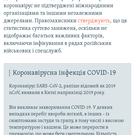
коронавірус не підтверджені міжнародними
організаціями та іншими незалежними
джерелами. Правозахисники
стверджують
, що ця
статистика суттєво занижена, оскільки не
відображає багатьох важливих факторів,
включаючи інфікування в рядах російських
військових і спецслужб.
Коронавірусна інфекція COVID-19
Коронавірус SARS-CoV-2, раніше відомий як 2019
nCoV, виявили в Китаї наприкінці 2019 року.
Він викликає захворювання COVID-19. У деяких
випадках перебіг хвороби легкий, в інших – із
симптомами застуди та грипу, в тому числі з високою
температурою і кашлем. Це може перерости в
пневмонію, що може бути смертельною. Більшість