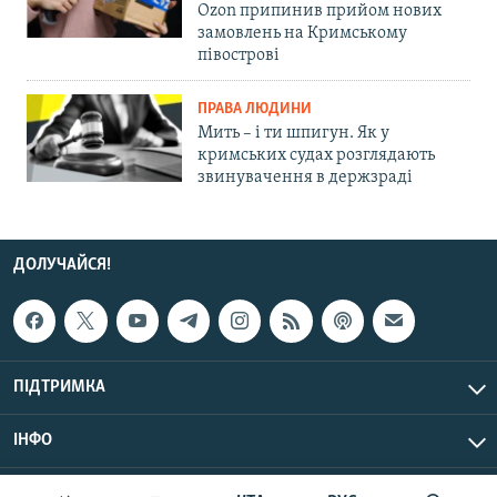
Ozon припинив прийом нових
замовлень на Кримському
півострові
ПРАВА ЛЮДИНИ
Мить – і ти шпигун. Як у
кримських судах розглядають
звинувачення в держзраді
ДОЛУЧАЙСЯ!
ПІДТРИМКА
ІНФО