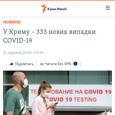
Доступність
посилання
Перейти
НОВИНИ
до
НОВИНИ
У Криму – 333 нових випадки
основного
ВОДА.КРИМ
матеріалу
COVID-19
ВІДЕО ТА ФОТО
Перейти
до
31 грудень 2020, 09:39
ПОЛІТИКА
основної
БЛОГИ
Поділитись
Читати без VPN
навігації
Перейти
ПОГЛЯД
до
ІНТЕРВ'Ю
пошуку
ВСЕ ЗА ДЕНЬ
СПЕЦПРОЕКТИ
ЯК ОБІЙТИ БЛОКУВАННЯ
ДЕПОРТАЦІЯ