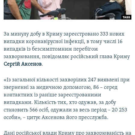
ВІДЕОУРОКИ «ELIFBE»
Русский
СВІДЧЕННЯ ОКУПАЦІЇ
Qırımtatar
УКРАЇНСЬКА ПРОБЛЕМА КРИМУ
За минулу добу в Криму зареєстровано 333 нових
ДОЛУЧАЙСЯ!
ІНФОГРАФІКА
випадки коронавірусної інфекції, в тому числі 16
випадків із безсимптомним перебігом
захворювання, повідомляє російський глава Криму
Сергій Аксенов
.
Усі сайти RFE/RL
«Із загальної кількості захворілих 247 виявлені при
зверненні за медичною допомогою, 86 – серед
контактних із раніше зареєстрованими
випадками. Кількість тих, хто одужав, за добу
становить 566 осіб, одужали за весь період – 20 253
особи», – цитує Аксенова його пресслужба.
Дані російської влади Криму про захворюваність на