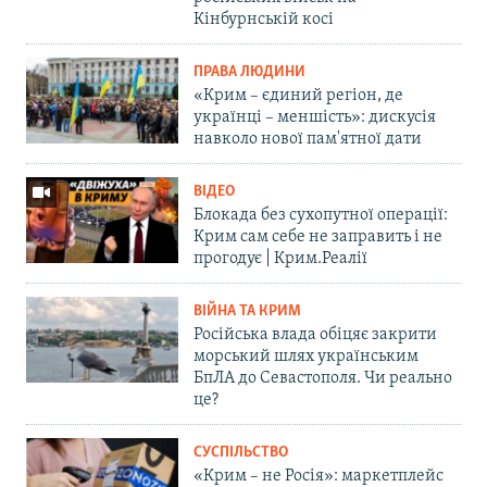
Кінбурнській косі
ПРАВА ЛЮДИНИ
«Крим – єдиний регіон, де
українці – меншість»: дискусія
навколо нової пам'ятної дати
ВІДЕО
Блокада без сухопутної операції:
Крим сам себе не заправить і не
прогодує | Крим.Реалії
ВІЙНА ТА КРИМ
Російська влада обіцяє закрити
морський шлях українським
БпЛА до Севастополя. Чи реально
це?
СУСПІЛЬСТВО
«Крим – не Росія»: маркетплейс