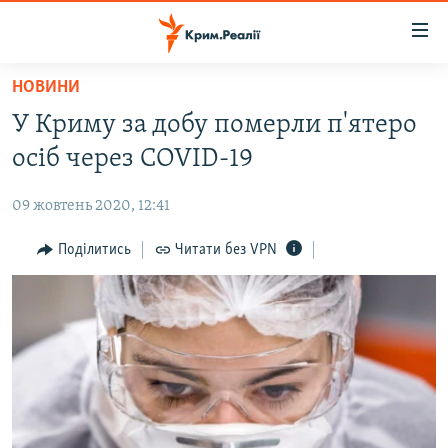
Доступність
посилання
Перейти
НОВИНИ
до
НОВИНИ
У Криму за добу померли п'ятеро
основного
ВОДА.КРИМ
матеріалу
осіб через COVID-19
ВІДЕО ТА ФОТО
Перейти
до
09 жовтень 2020, 12:41
ПОЛІТИКА
основної
БЛОГИ
Поділитись
Читати без VPN
навігації
Перейти
ПОГЛЯД
до
ІНТЕРВ'Ю
пошуку
ВСЕ ЗА ДЕНЬ
СПЕЦПРОЕКТИ
ЯК ОБІЙТИ БЛОКУВАННЯ
ДЕПОРТАЦІЯ