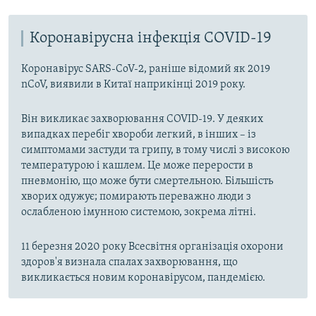
Коронавірусна інфекція COVID-19
Коронавірус SARS-CoV-2, раніше відомий як 2019
nCoV, виявили в Китаї наприкінці 2019 року.
Він викликає захворювання COVID-19. У деяких
випадках перебіг хвороби легкий, в інших – із
симптомами застуди та грипу, в тому числі з високою
температурою і кашлем. Це може перерости в
пневмонію, що може бути смертельною. Більшість
хворих одужує; помирають переважно люди з
ослабленою імунною системою, зокрема літні.
11 березня 2020 року Всесвітня організація охорони
здоров'я визнала спалах захворювання, що
викликається новим коронавірусом, пандемією.