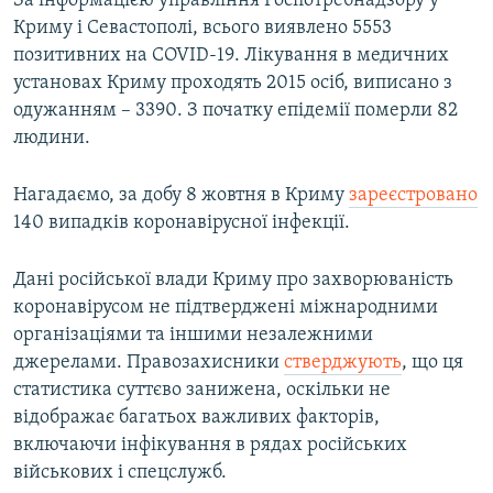
За інформацією управління Роспотребнадзору у
Криму і Севастополі, всього виявлено 5553
позитивних на COVID-19. Лікування в медичних
установах Криму проходять 2015 осіб, виписано з
одужанням – 3390. З початку епідемії померли 82
людини.
Нагадаємо, за добу 8 жовтня в Криму
зареєстровано
140 випадків коронавірусної інфекції.
Дані російської влади Криму про захворюваність
коронавірусом не підтверджені міжнародними
організаціями та іншими незалежними
джерелами. Правозахисники
стверджують
, що ця
статистика суттєво занижена, оскільки не
відображає багатьох важливих факторів,
включаючи інфікування в рядах російських
військових і спецслужб.