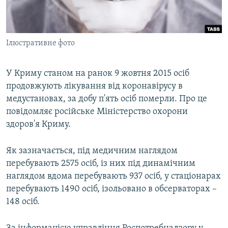
ВІДЕОУРОКИ «ELIFBE»
Русский
СВІДЧЕННЯ ОКУПАЦІЇ
Qırımtatar
Ілюстративне фото
УКРАЇНСЬКА ПРОБЛЕМА КРИМУ
ДОЛУЧАЙСЯ!
ІНФОГРАФІКА
У Криму станом на ранок 9 жовтня 2015 осіб
продовжують лікування від коронавірусу в
медустановах, за добу п'ять осіб померли. Про це
Усі сайти RFE/RL
повідомляє російське Міністерство охорони
здоров'я Криму.
Як зазначається, під медичним наглядом
перебувають 2575 осіб, із них під динамічним
наглядом вдома перебувають 937 осіб, у стаціонарах
перебувають 1490 осіб, ізольовано в обсерваторах –
148 осіб.