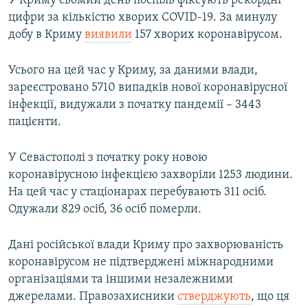
У Криму сьомий день поспіль фіксують рекордні
цифри за кількістю хворих COVID-19. За минулу
добу в Криму
виявили
157 хворих коронавірусом.
Усього на цей час у Криму, за даними влади,
зареєстровано 5710 випадків нової коронавірусної
інфекції, видужали з початку пандемії – 3443
пацієнти.
У Севастополі з початку року новою
коронавірусною інфекцією захворіли 1253 людини.
На цей час у стаціонарах перебувають 311 осіб.
Одужали 829 осіб, 36 осіб померли.
Дані російської влади Криму про захворюваність
коронавірусом не підтверджені міжнародними
організаціями та іншими незалежними
джерелами. Правозахисники
стверджують
, що ця