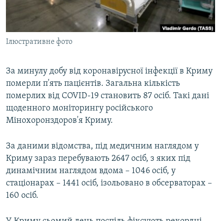
ВІДЕОУРОКИ «ELIFBE»
Русский
СВІДЧЕННЯ ОКУПАЦІЇ
Qırımtatar
Ілюстративне фото
УКРАЇНСЬКА ПРОБЛЕМА КРИМУ
ДОЛУЧАЙСЯ!
ІНФОГРАФІКА
За минулу добу від коронавірусної інфекції в Криму
померли п'ять пацієнтів. Загальна кількість
померлих від COVID-19 становить 87 осіб. Такі дані
Усі сайти RFE/RL
щоденного моніторингу російського
Мінохоронздоров'я Криму.
За даними відомства, під медичним наглядом у
Криму зараз перебувають 2647 осіб, з яких під
динамічним наглядом вдома – 1046 осіб, у
стаціонарах – 1441 осіб, ізольовано в обсерваторах –
160 осіб.