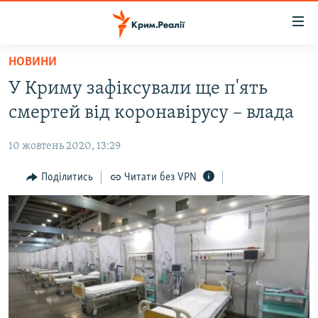
Доступність
посилання
Перейти
НОВИНИ
до
НОВИНИ
У Криму зафіксували ще п'ять
основного
ВОДА.КРИМ
матеріалу
смертей від коронавірусу – влада
ВІДЕО ТА ФОТО
Перейти
до
10 жовтень 2020, 13:29
ПОЛІТИКА
основної
БЛОГИ
Поділитись
Читати без VPN
навігації
Перейти
ПОГЛЯД
до
ІНТЕРВ'Ю
пошуку
ВСЕ ЗА ДЕНЬ
СПЕЦПРОЕКТИ
ЯК ОБІЙТИ БЛОКУВАННЯ
ДЕПОРТАЦІЯ