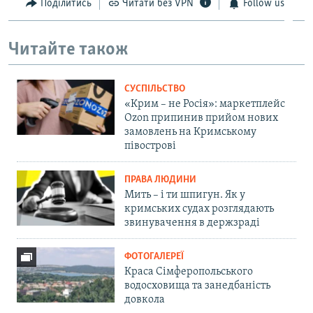
Поділитись
Читати без VPN
Follow us
Читайте також
СУСПІЛЬСТВО
«Крим – не Росія»: маркетплейс
Ozon припинив прийом нових
замовлень на Кримському
півострові
ПРАВА ЛЮДИНИ
Мить – і ти шпигун. Як у
кримських судах розглядають
звинувачення в держзраді
ФОТОГАЛЕРЕЇ
Краса Сімферопольського
водосховища та занедбаність
довкола