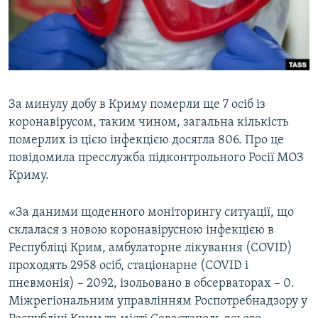
ВІДЕОУРОКИ «ELIFBE»
Русский
СВІДЧЕННЯ ОКУПАЦІЇ
Qırımtatar
УКРАЇНСЬКА ПРОБЛЕМА КРИМУ
ДОЛУЧАЙСЯ!
ІНФОГРАФІКА
За минулу добу в Криму померли ще 7 осіб із
коронавірусом, таким чином, загальна кількість
померлих із цією інфекцією досягла 806. Про це
Усі сайти RFE/RL
повідомила пресслужба підконтрольного Росії МОЗ
Криму.
«За даними щоденного моніторингу ситуації, що
склалася з новою коронавірусною інфекцією в
Республіці Крим, амбулаторне лікування (COVID)
проходять 2958 осіб, стаціонарне (COVID і
пневмонія) – 2092, ізольовано в обсерваторах – 0.
Міжрегіональним управлінням Роспотребнадзору у