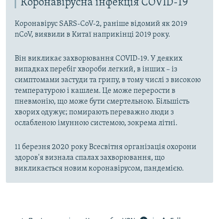
Коронавірусна інфекція COVID-19
Коронавірус SARS-CoV-2, раніше відомий як 2019
nCoV, виявили в Китаї наприкінці 2019 року.
Він викликає захворювання COVID-19. У деяких
випадках перебіг хвороби легкий, в інших – із
симптомами застуди та грипу, в тому числі з високою
температурою і кашлем. Це може перерости в
пневмонію, що може бути смертельною. Більшість
хворих одужує; помирають переважно люди з
ослабленою імунною системою, зокрема літні.
11 березня 2020 року Всесвітня організація охорони
здоров'я визнала спалах захворювання, що
викликається новим коронавірусом, пандемією.