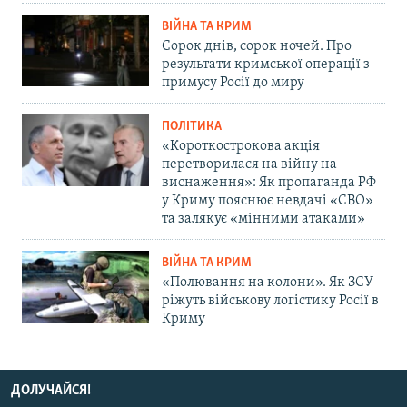
ВІЙНА ТА КРИМ
Сорок днів, сорок ночей. Про
результати кримської операції з
примусу Росії до миру
ПОЛІТИКА
«Короткострокова акція
перетворилася на війну на
виснаження»: Як пропаганда РФ
у Криму пояснює невдачі «СВО»
та залякує «мінними атаками»
ВІЙНА ТА КРИМ
«Полювання на колони». Як ЗСУ
ріжуть військову логістику Росії в
Криму
ДОЛУЧАЙСЯ!