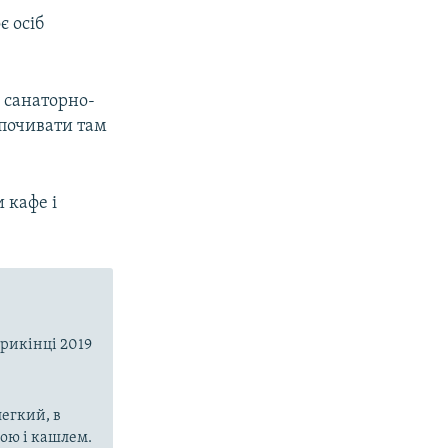
є осіб
у санаторно-
дпочивати там
 кафе і
прикінці 2019
егкий, в
рою і кашлем.