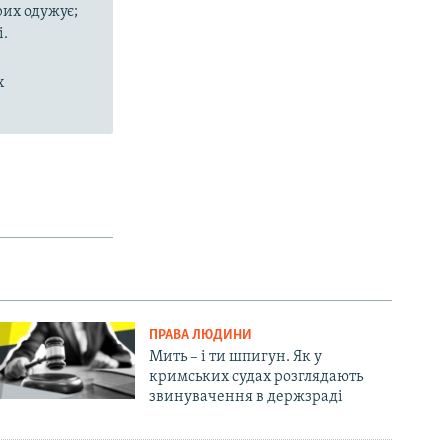
рих одужує;
і.
х
ПРАВА ЛЮДИНИ
Мить – і ти шпигун. Як у
кримських судах розглядають
звинувачення в держзраді