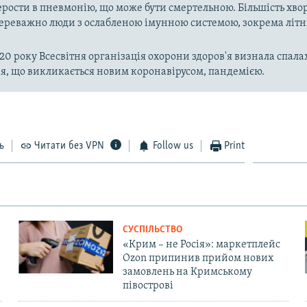
рости в пневмонію, що може бути смертельною. Більшість хво
реважно люди з ослабленою імунною системою, зокрема літн
020 року Всесвітня організація охорони здоров'я визнала спала
, що викликається новим коронавірусом, пандемією.
ь
Читати без VPN
Follow us
Print
СУСПІЛЬСТВО
«Крим – не Росія»: маркетплейс
Ozon припинив прийом нових
замовлень на Кримському
півострові