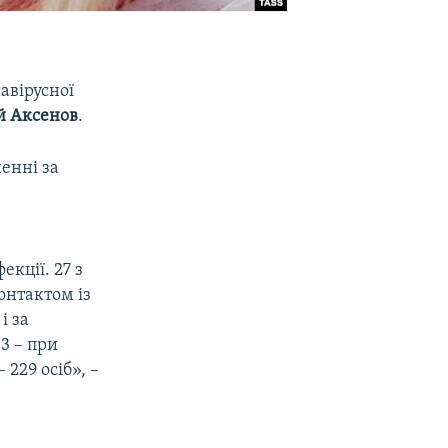
авірусної
й Аксенов
.
енні за
екції. 27 з
контактом із
і за
3 – при
229 осіб», –
ї