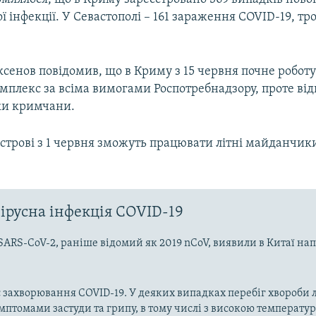
ї інфекції. У Севастополі – 161 зараження COVID-19, тро
сенов повідомив, що в Криму з 15 червня почне робот
мплекс за всіма вимогами Роспотребнадзору, проте ві
ки кримчани.
строві з 1 червня зможуть працювати літні майданчики
ірусна інфекція COVID-19
SARS-CoV-2, раніше відомий як 2019 nCoV, виявили в Китаї на
 захворювання COVID-19. У деяких випадках перебіг хвороби л
имптомами застуди та грипу, в тому числі з високою температу