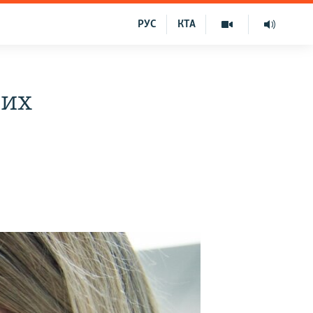
РУС
КТА
вих