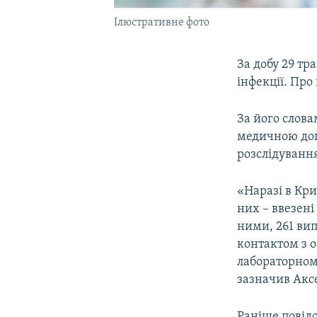
Ілюстративне фото
За добу 29 тр
інфекції. Про
За його слова
медичною доп
розслідування
«Наразі в Кри
них – ввезені 
ними, 261 ви
контактом з 
лабораторному
зазначив Акс
Раніше повідо