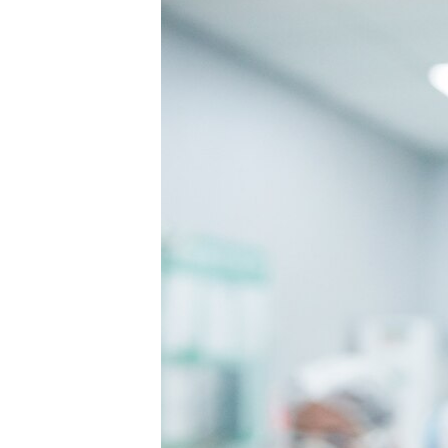
ВІДЕОУРОКИ «ELIFBE»
СВІДЧЕННЯ ОКУПАЦІЇ
УКРАЇНСЬКА ПРОБЛЕМА КРИМУ
ІНФОГРАФІКА