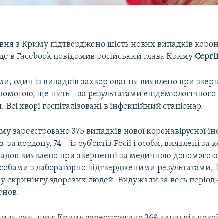
авня в Криму підтверджено шість нових випадків корон
 це в Facebook повідомив російський глава Криму
Сергі
ми, один із випадків захворювання виявлено при зверн
омогою, ще п'ять – за результатами епідеміологічного
. Всі хворі госпіталізовані в інфекційний стаціонар.
му зареєстровано 375 випадків нової коронавірусної інф
з-за кордону, 74 – із суб'єктів Росії і особи, виявлені за 
падок виявлено при зверненні за медичною допомогою 
особами з лабораторно підтвердженими результатами, 1
 скринінгу здорових людей. Видужали за весь період – 
енов.
млялося, що в Криму зареєстровано 369 випадків ново