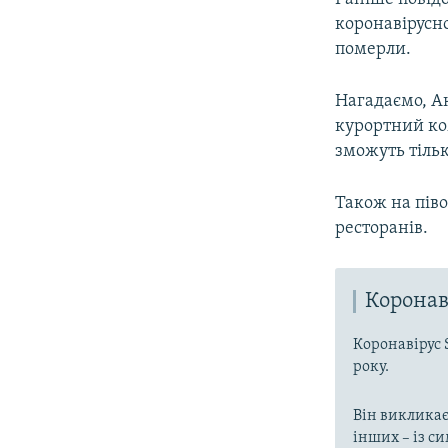
коронавірусно
померли.
Нагадаємо, Ак
курортний ко
зможуть тіль
Також на піво
ресторанів.
Коронав
Коронавірус 
року.
Він викликає
інших – із с