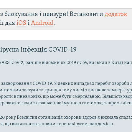
з блокування і цензури! Встановити
додаток
ії для
iOS
і
Android
.
ірусна інфекція COVID-19
SARS-CoV-2, раніше відомий як 2019 nCoV, виявили в Китаї на
 захворювання COVID-19. У деяких випадках перебіг хвороби л
имптомами застуди та грипу, в тому числі з високою температу
рости в пневмонію, що може бути смертельною. Більшість хво
реважно люди з ослабленою імунною системою, зокрема літн
020 року Всесвітня організація охорони здоров'я визнала спала
, що викликається новим коронавірусом, пандемією.