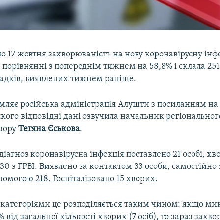
 по 17 жовтня захворюваність на нову коронавірусну ін
 порівнянні з попереднім тижнем на 58,8% і склала 25
падків, виявлених тижнем раніше.
мляє російська адміністрація Алушти з посиланням на
 якого відповідні дані озвучила начальник регіонально
зору
Тетяна Єськова
.
 діагноз коронавірусна інфекція поставлено 21 особі, хв
30 з ГРВІ. Виявлено за контактом 33 особи, самостійно
могою 218. Госпіталізовано 15 хворих.
 категоріями це розподіляється таким чином: якщо ми
% від загальної кількості хворих (7 осіб), то зараз захво