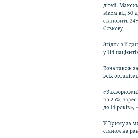
дітей. Максим
віком від 50 д
становить 24%
Єськову.
Згідно з її д
у 114 пацієнт
Вона також за
всіх організац
«Захворювані
на 25%, зареєс
до 14 років», 
У Криму за м
станом на ра