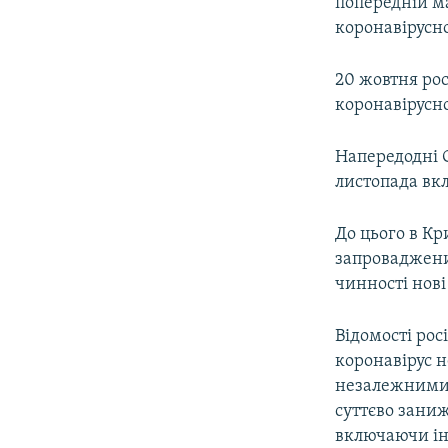
попередній м
коронавірусно
20 жовтня ро
коронавірусно
Напередодні С
листопада вк
До цього в К
запроваджений
чинності нов
Відомості рос
коронавірус 
незалежними
суттєво заниж
включаючи ін