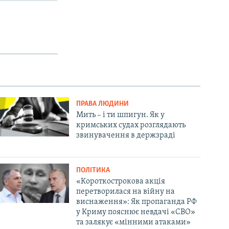
ПРАВА ЛЮДИНИ
Мить – і ти шпигун. Як у
кримських судах розглядають
звинувачення в держзраді
ПОЛІТИКА
«Короткострокова акція
перетворилася на війну на
виснаження»: Як пропаганда РФ
у Криму пояснює невдачі «СВО»
та залякує «мінними атаками»