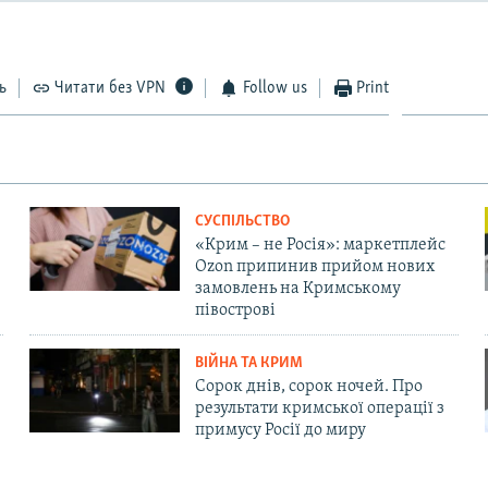
ь
Читати без VPN
Follow us
Print
СУСПІЛЬСТВО
«Крим – не Росія»: маркетплейс
Ozon припинив прийом нових
замовлень на Кримському
півострові
ВІЙНА ТА КРИМ
Сорок днів, сорок ночей. Про
результати кримської операції з
примусу Росії до миру