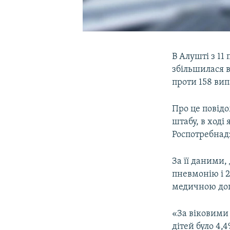
В Алушті з 11
збільшилася в
проти 158 ви
Про це повідо
штабу, в ході
Роспотребнад
За її даними,
пневмонію і 2
медичною допо
«За віковими
дітей було 4,4