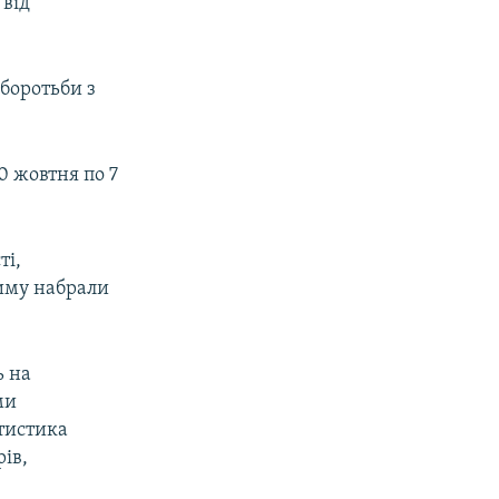
 від
боротьби з
0 жовтня по 7
ті,
риму набрали
ь на
ми
атистика
ів,