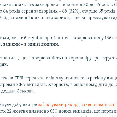
альна кількість захворілих – віком від 30 до 49 років (
о 64 років серед захворілих – 68 (32%), старше 65 років 
 від загальної кількості хворих», – цитує пресслужба а
аними, легкий ступінь протікання захворювання у 136 осі
ів, важкий – в однієї людини.
значила, що захворюваність на коронавірус реєструєт
іях.
сть на ГРВІ серед жителів Алуштинського регіону вищ
тровано 367 випадків. Хворіють, в основному, діти до 2 р
– додала Єськова.
инулу добу вкотре
зафіксували рекорд захворюваності 
нок 22 жовтня виявлено 630 нових випадків, що перев