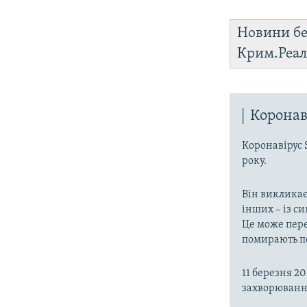
Новини бе
Крим.Реал
Коронав
Коронавірус 
року.
Він викликає
інших – із с
Це може пере
помирають пе
11 березня 2
захворювання