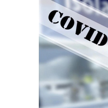
ВІДЕОУРОКИ «ELIFBE»
СВІДЧЕННЯ ОКУПАЦІЇ
УКРАЇНСЬКА ПРОБЛЕМА КРИМУ
ІНФОГРАФІКА