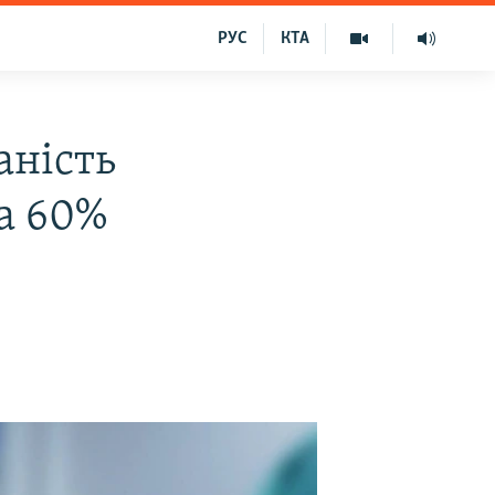
РУС
КТА
аність
на 60%