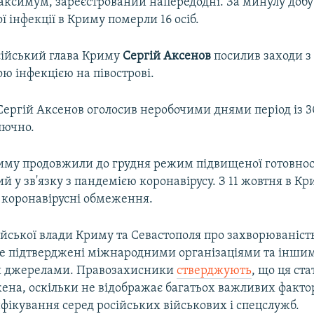
аксимум, зареєстрований напередодні. За минулу добу
ї інфекції в Криму померли 16 осіб.
сійський глава Криму
Сергій Аксенов
посилив заходи з 
ю інфекцією на півострові.
ергій Аксенов оголосив неробочими днями період із 3
лючно.
риму продовжили до грудня режим підвищеної готовнос
 у зв'язку з пандемією коронавірусу. З 11 жовтня в К
і коронавірусні обмеження.
ійської влади Криму та Севастополя про захворюваніст
не підтверджені міжнародними організаціями та інши
 джерелами. Правозахисники
стверджують
, що ця ст
ена, оскільки не відображає багатьох важливих фактор
фікування серед російських військових і спецслужб.