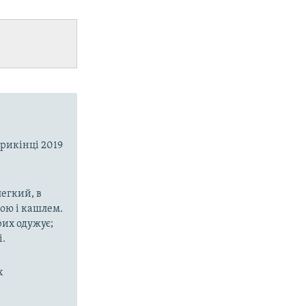
прикінці 2019
егкий, в
рою і кашлем.
рих одужує;
і.
х