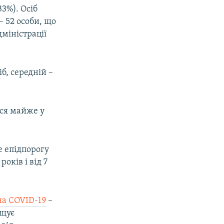
33%). Осіб
– 52 особи, що
дміністрації
б, середній –
ься майже у
е епідпорогу
оків і від 7
на COVID-19
–
ищує