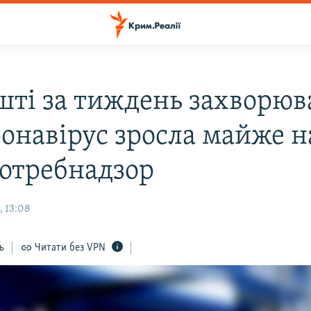
шті за тиждень захворюв
ронавірус зросла майже 
потребнадзор
, 13:08
ь
Читати без VPN