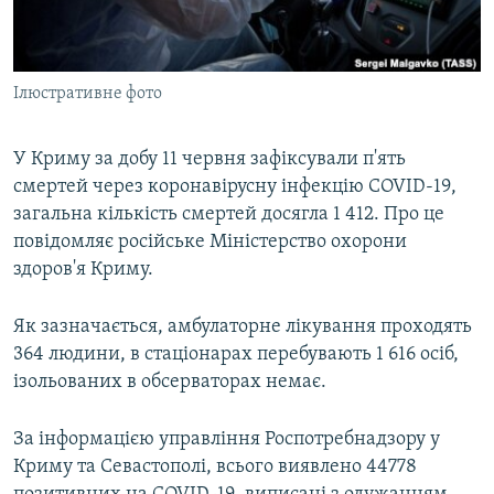
ВІДЕОУРОКИ «ELIFBE»
Русский
СВІДЧЕННЯ ОКУПАЦІЇ
Qırımtatar
Ілюстративне фото
УКРАЇНСЬКА ПРОБЛЕМА КРИМУ
ДОЛУЧАЙСЯ!
ІНФОГРАФІКА
У Криму за добу 11 червня зафіксували п'ять
смертей через коронавірусну інфекцію COVID-19,
загальна кількість смертей досягла 1 412. Про це
Усі сайти RFE/RL
повідомляє російське Міністерство охорони
здоров'я Криму.
Як зазначається, амбулаторне лікування проходять
364 людини, в стаціонарах перебувають 1 616 осіб,
ізольованих в обсерваторах немає.
За інформацією управління Роспотребнадзору у
Криму та Севастополі, всього виявлено 44778