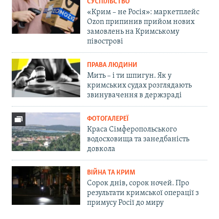
СУСПІЛЬСТВО
«Крим – не Росія»: маркетплейс
Ozon припинив прийом нових
замовлень на Кримському
півострові
ПРАВА ЛЮДИНИ
Мить – і ти шпигун. Як у
кримських судах розглядають
звинувачення в держзраді
ФОТОГАЛЕРЕЇ
Краса Сімферопольського
водосховища та занедбаність
довкола
ВІЙНА ТА КРИМ
Сорок днів, сорок ночей. Про
результати кримської операції з
примусу Росії до миру