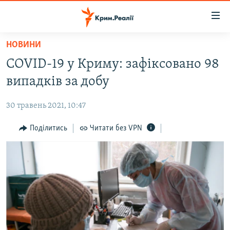
Доступність
посилання
Перейти
НОВИНИ
до
НОВИНИ
COVID-19 у Криму: зафіксовано 98
основного
ВОДА.КРИМ
матеріалу
випадків за добу
ВІДЕО ТА ФОТО
Перейти
до
30 травень 2021, 10:47
ПОЛІТИКА
основної
БЛОГИ
Поділитись
Читати без VPN
навігації
Перейти
ПОГЛЯД
до
ІНТЕРВ'Ю
пошуку
ВСЕ ЗА ДЕНЬ
СПЕЦПРОЕКТИ
ЯК ОБІЙТИ БЛОКУВАННЯ
ДЕПОРТАЦІЯ