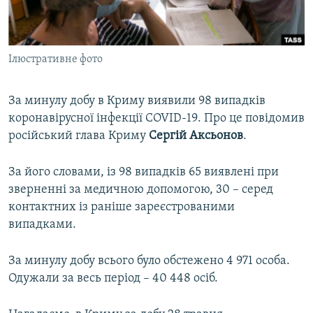
ВІДЕОУРОКИ «ELIFBE»
Русский
СВІДЧЕННЯ ОКУПАЦІЇ
Qırımtatar
Ілюстративне фото
УКРАЇНСЬКА ПРОБЛЕМА КРИМУ
ДОЛУЧАЙСЯ!
ІНФОГРАФІКА
За минулу добу в Криму виявили 98 випадків
коронавірусної інфекції COVID-19. Про це повідомив
російський глава Криму
Сергій Аксьонов
.
Усі сайти RFE/RL
За його словами, із 98 випадків 65 виявлені при
зверненні за медичною допомогою, 30 – серед
контактних із раніше зареєстрованими
випадками.
За минулу добу всього було обстежено 4 971 особа.
Одужали за весь період – 40 448 осіб.