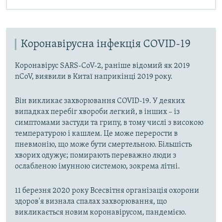
Коронавірусна інфекція COVID-19
Коронавірус SARS-CoV-2, раніше відомий як 2019
nCoV, виявили в Китаї наприкінці 2019 року.
Він викликає захворювання COVID-19. У деяких
випадках перебіг хвороби легкий, в інших – із
симптомами застуди та грипу, в тому числі з високою
температурою і кашлем. Це може перерости в
пневмонію, що може бути смертельною. Більшість
хворих одужує; помирають переважно люди з
ослабленою імунною системою, зокрема літні.
11 березня 2020 року Всесвітня організація охорони
здоров'я визнала спалах захворювання, що
викликається новим коронавірусом, пандемією.