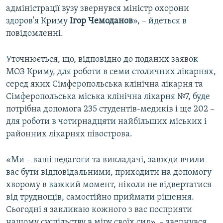
адміністрації вузу звернувся міністр охорони
здоров'я Криму
Ігор Чемоданов
», – йдеться в
повідомленні.
Уточнюється, що, відповідно до поданих заявок
МОЗ Криму, для роботи в семи столичних лікарнях,
серед яких Сімферопольська клінічна лікарня та
Сімферопольська міська клінічна лікарня №7, буде
потрібна допомога 235 студентів-медиків і ще 202 –
для роботи в чотирнадцяти найбільших міських і
районних лікарнях півострова.
«Ми – ваші педагоги та викладачі, завжди вчили
вас бути відповідальними, приходити на допомогу
хворому в важкий момент, ніколи не відвертатися
від труднощів, самостійно приймати рішення.
Сьогодні я закликаю кожного з вас посприяти
нашому суспільству в міру своїх сил», – звернувся