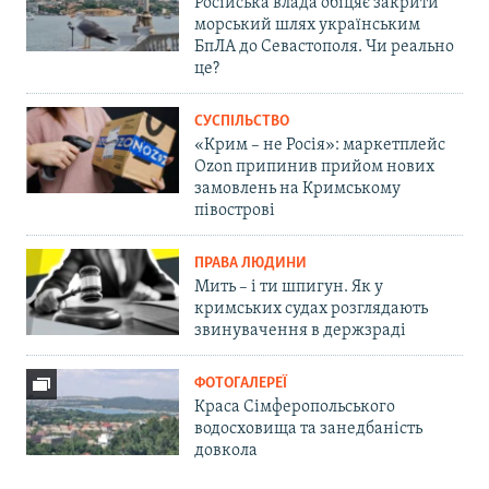
Російська влада обіцяє закрити
морський шлях українським
БпЛА до Севастополя. Чи реально
це?
СУСПІЛЬСТВО
«Крим – не Росія»: маркетплейс
Ozon припинив прийом нових
замовлень на Кримському
півострові
ПРАВА ЛЮДИНИ
Мить – і ти шпигун. Як у
кримських судах розглядають
звинувачення в держзраді
ФОТОГАЛЕРЕЇ
Краса Сімферопольського
водосховища та занедбаність
довкола