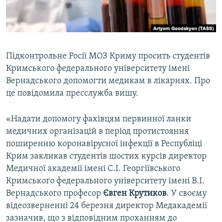
ВІДЕОУРОКИ «ELIFBE»
Русский
СВІДЧЕННЯ ОКУПАЦІЇ
Qırımtatar
УКРАЇНСЬКА ПРОБЛЕМА КРИМУ
Підконтрольне Росії МОЗ Криму просить студентів
ДОЛУЧАЙСЯ!
ІНФОГРАФІКА
Кримського федерального університету імені
Вернадського допомогти медикам в лікарнях. Про
це повідомила пресслужба вишу.
Усі сайти RFE/RL
«Надати допомогу фахівцям первинної ланки
медичних організацій в період протистояння
поширенню коронавірусної інфекції в Республіці
Крим закликав студентів шостих курсів директор
Медичної академії імені С.І. Георгіївського
Кримського федерального університету імені В.І.
Вернадського професор
Євген Крутиков
. У своєму
відеозверненні 24 березня директор Медакадемії
зазначив, що з відповідним проханням до