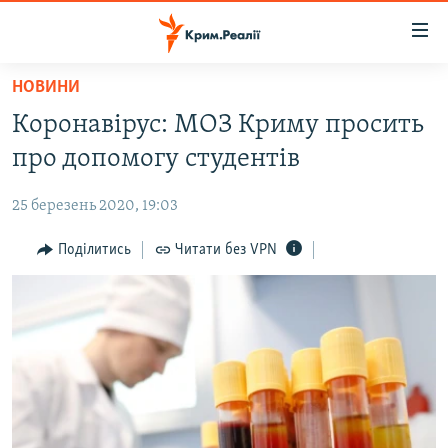
Доступність
посилання
Перейти
НОВИНИ
до
НОВИНИ
Коронавірус: МОЗ Криму просить
основного
ВОДА.КРИМ
матеріалу
про допомогу студентів
ВІДЕО ТА ФОТО
Перейти
до
25 березень 2020, 19:03
ПОЛІТИКА
основної
БЛОГИ
Поділитись
Читати без VPN
навігації
Перейти
ПОГЛЯД
до
ІНТЕРВ'Ю
пошуку
ВСЕ ЗА ДЕНЬ
СПЕЦПРОЕКТИ
ЯК ОБІЙТИ БЛОКУВАННЯ
ДЕПОРТАЦІЯ