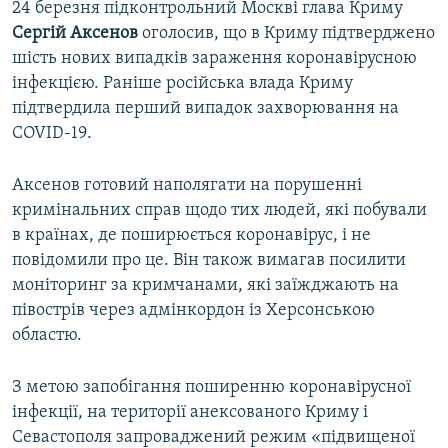
24 березня підконтрольний Москві глава Криму
Сергій Аксенов
оголосив, що в Криму підтверджено
шість нових випадків зараження коронавірусною
інфекцією. Раніше російська влада Криму
підтвердила перший випадок захворювання на
COVID-19.
Аксенов готовий наполягати на порушенні
кримінальних справ щодо тих людей, які побували
в країнах, де поширюється коронавірус, і не
повідомили про це. Він також вимагав посилити
моніторинг за кримчанами, які заїжджають на
півострів через адмінкордон із Херсонською
областю.
З метою запобігання поширенню коронавірусної
інфекції, на території анексованого Криму і
Севастополя запроваджений режим «підвищеної