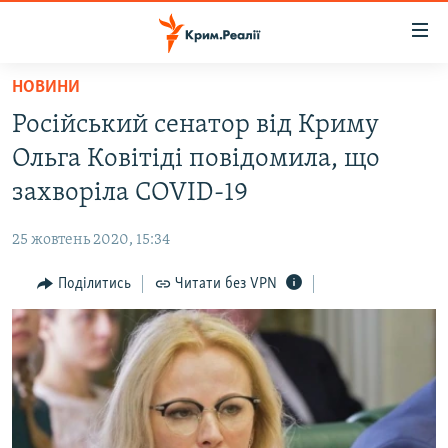
Доступність
посилання
Перейти
НОВИНИ
до
НОВИНИ
Російський сенатор від Криму
основного
ВОДА.КРИМ
матеріалу
Ольга Ковітіді повідомила, що
ВІДЕО ТА ФОТО
Перейти
захворіла COVID-19
до
ПОЛІТИКА
основної
25 жовтень 2020, 15:34
БЛОГИ
навігації
Перейти
Поділитись
Читати без VPN
ПОГЛЯД
до
ІНТЕРВ'Ю
пошуку
ВСЕ ЗА ДЕНЬ
СПЕЦПРОЕКТИ
ЯК ОБІЙТИ БЛОКУВАННЯ
ДЕПОРТАЦІЯ