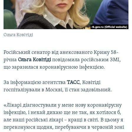
ВІДЕОУРОКИ «ELIFBE»
Русский
СВІДЧЕННЯ ОКУПАЦІЇ
Qırımtatar
УКРАЇНСЬКА ПРОБЛЕМА КРИМУ
Ольга Ковітіді
ДОЛУЧАЙСЯ!
ІНФОГРАФІКА
Російський сенатор від анексованого Криму 58-
річна
Ольга Ковітіді
повідомила російським ЗМІ,
Усі сайти RFE/RL
що заразилася коронавірусною інфекцією.
За інформацією агентства
ТАСС
, Ковітіді
госпіталізували в Москві, її стан задовільний.
«Лікарі діагностували у мене нову коронавірусну
інфекцію, і нехай дихаю ще не так, як хотілося б,
але наші російські лікарі – кращі в світі. В цьому я
переконуюся щодня, перебуваючи в червоній зоні