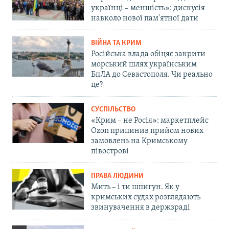
українці – меншість»: дискусія
навколо нової пам'ятної дати
ВІЙНА ТА КРИМ
Російська влада обіцяє закрити
морський шлях українським
БпЛА до Севастополя. Чи реально
це?
СУСПІЛЬСТВО
«Крим – не Росія»: маркетплейс
Ozon припинив прийом нових
замовлень на Кримському
півострові
ПРАВА ЛЮДИНИ
Мить – і ти шпигун. Як у
кримських судах розглядають
звинувачення в держзраді