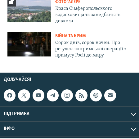
ФОТОГАЛЕРЕЇ
Краса Сімферопольського
водосховища та занедбаність
довкола
ВІЙНА ТА КРИМ
Сорок днів, сорок ночей. Про
результати кримської операції з
примусу Росії до миру
ДОЛУЧАЙСЯ!
ПІДТРИМКА
ІНФО