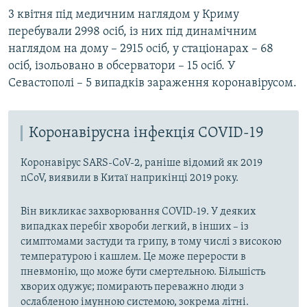
3 квітня під медичним наглядом у Криму
перебували 2998 осіб, із них під динамічним
наглядом на дому – 2915 осіб, у стаціонарах – 68
осіб, ізольовано в обсерватори – 15 осіб. У
Севастополі – 5 випадків зараження коронавірусом.
Коронавірусна інфекція COVID-19
Коронавірус SARS-CoV-2, раніше відомий як 2019
nCoV, виявили в Китаї наприкінці 2019 року.
Він викликає захворювання COVID-19. У деяких
випадках перебіг хвороби легкий, в інших – із
симптомами застуди та грипу, в тому числі з високою
температурою і кашлем. Це може перерости в
пневмонію, що може бути смертельною. Більшість
хворих одужує; помирають переважно люди з
ослабленою імунною системою, зокрема літні.