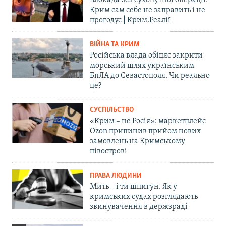
Блокада без сухопутної операції:
Крим сам себе не заправить і не
прогодує | Крим.Реалії
ВІЙНА ТА КРИМ
Російська влада обіцяє закрити
морський шлях українським
БпЛА до Севастополя. Чи реально
це?
СУСПІЛЬСТВО
«Крим – не Росія»: маркетплейс
Ozon припинив прийом нових
замовлень на Кримському
півострові
ПРАВА ЛЮДИНИ
Мить – і ти шпигун. Як у
кримських судах розглядають
звинувачення в держзраді