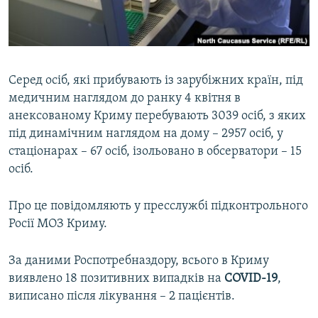
ВІДЕОУРОКИ «ELIFBE»
Русский
СВІДЧЕННЯ ОКУПАЦІЇ
Qırımtatar
УКРАЇНСЬКА ПРОБЛЕМА КРИМУ
Серед осіб, які прибувають із зарубіжних країн, під
ДОЛУЧАЙСЯ!
ІНФОГРАФІКА
медичним наглядом до ранку 4 квітня в
анексованому Криму перебувають 3039 осіб, з яких
під динамічним наглядом на дому – 2957 осіб, у
стаціонарах – 67 осіб, ізольовано в обсерватори – 15
Усі сайти RFE/RL
осіб.
Про це повідомляють у пресслужбі підконтрольного
Росії МОЗ Криму.
За даними Роспотребназдору, всього в Криму
виявлено 18 позитивних випадків на
COVID-19
,
виписано після лікування – 2 пацієнтів.