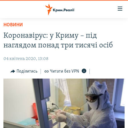
Доступність
посилання
Перейти
НОВИНИ
до
НОВИНИ
Коронавірус: у Криму – під
основного
ВОДА.КРИМ
матеріалу
наглядом понад три тисячі осіб
ВІДЕО ТА ФОТО
Перейти
до
04 квітень 2020, 13:08
ПОЛІТИКА
основної
БЛОГИ
Поділитись
Читати без VPN
навігації
Перейти
ПОГЛЯД
до
ІНТЕРВ'Ю
пошуку
ВСЕ ЗА ДЕНЬ
СПЕЦПРОЕКТИ
ЯК ОБІЙТИ БЛОКУВАННЯ
ДЕПОРТАЦІЯ