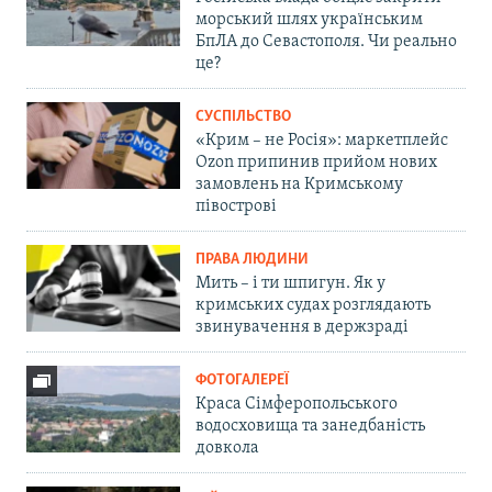
морський шлях українським
БпЛА до Севастополя. Чи реально
це?
СУСПІЛЬСТВО
«Крим – не Росія»: маркетплейс
Ozon припинив прийом нових
замовлень на Кримському
півострові
ПРАВА ЛЮДИНИ
Мить – і ти шпигун. Як у
кримських судах розглядають
звинувачення в держзраді
ФОТОГАЛЕРЕЇ
Краса Сімферопольського
водосховища та занедбаність
довкола