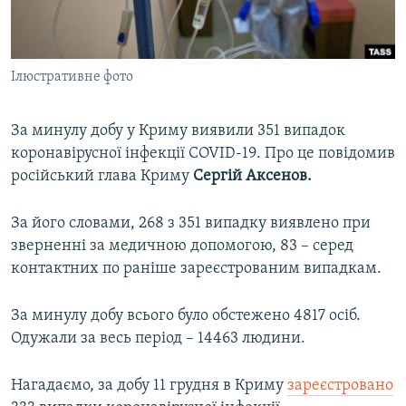
ВІДЕОУРОКИ «ELIFBE»
Русский
СВІДЧЕННЯ ОКУПАЦІЇ
Qırımtatar
Ілюстративне фото
УКРАЇНСЬКА ПРОБЛЕМА КРИМУ
ДОЛУЧАЙСЯ!
ІНФОГРАФІКА
За минулу добу у Криму виявили 351 випадок
коронавірусної інфекції COVID-19. Про це повідомив
російський глава Криму
Сергій Аксенов.
Усі сайти RFE/RL
За його словами, 268 з 351 випадку виявлено при
зверненні за медичною допомогою, 83 – серед
контактних по раніше зареєстрованим випадкам.
За минулу добу всього було обстежено 4817 осіб.
Одужали за весь період – 14463 людини.
Нагадаємо, за добу 11 грудня в Криму
зареєстровано