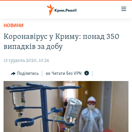
Доступність
посилання
Перейти
НОВИНИ
до
НОВИНИ
Коронавірус у Криму: понад 350
основного
ВОДА.КРИМ
матеріалу
випадків за добу
ВІДЕО ТА ФОТО
Перейти
до
13 грудень 2020, 10:26
ПОЛІТИКА
основної
БЛОГИ
Поділитись
Читати без VPN
навігації
Перейти
ПОГЛЯД
до
ІНТЕРВ'Ю
пошуку
ВСЕ ЗА ДЕНЬ
СПЕЦПРОЕКТИ
ЯК ОБІЙТИ БЛОКУВАННЯ
ДЕПОРТАЦІЯ