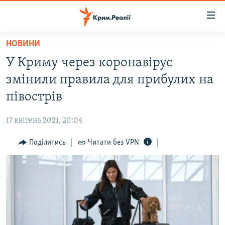
Доступність
посилання
Перейти
НОВИНИ
до
НОВИНИ
У Криму через коронавірус
основного
ВОДА.КРИМ
матеріалу
змінили правила для прибулих на
ВІДЕО ТА ФОТО
Перейти
півострів
до
ПОЛІТИКА
основної
17 квітень 2021, 20:04
БЛОГИ
навігації
Перейти
Поділитись
Читати без VPN
ПОГЛЯД
до
ІНТЕРВ'Ю
пошуку
ВСЕ ЗА ДЕНЬ
СПЕЦПРОЕКТИ
ЯК ОБІЙТИ БЛОКУВАННЯ
ДЕПОРТАЦІЯ