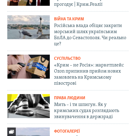
прогодує | Крим.Реалії
ВІЙНА ТА КРИМ
Російська влада обіцяє закрити
морський шлях українським
БпЛА до Севастополя. Чи реально
це?
СУСПІЛЬСТВО
«Крим – не Росія»: маркетплейс
Ozon припинив прийом нових
замовлень на Кримському
півострові
ПРАВА ЛЮДИНИ
Мить – і ти шпигун. Як у
кримських судах розглядають
звинувачення в держзраді
ФОТОГАЛЕРЕЇ