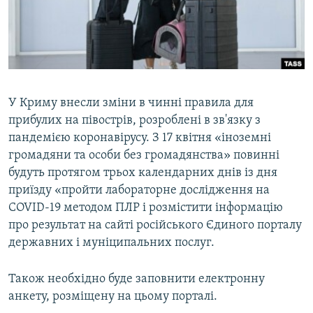
ВІДЕОУРОКИ «ELIFBE»
Русский
СВІДЧЕННЯ ОКУПАЦІЇ
Qırımtatar
УКРАЇНСЬКА ПРОБЛЕМА КРИМУ
ДОЛУЧАЙСЯ!
ІНФОГРАФІКА
У Криму внесли зміни в чинні правила для
прибулих на півострів, розроблені в зв'язку з
пандемією коронавірусу. З 17 квітня «іноземні
Усі сайти RFE/RL
громадяни та особи без громадянства» повинні
будуть протягом трьох календарних днів із дня
приїзду «пройти лабораторне дослідження на
COVID-19 методом ПЛР і розмістити інформацію
про результат на сайті російського Єдиного порталу
державних і муніципальних послуг.
Також необхідно буде заповнити електронну
анкету, розміщену на цьому порталі.